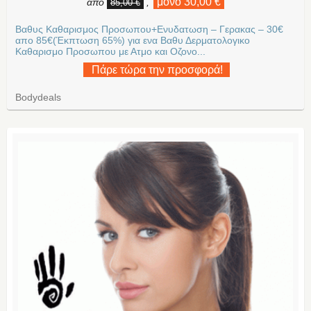
μόνο 30,00 €
από
,
85,00 €
Βαθυς Καθαρισμος Προσωπου+Ενυδατωση – Γερακας – 30€
απο 85€(Έκπτωση 65%) για ενα Βαθυ Δερματολογικο
Καθαρισμο Προσωπου με Ατμο και Οζονο...
Πάρε τώρα την προσφορά!
Bodydeals