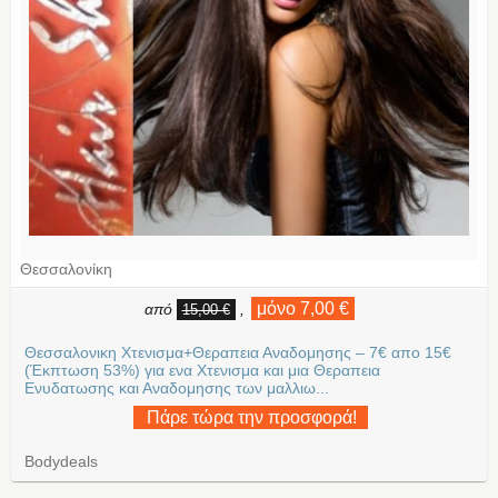
Θεσσαλονίκη
μόνο 7,00 €
από
,
15,00 €
Θεσσαλονικη Χτενισμα+Θεραπεια Αναδομησης – 7€ απο 15€
(Έκπτωση 53%) για ενα Χτενισμα και μια Θεραπεια
Ενυδατωσης και Αναδομησης των μαλλιω...
Πάρε τώρα την προσφορά!
Bodydeals