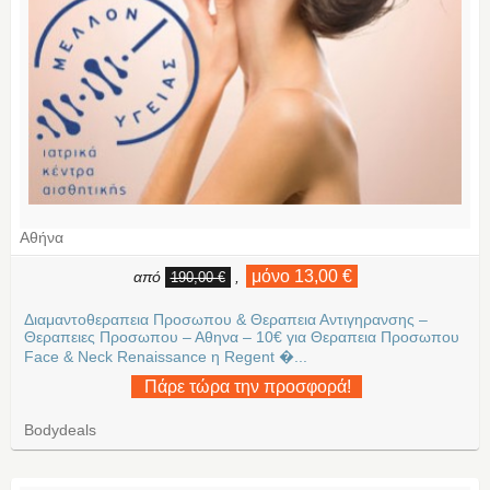
Αθήνα
μόνο 13,00 €
από
,
190,00 €
Διαμαντοθεραπεια Προσωπου & Θεραπεια Αντιγηρανσης –
Θεραπειες Προσωπου – Αθηνα – 10€ για Θεραπεια Προσωπου
Face & Neck Renaissance η Regent �...
Πάρε τώρα την προσφορά!
Bodydeals