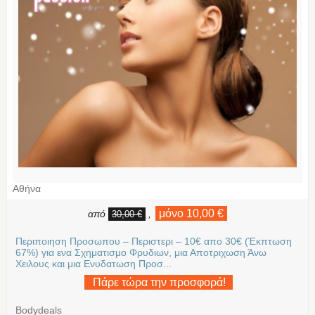
Αθήνα
μόνο 10,00 €
από
,
30,00 €
Περιποιηση Προσωπου – Περιστερι – 10€ απο 30€ (Έκπτωση
67%) για ενα Σχηματισμο Φρυδιων, μια Αποτριχωση Άνω
Χειλους και μια Ενυδατωση Προσ...
Πάρε τώρα την προσφορά!
Bodydeals