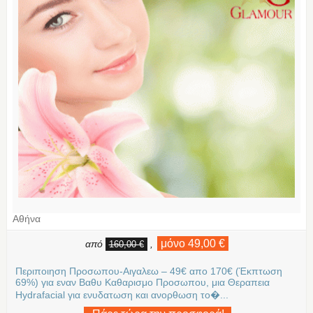
Αθήνα
μόνο 49,00 €
από
,
160,00 €
Περιποιηση Προσωπου-Αιγαλεω – 49€ απο 170€ (Έκπτωση
69%) για εναν Βαθυ Καθαρισμο Προσωπου, μια Θεραπεια
Hydrafacial για ενυδατωση και ανορθωση το�...