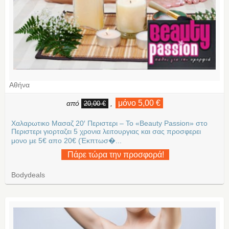
Αθήνα
μόνο 5,00 €
από
,
20,00 €
Χαλαρωτικο Μασαζ 20′ Περιστερι – Το «Beauty Passion» στο
Περιστερι γιορταζει 5 χρονια λειτουργιας και σας προσφερει
μονο με 5€ απο 20€ (Έκπτωσ�...
Πάρε τώρα την προσφορά!
Bodydeals