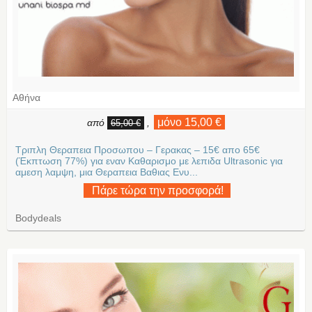
Αθήνα
μόνο 15,00 €
από
,
65,00 €
Τριπλη Θεραπεια Προσωπου – Γερακας – 15€ απο 65€
(Έκπτωση 77%) για εναν Καθαρισμο με λεπιδα Ultrasonic για
αμεση λαμψη, μια Θεραπεια Βαθιας Ενυ...
Πάρε τώρα την προσφορά!
Bodydeals