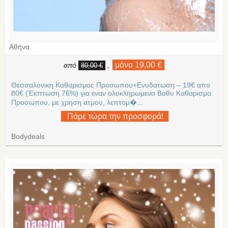
Αθήνα
μόνο 19,00 €
από
,
80,00 €
Θεσσαλονικη Καθαρισμος Προσωπου+Eνυδατωση – 19€ απο
80€ (Έκπτωση 76%) για εναν ολοκληρωμενο Βαθυ Καθαρισμο
Προσωπου, με χρηση ατμου, λεπτομ�...
Πάρε τώρα την προσφορά!
Bodydeals