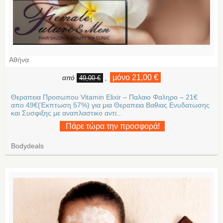
Αθήνα
μόνο 21,00 €
από
,
49,00 €
Θεραπεια Προσωπου Vitamin Elixir – Παλαιο Φαληρο – 21€
απο 49€(Έκπτωση 57%) για μια Θεραπεια Βαθιας Ενυδατωσης
και Συσφιξης με αναπλαστικο αντι...
Πάρε τώρα την προσφορά!
Bodydeals