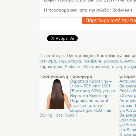
Η προσφορα ειναι απο την σελιδα : Bodydeals
Πάρε τώρα αυτή την π
Περισσότερες Προσφορές και Κουπόνια σχετικά μ
χτενισμα
,
κομμωτηρια
,
manicure
,
μανικιουρ
,
Ανταυ
κομμωτηριο
,
Pedicure
,
Θεσσαλονίκη
,
τεχνητα νυχι
Προηγούμενη Προσφορά
Επόμεν
Θεραπεια Κερατινης –
Ανταυγει
Ίλιον – 50€ απο 100€
Balayag
(Έκπτωση 50%) για μια
Ρεφλε+Θ
Θεραπεια Κερατινης
+Χτενισ
Organic and natural
Ανταυγε
Brazilian, απο το
ραπεια-
κομμωτηριο «EG Hair
για Αντα
Styling» στο Ίλιον!!!
Balayage
μαλλια κ
για Αντα
μια Θερα
Χτενισμ