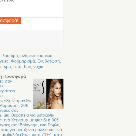
ροσφορά!
ε:
λουσιμο
,
ανδρικο κουρεμα
,
γειες
,
Φορμαρισμα
,
Ενυδατωση
,
α
,
spa
,
σπα
,
hair
,
νυχια
η Προσφορά
ες σαν
e+
εραπεια
μα –
ιες+Χτενισμα+Θε
 Μαρουσι – 20€
υγειες σαν
, μια Θεραπεια για μεταξενια
αι ενα Χτενισμα με ψαλιδι η 30€
υγειες σαν Balayage, ενα Ρεφλε,
πεια για μεταξενια μαλλια και ενα
α με ψαλιδι (Έκπτωση 71%), απο