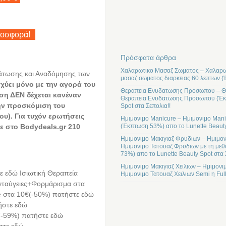
ροσφορά!
Πρόσφατα άρθρα
Χαλαρωτικο Μασαζ Σωματος – Χαλαρωτ
άτωσης και Αναδόμησης των
μασαζ σωματος διαρκειας 60 λεπτων (
ύει μόνο με την αγορά του
Θεραπεια Ενυδατωσης Προσωπου – Θε
ηση ΔΕΝ δέχεται κανέναν
Θεραπεια Ενυδατωσης Προσωπου (Έκπτ
την προσκόμιση του
Spot στα Σεπολια!!
υ). Για τυχόν ερωτήσεις
Ημιμονιμο Manicure – Ημιμονιμο Mani
τε στο
Bodydeals.
gr 210
(Έκπτωση 53%) απο το Lunette Beauty
Ημιμονιμο Μακιγιαζ Φρυδιων – Ημιμον
Ημιμονιμο Τατουαζ Φρυδιων με τη μεθ
73%) απο το Lunette Beauty Spot στα 
Ημιμονιμο Μακιγιαζ Χειλιων – Ημιμονι
ε εδώ Ισιωτική Θεραπεία
Ημιμονιμο Τατουαζ Χειλιων Semi η Ful
Ανταύγειες+Φορμάρισμα στα
e στα 10€(-50%) πατήστε εδώ
ήστε εδώ
(-59%) πατήστε εδώ
στε εδώ