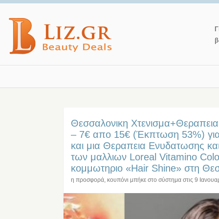
Γ
β
Θεσσαλονικη Χτενισμα+Θεραπει
– 7€ απο 15€ (Έκπτωση 53%) για
και μια Θεραπεια Ενυδατωσης κα
των μαλλιων Loreal Vitamino Colo
κομμωτηριο «Hair Shine» στη Θε
η προσφορά, κουπόνι μπήκε στο σύστημα στις
9 Ιανουα