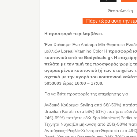
Θεσσαλονίκη
Πάρε τώρα αυτή την π
Η προσφορά περιλαμβάνει:
Ένα Χτένισμα Ένα Λούσιμο Μία Θεραπεία Ενυδ
μαλλιών Loreal Vitamino Color
Η
προσφορά ισχ
κουπονιού από το
Bodydeals.
gr. Η επιχείρ
πελάτη με την τιμή της προσφοράς χωρίς 
αγορασμένου κουπονιού (ή των στοιχείων το
σχετικά με την αγορά του κουπονιού καλέσ
5053003 ώρες 10:00 – 17:00.
Για να δείτε προσφορές της επιχείρησης για
Ανδρικό Κούρεμα+Styling από 6€(-50%) πατήστ
Brazilian Keratin στα 59€(-61%) πατήστε εδώ 
24€(-69%) πατήστε εδώ Spa Manicure|Pedicur
Τεχνητά Νύχια|Επιμήκυνση από 25€(-58%) πατ
Ανταύγειες+Ρεφλέ+Χτένισμα+Θεραπεία στα 49€
Βαφή+Χτένισμα+Θεραπεία στα 21€(-70%) πατή