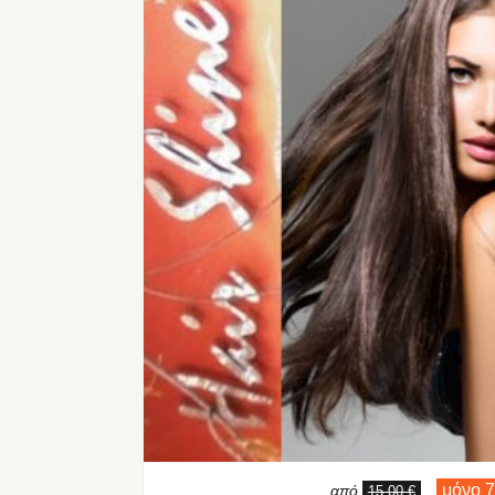
μόνο 7
από
,
15,00 €