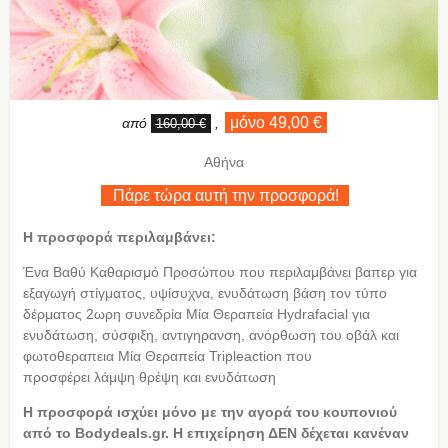
μόνο 49,00 €
από
,
160,00 €
Αθήνα
Πάρε τώρα αυτή την προσφορά!
Η προσφορά περιλαμβάνει:
Ένα Βαθύ Καθαρισμό Προσώπου που περιλαμβάνει βαπερ για
εξαγωγή στίγματος, υψίσυχνα, ενυδάτωση βάση τον τύπο
δέρματος 2ωρη συνεδρία Μία Θεραπεία Hydrafacial για
ενυδάτωση, σύσφιξη, αντιγηρανση, ανόρθωση του οβάλ και
φωτοθεραπεια Μία Θεραπεία Tripleaction που
προσφέρει λάμψη θρέψη και ενυδάτωση
Η
προσφορά ισχύει μόνο με την αγορά του κουπονιού
από το Bodydeals.gr. Η επιχείρηση ΔΕΝ δέχεται κανέναν