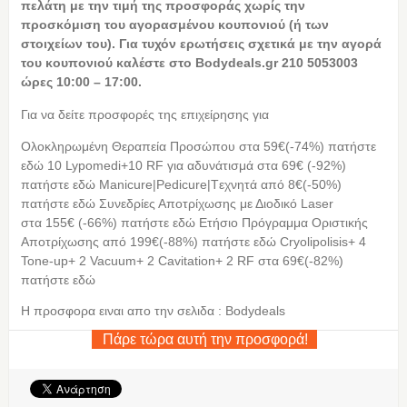
πελάτη με την τιμή της προσφοράς χωρίς την
προσκόμιση του αγορασμένου κουπονιού (ή των
στοιχείων του). Για τυχόν ερωτήσεις σχετικά με την αγορά
του κουπονιού καλέστε στο Bodydeals.gr 210 5053003
ώρες 10:00 – 17:00.
Για να δείτε προσφορές της επιχείρησης για
Ολοκληρωμένη Θεραπεία Προσώπου στα 59€(-74%) πατήστε
εδώ 10 Lypomedi+10 RF για αδυνάτισμά στα 69€ (-92%)
πατήστε εδώ Manicure|Pedicure|Tεχνητά από 8€(-50%)
πατήστε εδώ Συνεδρίες Αποτρίχωσης με Διοδικό Laser
στα 155€ (-66%) πατήστε εδώ Ετήσιο Πρόγραμμα Οριστικής
Αποτρίχωσης από 199€(-88%) πατήστε εδώ Cryolipolisis+ 4
Tone-up+ 2 Vacuum+ 2 Cavitation+ 2 RF στα 69€(-82%)
πατήστε εδώ
Η προσφορα ειναι απο την σελιδα : Bodydeals
Πάρε τώρα αυτή την προσφορά!