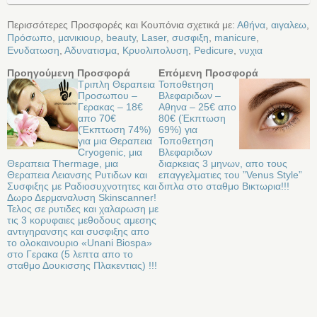
Περισσότερες Προσφορές και Κουπόνια σχετικά με:
Αθήνα
,
αιγαλεω
,
Πρόσωπο
,
μανικιουρ
,
beauty
,
Laser
,
συσφιξη
,
manicure
,
Ενυδατωση
,
Αδυνατισμα
,
Κρυολιπολυση
,
Pedicure
,
νυχια
Προηγούμενη Προσφορά
Επόμενη Προσφορά
Τριπλη Θεραπεια
Τοποθετηση
Προσωπου –
Βλεφαριδων –
Γερακας – 18€
Αθηνα – 25€ απο
απο 70€
80€ (Έκπτωση
(Έκπτωση 74%)
69%) για
για μια Θεραπεια
Τοποθετηση
Cryogenic, μια
Βλεφαριδων
Θεραπεια Thermage, μια
διαρκειας 3 μηνων, απο τους
Θεραπεια Λειανσης Ρυτιδων και
επαγγελματιες του ”Venus Style”
Συσφιξης με Ραδιοσυχνοτητες και
διπλα στο σταθμο Βικτωρια!!!
Δωρο Δερμαναλυση Skinscanner!
Τελος σε ρυτιδες και χαλαρωση με
τις 3 κορυφαιες μεθοδους αμεσης
αντιγηρανσης και συσφιξης απο
το ολοκαινουριο «Unani Biospa»
στο Γερακα (5 λεπτα απο το
σταθμο Δουκισσης Πλακεντιας) !!!