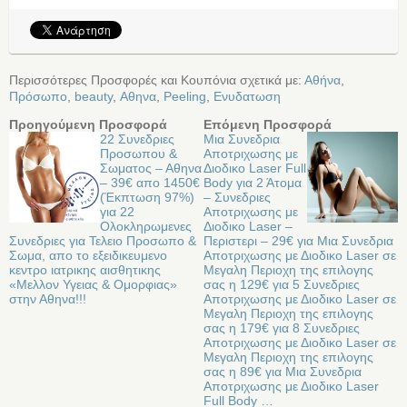
Περισσότερες Προσφορές και Κουπόνια σχετικά με:
Αθήνα
,
Πρόσωπο
,
beauty
,
Αθηνα
,
Peeling
,
Ενυδατωση
Προηγούμενη Προσφορά
Επόμενη Προσφορά
22 Συνεδριες
Μια Συνεδρια
Προσωπου &
Αποτριχωσης με
Σωματος – Αθηνα
Διοδικο Laser Full
– 39€ απο 1450€
Body για 2 Άτομα
(Έκπτωση 97%)
– Συνεδριες
για 22
Αποτριχωσης με
Ολοκληρωμενες
Διοδικο Laser –
Συνεδριες για Τελειο Προσωπο &
Περιστερι – 29€ για Μια Συνεδρια
Σωμα, απο το εξειδικευμενο
Αποτριχωσης με Διοδικο Laser σε
κεντρο ιατρικης αισθητικης
Μεγαλη Περιοχη της επιλογης
«Μελλον Υγειας & Ομορφιας»
σας η 129€ για 5 Συνεδριες
στην Αθηνα!!!
Αποτριχωσης με Διοδικο Laser σε
Μεγαλη Περιοχη της επιλογης
σας η 179€ για 8 Συνεδριες
Αποτριχωσης με Διοδικο Laser σε
Μεγαλη Περιοχη της επιλογης
σας η 89€ για Μια Συνεδρια
Αποτριχωσης με Διοδικο Laser
Full Body …