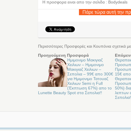
Η προσφορα ειναι απο την σελιδα : Bodydeals
Πάρε τώρα αυτή την π
Περισσότερες Προσφορές και Κουπόνια σχετικά με
Προηγούμενη Προσφορά
Επόμεν
Ημιμονιμο Μακιγιαζ
Θεραπει
Χειλιων – Ημιμονιμο
Προσωπο
Μακιγιαζ Χειλιων –
Προσωπο
Σεπολια – 99€ απο 300€
15€ απο 
για Ημιμονιμο Τατουαζ
Θεραπει
Χειλιων Semi η Full
Προσωπ
(Έκπτωση 67%) απο το
50%) δια
Lunette Beauty Spot στα Σεπολια!!
λεπτων 
Σεπολια!