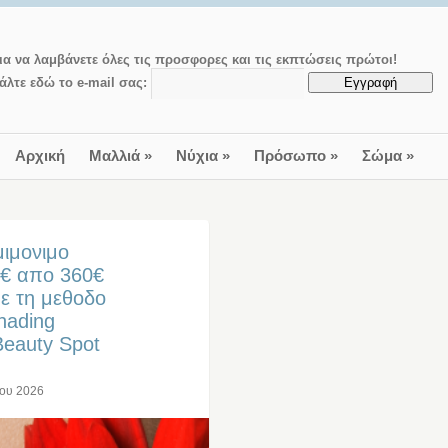
ια να λαμβάνετε όλες τις προσφορες και τις εκπτώσεις πρώτοι!
άλτε εδώ το e-mail σας:
Αρχική
Μαλλιά
»
Νύχια
»
Πρόσωπο
»
Σώμα
»
μιμονιμο
9€ απο 360€
ε τη μεθοδο
hading
eauty Spot
ίου 2026