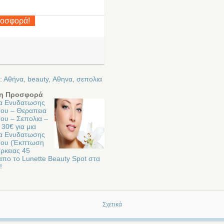
ροσφορά!
:
Αθήνα
,
beauty
,
Αθηνα
,
σεπολια
η Προσφορά
α Ενυδατωσης
υ – Θεραπεια
υ – Σεπολια –
30€ για μια
α Ενυδατωσης
ου (Έκπτωση
ρκειας 45
απο το Lunette Beauty Spot στα
!
Σχετικά