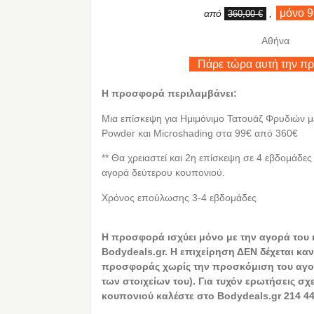
μόνο 9
από
,
360,00 €
Αθήνα
Πάρε τώρα αυτή την π
Η προσφορά περιλαμβάνει:
Μια επίσκεψη για Ημιμόνιμο Τατουάζ Φρυδιών μ
Powder και Microshading στα 99€ από 360€
** Θα χρειαστεί και 2η επίσκεψη σε 4 εβδομάδες
αγορά δεύτερου κουπονιού.
Χρόνος επούλωσης 3-4 εβδομάδες
Η προσφορά ισχύει μόνο με την αγορά του
Bodydeals.gr. Η επιχείρηση ΔΕΝ δέχεται καν
προσφοράς χωρίς την προσκόμιση του αγο
των στοιχείων του). Για τυχόν ερωτήσεις σχ
κουπονιού καλέστε στο Bodydeals.gr 214 44