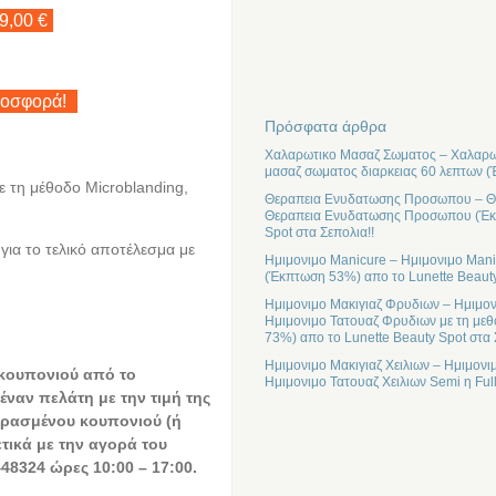
9,00 €
ροσφορά!
Πρόσφατα άρθρα
Χαλαρωτικο Μασαζ Σωματος – Χαλαρωτ
μασαζ σωματος διαρκειας 60 λεπτων (
ε τη μέθοδο Microblanding,
Θεραπεια Ενυδατωσης Προσωπου – Θε
Θεραπεια Ενυδατωσης Προσωπου (Έκπτ
Spot στα Σεπολια!!
 για το τελικό αποτέλεσμα με
Ημιμονιμο Manicure – Ημιμονιμο Mani
(Έκπτωση 53%) απο το Lunette Beauty
Ημιμονιμο Μακιγιαζ Φρυδιων – Ημιμον
Ημιμονιμο Τατουαζ Φρυδιων με τη μεθ
73%) απο το Lunette Beauty Spot στα 
Ημιμονιμο Μακιγιαζ Χειλιων – Ημιμονι
 κουπονιού από το
Ημιμονιμο Τατουαζ Χειλιων Semi η Ful
έναν πελάτη με την τιμή της
ρασμένου κουπονιού (ή
ετικά με την αγορά του
48324 ώρες 10:00 – 17:00.