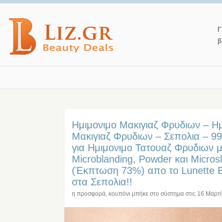
Γ
β
Ημιμονιμο Μακιγιαζ Φρυδιων – Η
Μακιγιαζ Φρυδιων – Σεπολια – 9
για Ημιμονιμο Τατουαζ Φρυδιων μ
Microblanding, Powder και Micros
(Έκπτωση 73%) απο το Lunette B
στα Σεπολια!!
η προσφορά, κουπόνι μπήκε στο σύστημα στις
16 Μαρτ