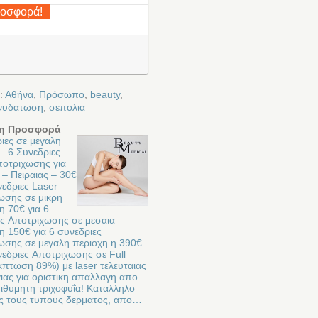
ροσφορά!
:
Αθήνα
,
Πρόσωπο
,
beauty
,
νυδατωση
,
σεπολια
η Προσφορά
ιες σε μεγαλη
– 6 Συνεδριες
ποτριχωσης για
 – Πειραιας – 30€
νεδριες Laser
ωσης σε μικρη
η 70€ για 6
ες Aποτριχωσης σε μεσαια
η 150€ για 6 συνεδριες
ωσης σε μεγαλη περιοχη η 390€
νεδριες Aποτριχωσης σε Full
κπτωση 89%) με laser τελευταιας
ιας για οριστικη απαλλαγη απο
ιθυμητη τριχοφυΐα! Καταλληλο
υς τους τυπους δερματος, απο…