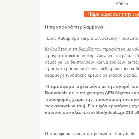
Αθήνα
Πάρε τώρα αυτή την π
Η προσφορά περιλαμβάνει:
Έναν Καθαρισμό και μία Ενυδάτωση Προσώπο
Καθαρίζεται η επιδερμίδα του προσώπου με γαλ
πραγματοποιείται peeling. Διοχετεύεται μέσω ει
ατμός για να διασταλθούν και να ανοίξουν οι πό
πρόσωπο μάσκα κατά των ερεθισμών και ο καθ
εφαρμογή ενυδατικής κρέμας με ελαφρύ μασάζ.
Η
προσφορά ισχύει μόνο με την αγορά του
Bodydeals.gr. Η επιχείρηση ΔΕΝ δέχεται καν
προσφοράς χωρίς την προσκόμιση του αγο
των στοιχείων του). Για τυχόν ερωτήσεις σχ
κουπονιού καλέστε στο Bodydeals.gr 210 50
Η προσφορα ειναι απο την σελιδα : Bodydeals