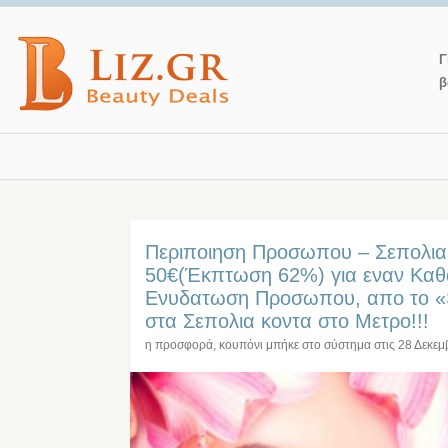
Γ
β
Περιποιηση Προσωπου – Σεπολια
50€(Έκπτωση 62%) για εναν Καθα
Ενυδατωση Προσωπου, απο το «S
στα Σεπολια κοντα στο Μετρο!!!
η προσφορά, κουπόνι μπήκε στο σύστημα στις
28 Δεκεμ