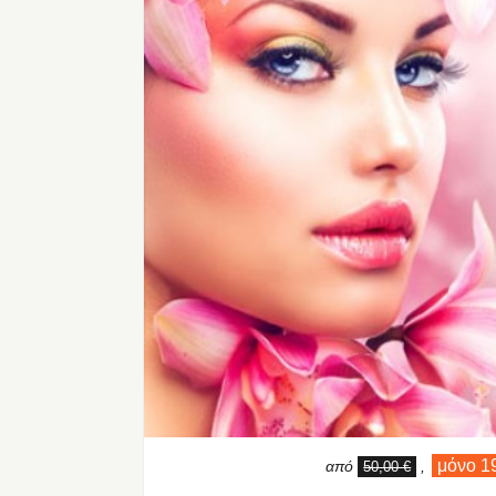
μόνο 1
από
,
50,00 €