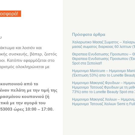
ροσφορά!
Πρόσφατα άρθρα
υ
Χαλαρωτικο Μασαζ Σωματος – Χαλαρωτ
μασαζ σωματος διαρκειας 60 λεπτων (
άκτωμα και λοσιόν και
δικής συσκευής, βάπερ, ζεστός
Θεραπεια Ενυδατωσης Προσωπου – Θε
Θεραπεια Ενυδατωσης Προσωπου (Έκπτ
ροι. Κατόπιν εφαρμόζεται στο
Spot στα Σεπολια!!
αρισμός ολοκληρώνεται με
Ημιμονιμο Manicure – Ημιμονιμο Mani
(Έκπτωση 53%) απο το Lunette Beauty
Ημιμονιμο Μακιγιαζ Φρυδιων – Ημιμον
 κουπονιού από το
Ημιμονιμο Τατουαζ Φρυδιων με τη μεθ
έναν πελάτη με την τιμή της
73%) απο το Lunette Beauty Spot στα 
ρασμένου κουπονιού (ή
Ημιμονιμο Μακιγιαζ Χειλιων – Ημιμονι
ετικά με την αγορά του
Ημιμονιμο Τατουαζ Χειλιων Semi η Ful
53003 ώρες 10:00 – 17:00.