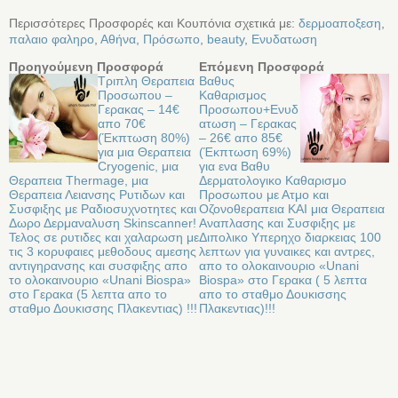
Περισσότερες Προσφορές και Κουπόνια σχετικά με:
δερμοαποξεση
,
παλαιο φαληρο
,
Αθήνα
,
Πρόσωπο
,
beauty
,
Ενυδατωση
Προηγούμενη Προσφορά
Επόμενη Προσφορά
Τριπλη Θεραπεια
Βαθυς
Προσωπου –
Καθαρισμος
Γερακας – 14€
Προσωπου+Ενυδ
απο 70€
ατωση – Γερακας
(Έκπτωση 80%)
– 26€ απο 85€
για μια Θεραπεια
(Έκπτωση 69%)
Cryogenic, μια
για ενα Βαθυ
Θεραπεια Thermage, μια
Δερματολογικο Καθαρισμο
Θεραπεια Λειανσης Ρυτιδων και
Προσωπου με Ατμο και
Συσφιξης με Ραδιοσυχνοτητες και
Οζονοθεραπεια ΚΑΙ μια Θεραπεια
Δωρο Δερμαναλυση Skinscanner!
Αναπλασης και Συσφιξης με
Τελος σε ρυτιδες και χαλαρωση με
Διπολικο Υπερηχο διαρκειας 100
τις 3 κορυφαιες μεθοδους αμεσης
λεπτων για γυναικες και αντρες,
αντιγηρανσης και συσφιξης απο
απο το ολοκαινουριο «Unani
το ολοκαινουριο «Unani Biospa»
Biospa» στο Γερακα ( 5 λεπτα
στο Γερακα (5 λεπτα απο το
απο το σταθμο Δουκισσης
σταθμο Δουκισσης Πλακεντιας) !!!
Πλακεντιας)!!!