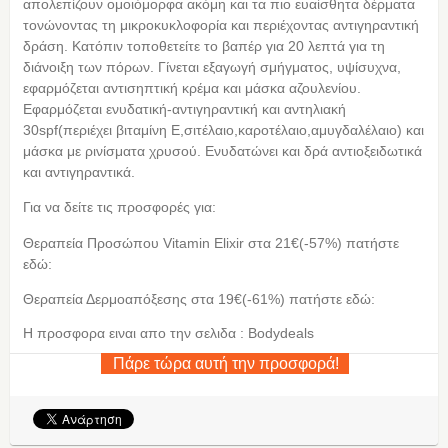
απολεπίζουν ομοιόμορφα ακόμη και τα πιο ευαίσθητα δέρματα
τονώνοντας τη μικροκυκλοφορία και περιέχοντας αντιγηραντική
δράση. Κατόπιν τοποθετείτε το βαπέρ για 20 λεπτά για τη
διάνοιξη των πόρων. Γίνεται εξαγωγή σμήγματος, υψίσυχνα,
εφαρμόζεται αντισηπτική κρέμα και μάσκα αζουλενίου.
Εφαρμόζεται ενυδατική-αντιγηραντική και αντηλιακή
30spf(περιέχει βιταμίνη Ε,σιτέλαιο,καροτέλαιο,αμυγδαλέλαιο) και
μάσκα με ρινίσματα χρυσού. Ενυδατώνει και δρά αντιοξειδωτικά
και αντιγηραντικά.
Για να δείτε τις προσφορές για:
Θεραπεία Προσώπου Vitamin Elixir στα 21€(-57%) πατήστε
εδώ:
Θεραπεία Δερμοαπόξεσης στα 19€(-61%) πατήστε εδώ:
Η προσφορα ειναι απο την σελιδα : Bodydeals
Πάρε τώρα αυτή την προσφορά!