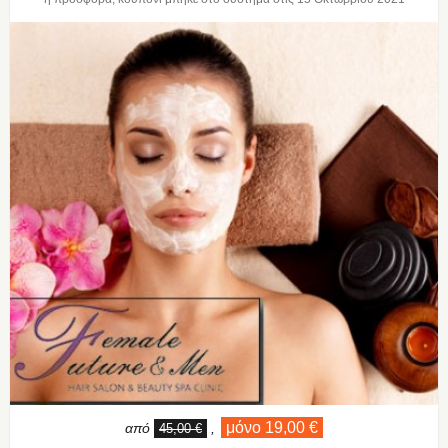
μόνο 19,00 €
από
,
45,00 €