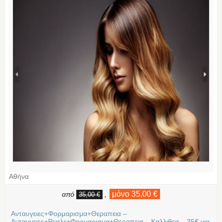
Αθήνα
μόνο 35,00 €
από
,
35,00 €
Ανταυγειες+Φορμαρισμα+Θεραπεια –
Ανταυγειες+Ρεφλε+Φορμαρισμα+Θεραπεια – Καλλιθεα – 35€ για