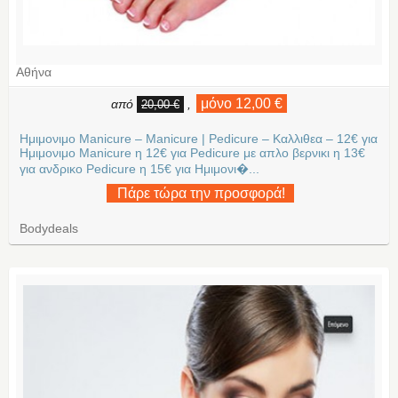
Αθήνα
μόνο 12,00 €
από
,
20,00 €
Ημιμονιμο Manicure – Manicure | Pedicure – Καλλιθεα – 12€ για
Ημιμονιμο Manicure η 12€ για Pedicure με απλο βερνικι η 13€
για ανδρικο Pedicure η 15€ για Ημιμονι�...
Πάρε τώρα την προσφορά!
Bodydeals