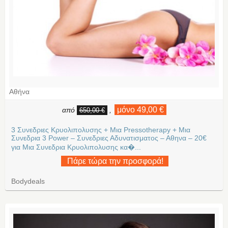
Αθήνα
μόνο 49,00 €
από
,
650,00 €
3 Συνεδριες Κρυολιπολυσης + Μια Pressotherapy + Μια
Συνεδρια 3 Power – Συνεδριες Αδυνατισματος – Αθηνα – 20€
για Μια Συνεδρια Κρυολιπολυσης κα�...
Πάρε τώρα την προσφορά!
Bodydeals