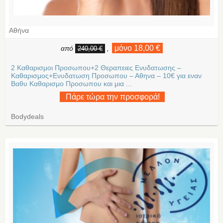
Αθήνα
μόνο 18,00 €
από
,
240,00 €
2 Καθαρισμοι Προσωπου+2 Θεραπειες Ενυδατωσης –
Καθαρισμος+Ενυδατωση Προσωπου – Αθηνα – 10€ για εναν
Βαθυ Καθαρισμο Προσωπου και μια ...
Πάρε τώρα την προσφορά!
Bodydeals