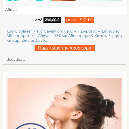
Αθήνα
μόνο 15,00 €
από
,
290,00 €
‘Ενα Lipolaser + ενα Cavitation + ενα RF Σωματος – Συνεδριες
Αδυνατισματος – Αθηνα – 15€ για Αδυνατισμα & Καταπολεμηση
Κυτταριτιδας με Συνδ...
Πάρε τώρα την προσφορά!
Bodydeals