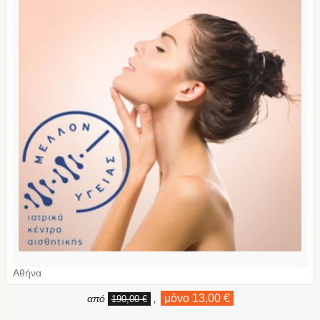
Αθήνα
μόνο 13,00 €
από
,
190,00 €