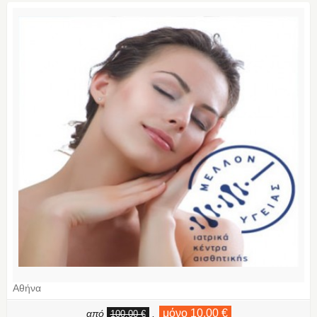
Αθήνα
μόνο 10,00 €
από
,
100,00 €