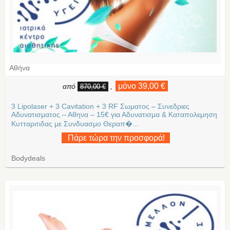
Αθήνα
μόνο 39,00 €
από
,
870,00 €
3 Lipolaser + 3 Cavitation + 3 RF Σωματος – Συνεδριες
Αδυνατισματος – Αθηνα – 15€ για Αδυνατισμα & Καταπολεμηση
Κυτταριτιδας με Συνδυασμο Θεραπ�...
Πάρε τώρα την προσφορά!
Bodydeals