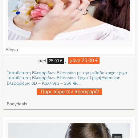
Αθήνα
μόνο 25,00 €
από
,
25,00 €
Τοποθετηση Βλεφαριδων Extension με την μεθοδο τριχα-τριχα –
Τοποθετηση Βλεφαριδων Extension Τριχα-Τριχα|Extension
Βλεφαριδων 3D – Καλλιθεα – 25€ �...
Πάρε τώρα την προσφορά!
Bodydeals