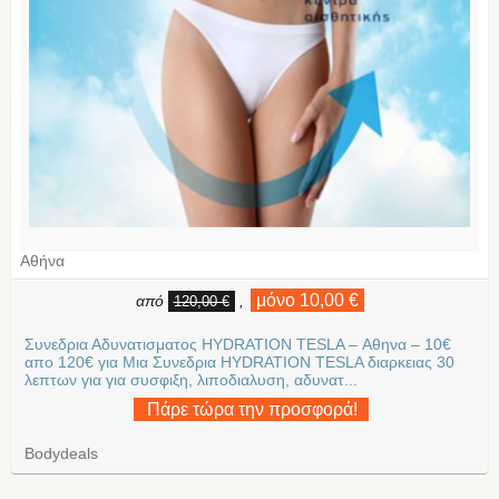
Αθήνα
μόνο 10,00 €
από
,
120,00 €
Συνεδρια Αδυνατισματος HYDRATION TESLA – Αθηνα – 10€
απο 120€ για Μια Συνεδρια HYDRATION TESLA διαρκειας 30
λεπτων για για συσφιξη, λιποδιαλυση, αδυνατ...
Πάρε τώρα την προσφορά!
Bodydeals