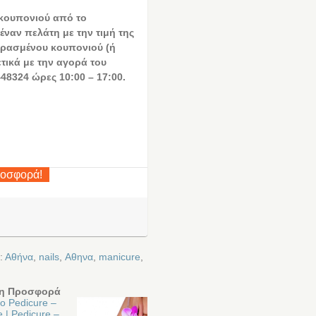
 κουπονιού από το
έναν πελάτη με την τιμή της
ρασμένου κουπονιού (ή
ετικά με την αγορά του
48324 ώρες 10:00 – 17:00.
ροσφορά!
:
Αθήνα
,
nails
,
Αθηνα
,
manicure
,
η Προσφορά
ο Pedicure –
 | Pedicure –