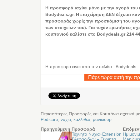
Η προσφορά ισχύει μόνο με την αγορά του
Bodydeals.gr. Η επιχείρηση ΔΕΝ δέχεται καν
προσφοράς χωρίς την προσκόμιση του αγο
των στοιχείων του). Για τυχόν ερωτήσεις σχ
κουπονιού καλέστε στο Bodydeals.gr 214 44
Η προσφορα ειναι απο την σελιδα : Bodydeals
Πάρε τώρα αυτή την π
Περισσότερες Προσφορές και Κουπόνια σχετικά με
Pedicure
,
νυχια
,
καλλιθεα
,
μανικιουρ
Προηγούμενη Προσφορά
Επόμεν
Τεχνητα Νυχια+Extension
Ημιμονιμ
Βλεφαριδων – Τεχνητα
Manicure