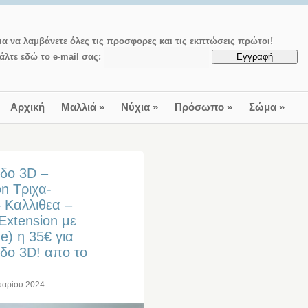
ια να λαμβάνετε όλες τις προσφορες και τις εκπτώσεις πρώτοι!
άλτε εδώ το e-mail σας:
Αρχική
Μαλλιά
»
Νύχια
»
Πρόσωπο
»
Σώμα
»
οδο 3D –
n Τριχα-
 Καλλιθεα –
Extension με
e) η 35€ για
οδο 3D! απο το
υαρίου 2024