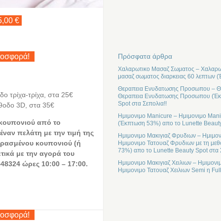
5,00 €
Πρόσφατα άρθρα
ροσφορά!
Χαλαρωτικο Μασαζ Σωματος – Χαλαρωτ
μασαζ σωματος διαρκειας 60 λεπτων (
Θεραπεια Ενυδατωσης Προσωπου – Θε
ο τρίχα-τρίχα, στα 25€
Θεραπεια Ενυδατωσης Προσωπου (Έκπτ
Spot στα Σεπολια!!
θοδο 3D, στα 35€
Ημιμονιμο Manicure – Ημιμονιμο Mani
 κουπονιού από το
(Έκπτωση 53%) απο το Lunette Beauty
έναν πελάτη με την τιμή της
Ημιμονιμο Μακιγιαζ Φρυδιων – Ημιμον
ρασμένου κουπονιού (ή
Ημιμονιμο Τατουαζ Φρυδιων με τη μεθ
73%) απο το Lunette Beauty Spot στα 
ετικά με την αγορά του
Ημιμονιμο Μακιγιαζ Χειλιων – Ημιμονι
48324 ώρες 10:00 – 17:00.
Ημιμονιμο Τατουαζ Χειλιων Semi η Ful
ροσφορά!