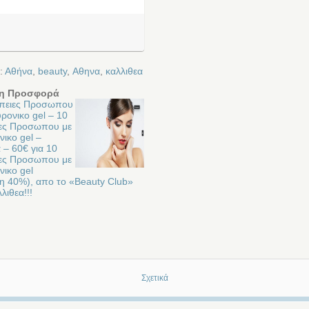
:
Αθήνα
,
beauty
,
Αθηνα
,
καλλιθεα
η Προσφορά
πειες Προσωπου
ρονικο gel – 10
ες Προσωπου με
ικο gel –
 – 60€ για 10
ες Προσωπου με
νικο gel
η 40%), απο το «Beauty Club»
λιθεα!!!
Σχετικά