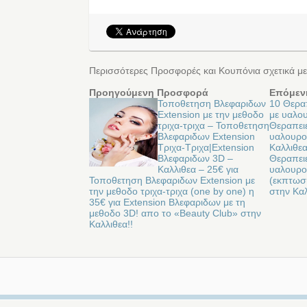
Περισσότερες Προσφορές και Κουπόνια σχετικά με
Προηγούμενη Προσφορά
Επόμεν
Τοποθετηση Βλεφαριδων
10 Θερα
Extension με την μεθοδο
με υαλου
τριχα-τριχα – Τοποθετηση
Θεραπει
Βλεφαριδων Extension
υαλουρον
Τριχα-Τριχα|Extension
Καλλιθεα
Βλεφαριδων 3D –
Θεραπει
Καλλιθεα – 25€ για
υαλουρο
Τοποθετηση Βλεφαριδων Extension με
(εκπτωσ
την μεθοδο τριχα-τριχα (one by one) η
στην Καλ
35€ για Extension Βλεφαριδων με τη
μεθοδο 3D! απο το «Beauty Club» στην
Καλλιθεα!!