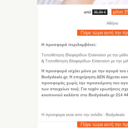
μόνο 3
από
,
35,00 €
Αθήνα
Πάρε τώρα αυτή την π
Η προσφορά περιλαμβάνει:
Tοποθέτηση Βλεφαρίδων Extension με την μέθοδ
ή
Tοποθέτηση Βλεφαρίδων Extension με την μέ
Η προσφορά ισχύει μόνο με την αγορά του
Bodydeals.gr. Η επιχείρηση ΔΕΝ δέχεται καν
προσφοράς χωρίς την προσκόμιση του αγο
των στοιχείων του). Για τυχόν ερωτήσεις σχ
κουπονιού καλέστε στο Bodydeals.gr 214 44
Η προσφορα ειναι απο την σελιδα : Bodydeals
Πάρε τώρα αυτή την π