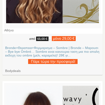
Αθήνα
μόνο 29,00 €
από
,
65,00 €
Bronde+Θεραπεια+Φορμαρισμα – Sombre | Bronde – Μαρουσι
– Bye bye Ombré… Sombre ειναι καινουρια ταση μια πιο απαλη
εκδοχη του ombre (μελι, καραμελα)! 28€ γι...
Πάρε τώρα την προσφορά!
Bodydeals