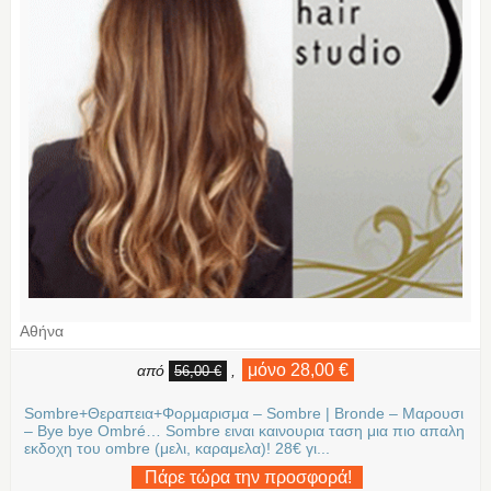
Αθήνα
μόνο 28,00 €
από
,
56,00 €
Sombre+Θεραπεια+Φορμαρισμα – Sombre | Bronde – Μαρουσι
– Bye bye Ombré… Sombre ειναι καινουρια ταση μια πιο απαλη
εκδοχη του ombre (μελι, καραμελα)! 28€ γι...
Πάρε τώρα την προσφορά!