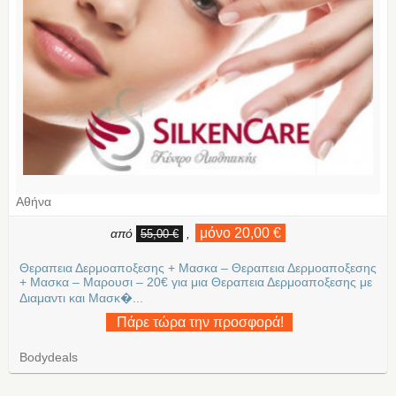
Αθήνα
μόνο 20,00 €
από
,
55,00 €
Θεραπεια Δερμοαποξεσης + Μασκα – Θεραπεια Δερμοαποξεσης
+ Μασκα – Μαρουσι – 20€ για μια Θεραπεια Δερμοαποξεσης με
Διαμαντι και Μασκ�...
Πάρε τώρα την προσφορά!
Bodydeals