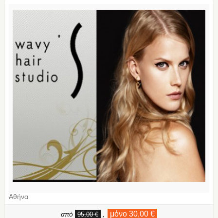
Αθήνα
μόνο 30,00 €
από
,
95,00 €