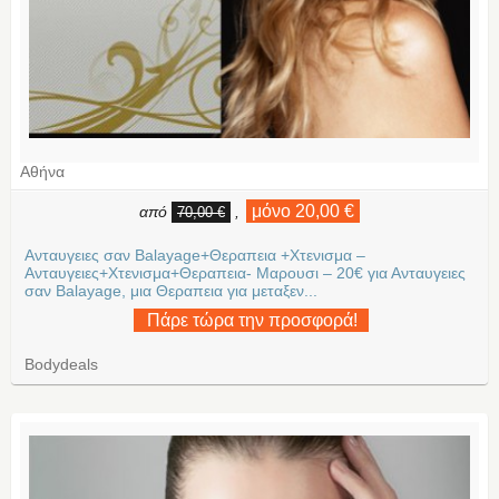
Αθήνα
μόνο 20,00 €
από
,
70,00 €
Ανταυγειες σαν Balayage+Θεραπεια +Χτενισμα –
Ανταυγειες+Χτενισμα+Θεραπεια- Μαρουσι – 20€ για Ανταυγειες
σαν Balayage, μια Θεραπεια για μεταξεν...
Πάρε τώρα την προσφορά!
Bodydeals