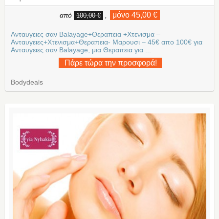
μόνο 45,00 €
από
,
100,00 €
Ανταυγειες σαν Balayage+Θεραπεια +Χτενισμα –
Ανταυγειες+Χτενισμα+Θεραπεια- Μαρουσι – 45€ απο 100€ για
Ανταυγειες σαν Balayage, μια Θεραπεια για ...
Πάρε τώρα την προσφορά!
Bodydeals