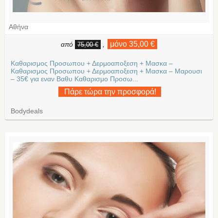
Αθήνα
μόνο 35,00 €
από
,
75,00 €
Καθαρισμος Προσωπου + Δερμοαποξεση + Μασκα –
Καθαρισμος Προσωπου + Δερμοαποξεση + Μασκα – Μαρουσι
– 35€ για εναν Βαθυ Καθαρισμο Προσω...
Πάρε τώρα την προσφορά!
Bodydeals