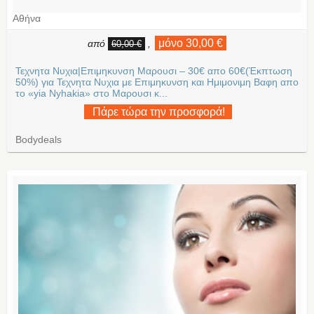
Αθήνα
μόνο 30,00 €
από
,
60,00 €
Τεχνητα Νυχια|Επιμηκυνση Μαρουσι – 30€ απο 60€(Έκπτωση
50%) για Τεχνητα Νυχια με Επιμηκυνση και Ημιμονιμη Βαφη απο
το «yia Nyhakia» στο Μαρουσι κ...
Πάρε τώρα την προσφορά!
Bodydeals