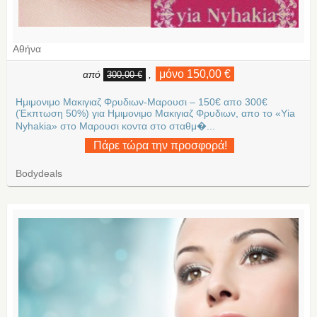
Αθήνα
μόνο 150,00 €
από
,
300,00 €
Ημιμονιμο Μακιγιαζ Φρυδιων-Μαρουσι – 150€ απο 300€
(Έκπτωση 50%) για Ημιμονιμο Μακιγιαζ Φρυδιων, απο το «Υia
Nyhakia» στο Μαρουσι κοντα στο σταθμ�...
Πάρε τώρα την προσφορά!
Bodydeals