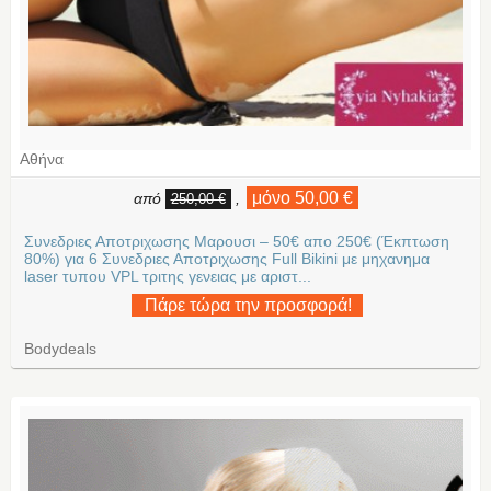
Αθήνα
μόνο 50,00 €
από
,
250,00 €
Συνεδριες Αποτριχωσης Μαρουσι – 50€ απο 250€ (Έκπτωση
80%) για 6 Συνεδριες Αποτριχωσης Full Bikini με μηχανημα
laser τυπου VPL τριτης γενειας με αριστ...
Πάρε τώρα την προσφορά!
Bodydeals