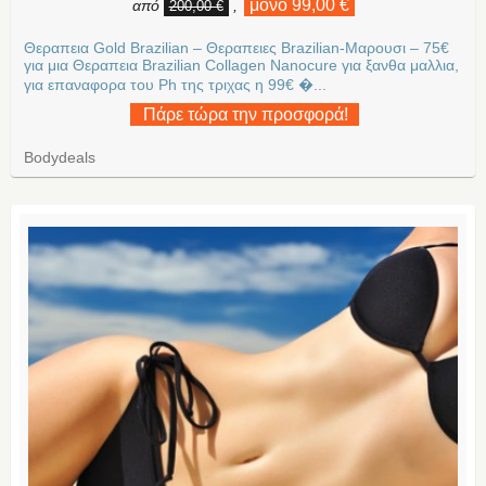
μόνο 99,00 €
από
,
200,00 €
Θεραπεια Gold Brazilian – Θεραπειες Brazilian-Μαρουσι – 75€
για μια Θεραπεια Brazilian Collagen Nanocure για ξανθα μαλλια,
για επαναφορα του Ph της τριχας η 99€ �...
Πάρε τώρα την προσφορά!
Bodydeals