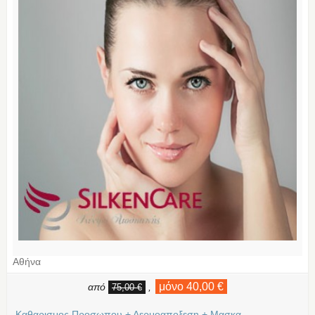
Αθήνα
μόνο 40,00 €
από
,
75,00 €
Καθαρισμος Προσωπου + Δερμοαποξεση + Μασκα –