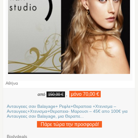
Αθήνα
μόνο 70,00 €
από
,
150,00 €
Ανταυγειες σαν Balayage+ Ρεφλε+Θεραπεια +Χτενισμα –
Ανταυγειες+Χτενισμα+Θεραπεια- Μαρουσι – 45€ απο 100€ για
Ανταυγειες σαν Balayage, μια Θεραπε...
Πάρε τώρα την προσφορά!
Bodydeals