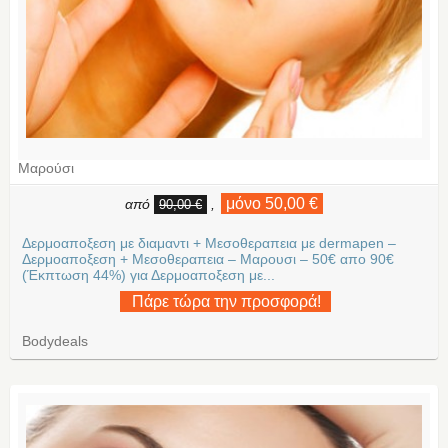
Μαρούσι
μόνο 50,00 €
από
,
90,00 €
Δερμοαποξεση με διαμαντι + Μεσοθεραπεια με dermapen –
Δερμοαποξεση + Μεσοθεραπεια – Μαρουσι – 50€ απο 90€
(Έκπτωση 44%) για Δερμοαποξεση με...
Πάρε τώρα την προσφορά!
Bodydeals