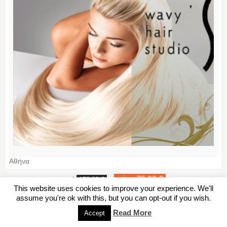
Αθήνα
μόνο 75,00 €
από
,
150,00 €
This website uses cookies to improve your experience. We'll
assume you're ok with this, but you can opt-out if you wish.
Θεραπεια Brazilian Collagen Nanocure – Θεραπειες Brazilian-
Μαρουσι – 75€ για μια Θεραπεια Brazilian Collagen Nanocure
Read More
Accept
για ξανθα μαλλια, για επαναφορα του Ph της τριχα...