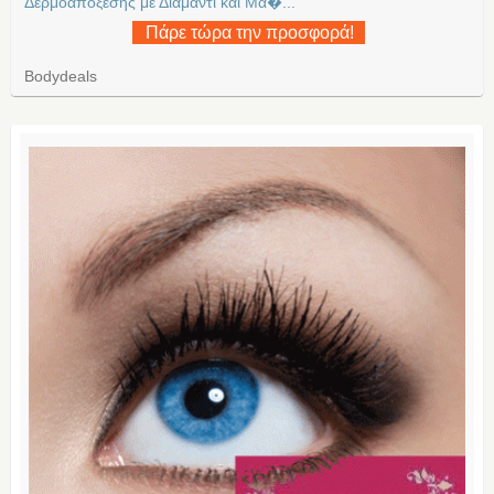
Δερμοαποξεσης με Διαμαντι και Μα�...
Πάρε τώρα την προσφορά!
Bodydeals