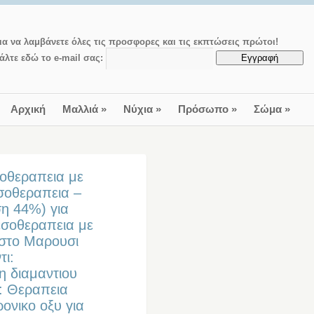
ια να λαμβάνετε όλες τις προσφορες και τις εκπτώσεις πρώτοι!
άλτε εδώ το e-mail σας:
Αρχική
Μαλλιά
»
Νύχια
»
Πρόσωπο
»
Σώμα
»
οθεραπεια με
σοθεραπεια –
η 44%) για
εσοθεραπεια με
 στο Μαρουσι
τι:
 διαμαντιου
: Θεραπεια
νικο οξυ για