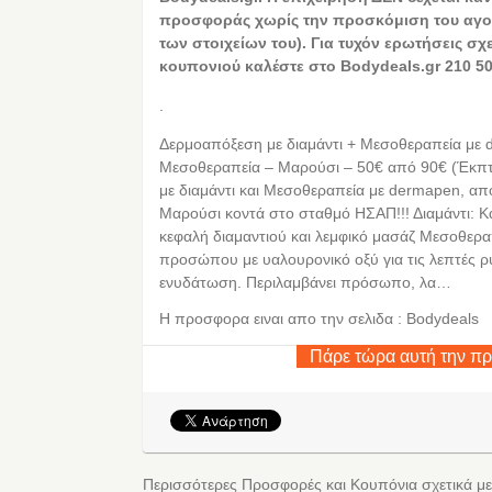
προσφοράς χωρίς την προσκόμιση του αγο
των στοιχείων του). Για τυχόν ερωτήσεις σχ
κουπονιού καλέστε στο Bodydeals.gr 210 50
.
Δερμοαπόξεση με διαμάντι + Μεσοθεραπεία με
Μεσοθεραπεία – Μαρούσι – 50€ από 90€ (Έκπ
με διαμάντι και Μεσοθεραπεία με dermapen, απ
Μαρούσι κοντά στο σταθμό ΗΣΑΠ!!! Διαμάντι:
κεφαλή διαμαντιού και λεμφικό μασάζ Μεσοθερ
προσώπου με υαλουρονικό οξύ για τις λεπτές ρυτ
ενυδάτωση. Περιλαμβάνει πρόσωπο, λα…
Η προσφορα ειναι απο την σελιδα : Bodydeals
Πάρε τώρα αυτή την π
Περισσότερες Προσφορές και Κουπόνια σχετικά μ