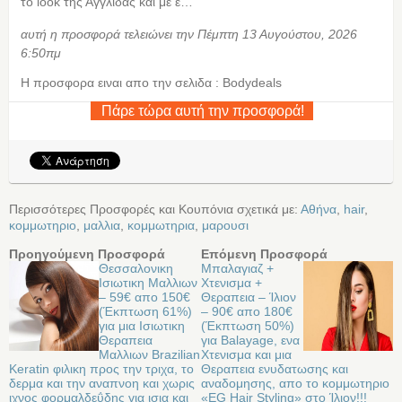
το look της Αγγλίδας και με ε…
αυτή η προσφορά τελειώνει την Πέμπτη 13 Αυγούστου, 2026
6:50πμ
Η προσφορα ειναι απο την σελιδα : Bodydeals
Πάρε τώρα αυτή την προσφορά!
Περισσότερες Προσφορές και Κουπόνια σχετικά με:
Αθήνα
,
hair
,
κομμωτηριο
,
μαλλια
,
κομμωτηρια
,
μαρουσι
Προηγούμενη Προσφορά
Επόμενη Προσφορά
Θεσσαλονικη
Μπαλαγιαζ +
Ισιωτικη Μαλλιων
Χτενισμα +
– 59€ απο 150€
Θεραπεια – Ίλιον
(Έκπτωση 61%)
– 90€ απο 180€
για μια Ισιωτικη
(Έκπτωση 50%)
Θεραπεια
για Balayage, ενα
Μαλλιων Brazilian
Χτενισμα και μια
Keratin φιλικη προς την τριχα, το
Θεραπεια ενυδατωσης και
δερμα και την αναπνοη και χωρις
αναδομησης, απο το κομμωτηριο
ιχνος φορμαλδεΰδης για ισια και
«EG Hair Styling» στο Ίλιον!!!