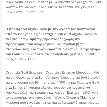
Μία Θεραπεία Gold Brazilian με 24 καράτια φλοίδες χρυσού, για
καστανά και κόκκινα μαλλιά, ισιώνει θεραπεύει και ιριδίζει τα
μαλλία στα 99€ από 200€
Η
προσφορά ισχύει μόνο με την αγορά του κουπονιού
από το Bodydeals.gr. Η επιχείρηση ΔΕΝ δέχεται κανέναν
πελάτη με την τιμή της προσφοράς χωρίς την
προσκόμιση του αγορασμένου κουπονιού (ή των
στοιχείων του). Για τυχόν ερωτήσεις σχετικά με την αγορά
του κουπονιού καλέστε στο Bodydeals.gr 210 5053003
ώρες 10:00 – 17:00.
.
Θεραπεία Gold Brazilian – Θεραπείες Brazilian-Μαρούσι – 75€
για μια Θεραπεία Brazilian Collagen Nanocure για ξανθά μαλλιά,
για επαναφορά του Ph της τρίχας ή 99€ για μια Θεραπεία Gold
Brazilian με 24 καράτια φλοίδες χρυσού, για καστανά και
κόκκινα μαλλιά, για θεραπεία και ίσιωμα (Έκπτωση 51%), από
το κομμωτήριο των επωνύμων «Wavy’s Cheap n Chic» στο
Μαρούσι που εγγυάται hair styling με ξεχωριστό χαρακτήρα με