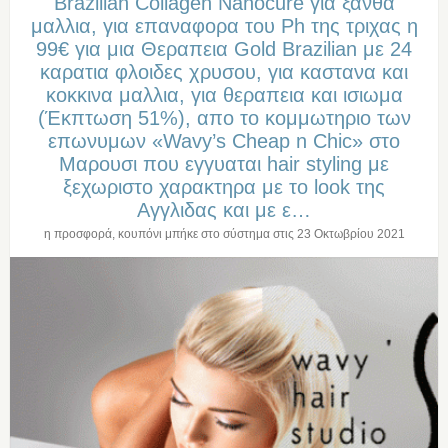
Brazilian Collagen Nanocure για ξανθα
μαλλια, για επαναφορα του Ph της τριχας η
99€ για μια Θεραπεια Gold Brazilian με 24
καρατια φλοιδες χρυσου, για καστανα και
κοκκινα μαλλια, για θεραπεια και ισιωμα
(Έκπτωση 51%), απο το κομμωτηριο των
επωνυμων «Wavy’s Cheap n Chic» στο
Μαρουσι που εγγυαται hair styling με
ξεχωριστο χαρακτηρα με το look της
Αγγλιδας και με ε…
η προσφορά, κουπόνι μπήκε στο σύστημα στις
23 Οκτωβρίου 2021