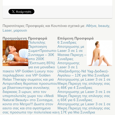
Περισσότερες Προσφορές και Κουπόνια σχετικά με:
Αθήνα
,
beauty
,
Laser
,
μαρουσι
Προηγούμενη Προσφορά
Επόμενη Προσφορά
Πολυτελης
6 Συνεδριες
Περιποιηση
Αποτριχωσης με
Σωμα+Προσωπο-
Laser 3 σε 1 σε
Συνταγμα – 30€
Μεσαια Περιοχη –
απο 200€
Συνεδριες
(Έκπτωση 85%)
Αποτριχωσης
για ενα μοναδικο
Laser 3 σε 1
πακετο VIP Golden Luxury που
(Αλεξανδριτης-Nd Yag-Διοδικο)-
περιλαμβανει: ενα VIP Golden
Αιγαλεω – 12€ για Μια Συνεδρια
Relax Therapy σωματος και μια
Αποτριχωσης με Laser 3 σε 1 σε
Αντιρυτιδικη θεραπεια προσωπου
Μικρη Περιοχη της επιλογης σας
με βλαστοκυτταρα συνολικης
η 46€ για 4 Συνεδριες
διαρκειας 3 ωρων, απο τον
Αποτριχωσης με Laser 3 σε 1 σε
υπερπολυτελη χωρο του «Medi
Μικρη Περιοχη της επιλογης σας
Natural Beauty» στο Συνταγμα,
η 65€ για 6 Συνεδριες
κοντα στο Μετρο!!! Δωστε στον
Αποτριχωσης με Laser 3 σε 1 σε
εαυτο σας και στα αγαπημενα
Μικρη Περιοχη της επιλογης σας
σας προσωπα την πολυτελεια και
η 17€ για Μια Συνεδρια