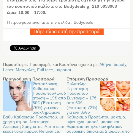
του κουπονιού καλέστε στο Bodydeals.gr 210 5053003
ώρες 10:00 – 17:00.
Η προσφορα ειναι απο την σελιδα : Bodydeals
Πάρε τώρα αυτή την προσφορά!
Περισσότερες Προσφορές και Κουπόνια σχετικά με:
Αθήνα
,
beauty
,
Laser
,
Μασχαλες
,
Full face
,
μαρουσι
Προηγούμενη Προσφορά
Επόμενη Προσφορά
Θεσσαλονικη
Πολυτελης
Καθαρισμος
Περιποιηση
Προσωπου+Eνυδ
Προσωπου
ατωση – 19€ απο
Συνταγμα – 17€
80€ (Έκπτωση
απο 60€
76%) για εναν
(Έκπτωση 72%)
ολοκληρωμενο
για ενα βαθυ
Βαθυ Καθαρισμο Προσωπου, με
Καθαρισμο Προσωπου με ατμο,
χρηση ατμου, λεπτομερη
υψισυχνα, μασαζ, μασκα και
Αφαιρεση Σμηγματος, Αποπτωση
θεραπεια αντηλιακων φιλτρων
κερατινοκυτταρων, Rejuvance,
συνολικης διαρκειας 2 ωρων, απο