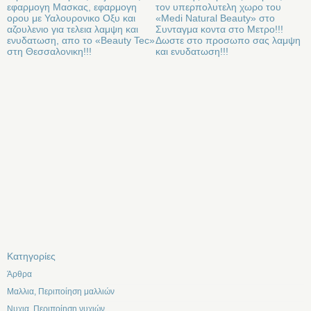
εφαρμογη Μασκας, εφαρμογη
τον υπερπολυτελη χωρο του
ορου με Υαλουρονικο Οξυ και
«Medi Natural Beauty» στο
αζουλενιο για τελεια λαμψη και
Συνταγμα κοντα στο Μετρο!!!
ενυδατωση, απο το «Beauty Tec»
Δωστε στο προσωπο σας λαμψη
στη Θεσσαλονικη!!!
και ενυδατωση!!!
Kατηγορίες
Άρθρα
Μαλλια, Περιποίηση μαλλιών
Νυχια, Περιποίηση νυχιών