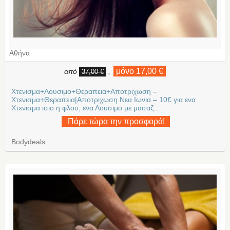
Αθήνα
μόνο 17,00 €
από
,
37,00 €
Χτενισμα+Λουσιμο+Θεραπεια+Αποτριχωση –
Χτενισμα+Θεραπεια|Αποτριχωση Νεα Ιωνια – 10€ για ενα
Χτενισμα ισιο η φλου, ενα Λουσιμο με μασαζ...
Πάρε τώρα την προσφορά!
Bodydeals