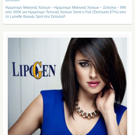
Σεπολια!!
Ημιμονιμο Μακιγιαζ Χειλιων – Ημιμονιμο Μακιγιαζ Χειλιων – Σεπολια – 99€
απο 300€ για Ημιμονιμο Τατουαζ Χειλιων Semi η Full (Έκπτωση 67%) απο
το Lunette Beauty Spot στα Σεπολια!!