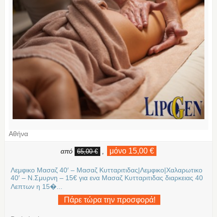
Αθήνα
μόνο 15,00 €
από
,
65,00 €
Λεμφικο Μασαζ 40′ – Μασαζ Κυτταριτιδας|Λεμφικο|Χαλαρωτικο
40′ – Ν.Σμυρνη – 15€ για ενα Μασαζ Κυτταριτιδας διαρκειας 40
Λεπτων η 15�...
Πάρε τώρα την προσφορά!