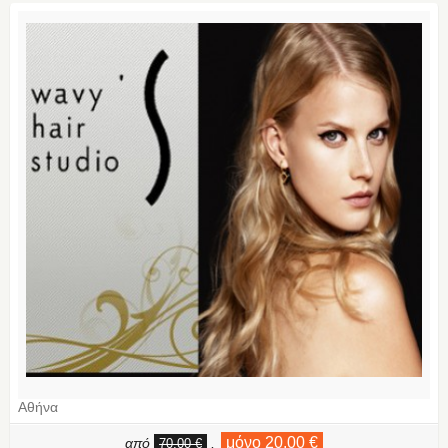
Αθήνα
μόνο 20,00 €
από
,
70,00 €