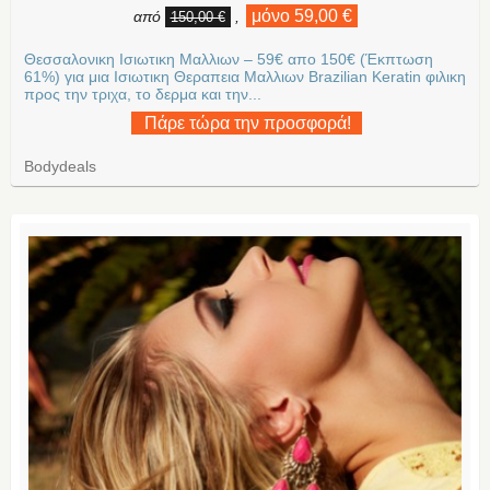
μόνο 59,00 €
από
,
150,00 €
Θεσσαλονικη Ισιωτικη Μαλλιων – 59€ απο 150€ (Έκπτωση
61%) για μια Ισιωτικη Θεραπεια Μαλλιων Brazilian Keratin φιλικη
προς την τριχα, το δερμα και την...
Πάρε τώρα την προσφορά!
Bodydeals