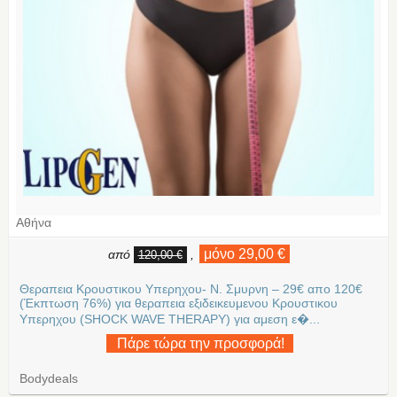
Αθήνα
μόνο 29,00 €
από
,
120,00 €
Θεραπεια Κρουστικου Υπερηχου- Ν. Σμυρνη – 29€ απο 120€
(Έκπτωση 76%) για θεραπεια εξιδεικευμενου Κρουστικου
Υπερηχου (SHOCK WAVE THERAPY) για αμεση ε�...
Πάρε τώρα την προσφορά!
Bodydeals