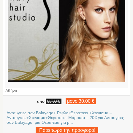
Αθήνα
μόνο 30,00 €
από
,
95,00 €
Ανταυγειες σαν Balayage+ Ρεφλε+Θεραπεια +Χτενισμα –
Ανταυγειες+Χτενισμα+Θεραπεια- Μαρουσι – 20€ για Ανταυγειες
σαν Balayage, μια Θεραπεια για μ...
Πάρε τώρα την προσφορά!