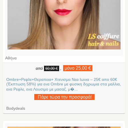
Αθήνα
μόνο 25,00 €
από
,
60,00 €
Ombre+Ρεφλε+Θεραπεια+ Χτενισμα Νεα Ιωνια – 25€ απο 60€
(Έκπτωση 58%) για ενα Ombre με φυσικη διχρωμια στα μαλλια,
ενα Ρεφλε, ενα Λουσιμο με μασαζ, μ�...
Πάρε τώρα την προσφορά!
Bodydeals