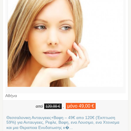
Αθήνα
μόνο 49,00 €
από
,
120,00 €
Θεσσαλονικη Ανταυγειες+Βαφη – 49€ απο 120€ (Έκπτωση
59%) για Ανταυγειες, Ρεφλε, Βαφη, ενα Λουσιμο, ενα Χτενισμα
και μια Θεραπεια Ενυδατωσης κ�...