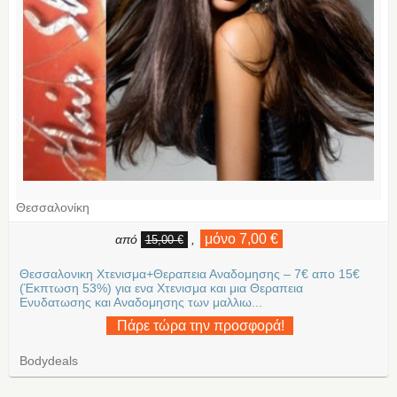
Θεσσαλονίκη
μόνο 7,00 €
από
,
15,00 €
Θεσσαλονικη Χτενισμα+Θεραπεια Αναδομησης – 7€ απο 15€
(Έκπτωση 53%) για ενα Χτενισμα και μια Θεραπεια
Ενυδατωσης και Αναδομησης των μαλλιω...
Πάρε τώρα την προσφορά!
Bodydeals