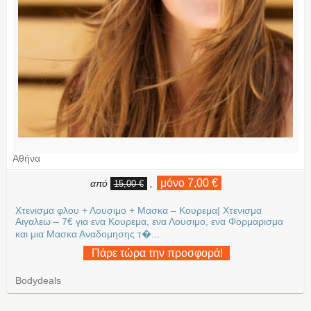
Αθήνα
μόνο 7,00 €
από
,
15,00 €
Χτενισμα φλου + Λουσιμο + Μασκα – Κουρεμα| Χτενισμα
Αιγαλεω – 7€ για ενα Κουρεμα, ενα Λουσιμο, ενα Φορμαρισμα
και μια Μασκα Αναδομησης τ�...
Πάρε τώρα την προσφορά!
Bodydeals