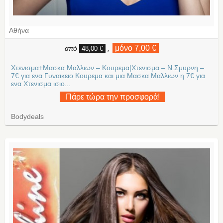
Αθήνα
μόνο 7,00 €
από
,
48,00 €
Χτενισμα+Μασκα Μαλλιων – Κουρεμα|Χτενισμα – Ν.Σμυρνη –
7€ για ενα Γυναικειο Κουρεμα και μια Μασκα Μαλλιων η 7€ για
ενα Χτενισμα ισιο...
Πάρε τώρα την προσφορά!
Bodydeals