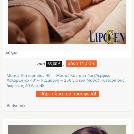
Αθήνα
μόνο 15,00 €
από
,
65,00 €
Μασαζ Κυτταριτιδας 40′ – Μασαζ Κυτταριτιδας|Λεμφικο|
Χαλαρωτικο 40′ – Ν.Σμυρνη – 15€ για ενα Μασαζ Κυτταριτιδας
διαρκειας 40 Λεπτ�...
Πάρε τώρα την προσφορά!
Bodydeals