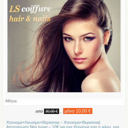
Αθήνα
μόνο 10,00 €
από
,
30,00 €
Χτενισμα+Λουσιμο+Θεραπεια – Χτενισμα+Θεραπεια|
Αποτριχωση Νεα Ιωνια – 10€ για ενα Χτενισμα ισιο η φλου, ενα