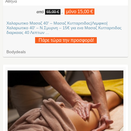
Αθήνα
μόνο 15,00 €
από
,
65,00 €
Χαλαρωτικο Μασαζ 40′ – Μασαζ Κυτταριτιδας|Λεμφικο|
Χαλαρωτικο 40′ – Ν.Σμυρνη – 15€ για ενα Μασαζ Κυτταριτιδας
διαρκειας 40 Λεπτων ...
Πάρε τώρα την προσφορά!
Bodydeals