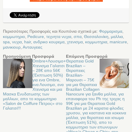
Περισσότερες Προσφορές και Κουπόνια σχετικά με:
Φορμαρισμα
,
κομμωτηριο
,
Pedicure
,
τεχνητα νυχια
,
σπα
,
Θεσσαλονίκη
,
μαλλια
,
spa
,
νυχια
,
hair
,
ανδρικο κουρεμα
,
χτενισμα
,
κομμωτηρια
,
manicure
,
μανικιουρ
,
Ανταυγειες
Προηγούμενη Προσφορά
Επόμενη Προσφορά
Ombre+Λουσιμο+
Θεραπεια Gold
Χτενισμα Γαλατσι
Brazilian –
– 28€ απο 56€
Θεραπειες
(Έκπτωση 50%)
Brazilian-
για ενα Ombre,
Μαρουσι – 75€
ενα Λουσιμο, ενα
για μια Θεραπεια
Χτενισμα και μια
Brazilian Collagen
Μασκα Ενυδατωσης των
Nanocure για ξανθα μαλλια, για
μαλλιων, απο το κομμωτηριο
επαναφορα του Ph της τριχας η
«Salon de Coiffure Πετρος» στο
99€ για μια Θεραπεια Gold
Γαλατσι!!!
Brazilian με 24 καρατια φλοιδες
χρυσου, για καστανα και κοκκινα
μαλλια, για θεραπεια και ισιωμα
(Έκπτωση 51%), απο το
κομμωτηριο των επωνυμων
«Wavy’s Cheap n Chic» στο