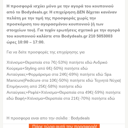
Η
προσφορά ισχύει μόνο με την αγορά του κουπονιού
από το Bodydeals.gr. Η επιχείρηση ΔΕΝ δέχεται κανέναν
πελάτη με την τιμή της προσφοράς χωρίς την
προσκόμιση του αγορασμένου κουπονιού (ή των
στοιχείων του). Για τυχόν ερωτήσεις σχετικά με την αγορά
του κουπονιού καλέστε στο Bodydeals.gr 210 5053003
ώρες 10:00 – 17:00.
Για να δείτε προσφορές της επιχείρησης για
Χτένισμα+Θεραπεία στα 7€(-53%) πατήστε εδώ Ανδρικό
Κούρεμα+Styling από 6€(-50%) πατήστε εδώ
Ανταύγειες+Φορμάρισμα στα 24€(-69%) πατήστε εδώ Spa
Manicure|Pedicure στα 10€(-50%) πατήστε εδώ Τεχνητά Νύχια|
Επιμήκυνση από 25€(-58%) πατήστε εδώ
Ανταύγειες+Ρεφλέ+Χτένισμα+Θεραπεία στα 49€(-59%) πατήστε
εδώ Βαφή+Χτένισμα+Θεραπεία στα 21€(-70%) πατήστε εδώ
Η προσφορα ειναι απο την σελιδα : Bodydeals
Πάρε τώρα αυτή την προσφορά!