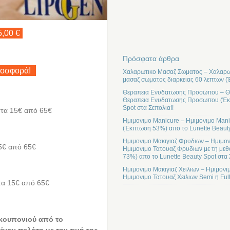
5,00 €
Πρόσφατα άρθρα
ροσφορά!
Χαλαρωτικο Μασαζ Σωματος – Χαλαρωτ
μασαζ σωματος διαρκειας 60 λεπτων (
Θεραπεια Ενυδατωσης Προσωπου – Θε
Θεραπεια Ενυδατωσης Προσωπου (Έκπτ
Spot στα Σεπολια!!
στα 15€ από 65€
Ημιμονιμο Manicure – Ημιμονιμο Mani
(Έκπτωση 53%) απο το Lunette Beauty
Ημιμονιμο Μακιγιαζ Φρυδιων – Ημιμον
5€ από 65€
Ημιμονιμο Τατουαζ Φρυδιων με τη μεθ
73%) απο το Lunette Beauty Spot στα 
Ημιμονιμο Μακιγιαζ Χειλιων – Ημιμονι
Ημιμονιμο Τατουαζ Χειλιων Semi η Ful
τα 15€ από 65€
 κουπονιού από το