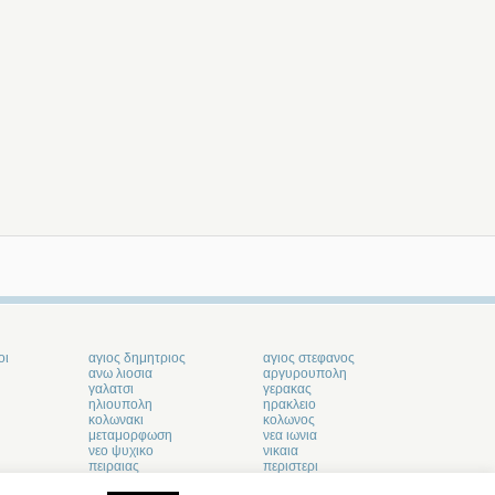
οι
αγιος δημητριος
αγιος στεφανος
ανω λιοσια
αργυρουπολη
γαλατσι
γερακας
ηλιουπολη
ηρακλειο
κολωνακι
κολωνος
μεταμορφωση
νεα ιωνια
νεο ψυχικο
νικαια
πειραιας
περιστερι
σερρες
σταματα