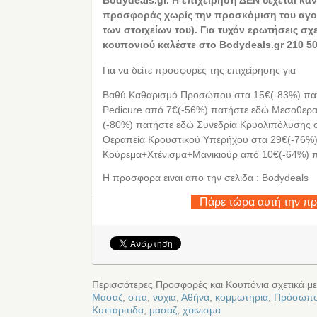
Bodydeals.gr. Η επιχείρηση ΔΕΝ δέχεται καν
προσφοράς χωρίς την προσκόμιση του αγο
των στοιχείων του). Για τυχόν ερωτήσεις σχ
κουπονιού καλέστε στο Bodydeals.gr 210 50
Για να δείτε προσφορές της επιχείρησης για
Βαθύ Καθαρισμό Προσώπου στα 15€(-83%) πατ
Pedicure από 7€(-56%) πατήστε εδώ Μεσοθερ
(-80%) πατήστε εδώ Συνεδρία Κρυολιπόλυσης 
Θεραπεία Κρουστικού Υπερήχου στα 29€(-76%
Κούρεμα+Χτένισμα+Μανικιούρ από 10€(-64%) 
Η προσφορα ειναι απο την σελιδα : Bodydeals
Πάρε τώρα αυτή την π
Περισσότερες Προσφορές και Κουπόνια σχετικά μ
Μασαζ
,
σπα
,
νυχια
,
Αθήνα
,
κομμωτηρια
,
Πρόσωπ
Κυτταριτιδα
,
μασαζ
,
χτενισμα