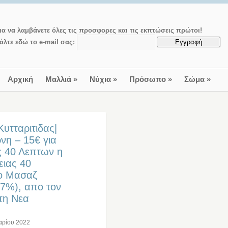
ια να λαμβάνετε όλες τις προσφορες και τις εκπτώσεις πρώτοι!
άλτε εδώ το e-mail σας:
Αρχική
Μαλλιά
»
Νύχια
»
Πρόσωπο
»
Σώμα
»
υτταριτιδας|
νη – 15€ για
ς 40 Λεπτων η
ειας 40
κο Μασαζ
7%), απο τον
τη Νεα
αρίου 2022