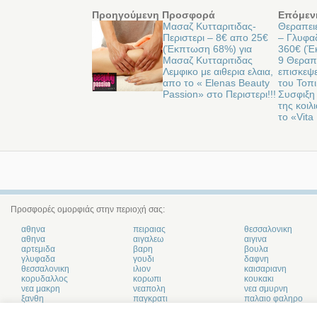
Προηγούμενη Προσφορά
Επόμεν
Μασαζ Κυτταριτιδας-
Θεραπει
Περιστερι – 8€ απο 25€
– Γλυφα
(Έκπτωση 68%) για
360€ (Έ
Μασαζ Κυτταριτιδας
9 Θεραπε
Λεμφικο με αιθερια ελαια,
επισκεψε
απο το « Elenas Beauty
του Τοπ
Passion» στο Περιστερι!!!
Συσφιξη
της κοιλ
το «Vita
Προσφορές ομορφιάς στην περιοχή σας:
αθηνα
πειραιας
θεσσαλονικη
αθηνα
αιγαλεω
αιγινα
αρτεμιδα
βαρη
βουλα
γλυφαδα
γουδι
δαφνη
θεσσαλονικη
ιλιον
καισαριανη
κορυδαλλος
κορωπι
κουκακι
νεα μακρη
νεαπολη
νεα σμυρνη
ξανθη
παγκρατι
παλαιο φαληρο
πετραλωνα
πετρουπολη
πλακα