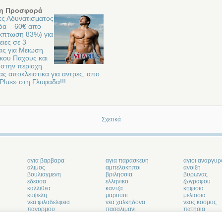
η Προσφορά
ες Αδυνατισματος
δα – 60€ απο
κπτωση 83%) για
ιες σε 3
ις για Μειωση
ικου Παχους και
 στην περιοχη
ιας αποκλειστικα για αντρες, απο
 Plus» στη Γλυφαδα!!!
Σχετικά
αγια βαρβαρα
αγια παρασκευη
αγιοι αναργυρ
αλιμος
αμπελοκηποι
ανοιξη
βουλιαγμενη
βριλησσια
βυρωνας
εδεσσα
ελληνικο
ζωγραφου
καλλιθεα
καντζα
κηφισια
κυψελη
μαρουσι
μελισσια
νεα φιλαδελφεια
νεα χαλκηδονα
νεος κοσμος
πανορμου
πασαλιμανι
πατησια
πορτο ραφτη
πυργος αθηνων
σεπολια