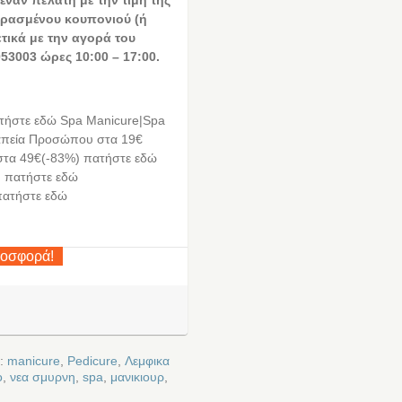
έναν πελάτη με την τιμή της
ρασμένου κουπονιού (ή
ετικά με την αγορά του
53003 ώρες 10:00 – 17:00.
ήστε εδώ Spa Manicure|Spa
απεία Προσώπου στα 19€
στα 49€(-83%) πατήστε εδώ
) πατήστε εδώ
πατήστε εδώ
ροσφορά!
ε:
manicure
,
Pedicure
,
Λεμφικα
ο
,
νεα σμυρνη
,
spa
,
μανικιουρ
,