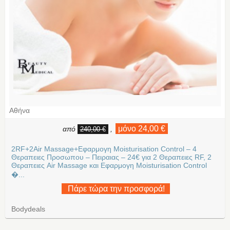
Αθήνα
μόνο 24,00 €
από
,
240,00 €
2RF+2Air Massage+Εφαρμογη Moisturisation Control – 4
Θεραπειες Προσωπου – Πειραιας – 24€ για 2 Θεραπειες RF, 2
Θεραπειες Air Massage και Εφαρμογη Moisturisation Control
�...
Πάρε τώρα την προσφορά!
Bodydeals