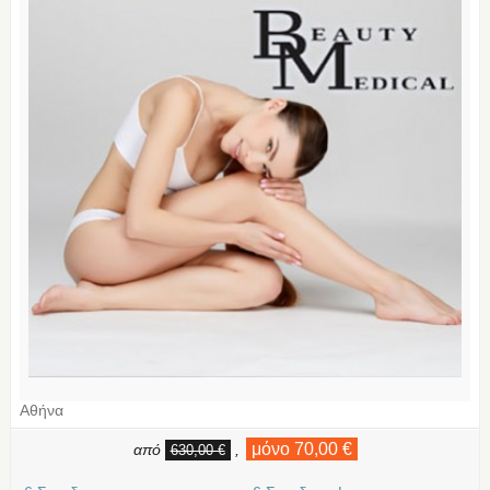
Αθήνα
μόνο 70,00 €
από
,
630,00 €