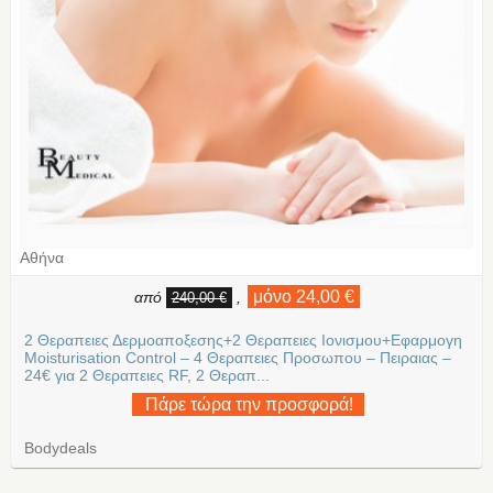
Αθήνα
μόνο 24,00 €
από
,
240,00 €
2 Θεραπειες Δερμοαποξεσης+2 Θεραπειες Ιονισμου+Εφαρμογη
Moisturisation Control – 4 Θεραπειες Προσωπου – Πειραιας –
24€ για 2 Θεραπειες RF, 2 Θεραπ...
Πάρε τώρα την προσφορά!
Bodydeals