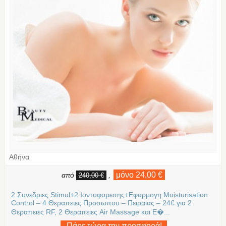
Αθήνα
μόνο 24,00 €
από
,
240,00 €
2 Συνεδριες Stimul+2 Ιοντοφορεσης+Εφαρμογη Moisturisation
Control – 4 Θεραπειες Προσωπου – Πειραιας – 24€ για 2
Θεραπειες RF, 2 Θεραπειες Air Massage και Ε�...
Πάρε τώρα την προσφορά!