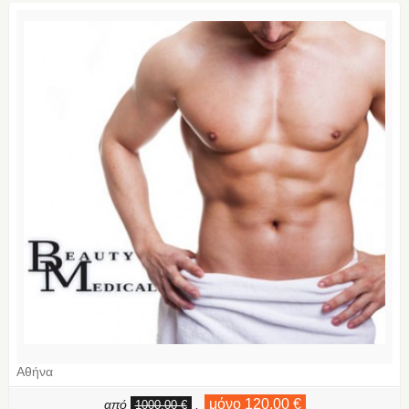
Αθήνα
μόνο 120,00 €
από
,
1000,00 €