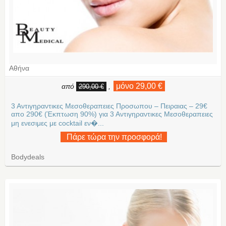
Αθήνα
μόνο 29,00 €
από
,
290,00 €
3 Αντιγηραντικες Μεσοθεραπειες Προσωπου – Πειραιας – 29€
απο 290€ (Έκπτωση 90%) για 3 Αντιγηραντικες Μεσοθεραπειες
μη ενεσιμες με cocktail εν�...
Πάρε τώρα την προσφορά!
Bodydeals