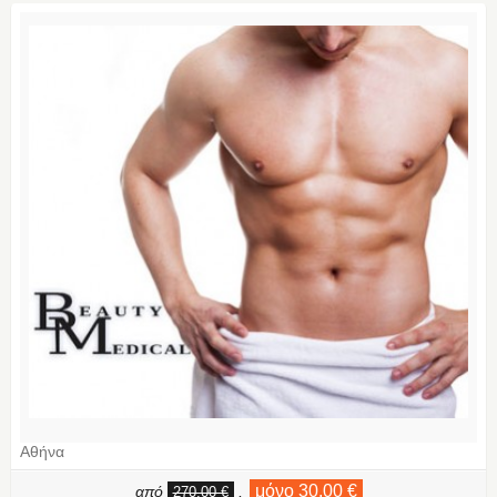
Αθήνα
μόνο 30,00 €
από
,
270,00 €