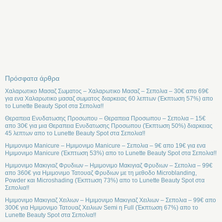
Πρόσφατα άρθρα
Χαλαρωτικο Μασαζ Σωματος – Χαλαρωτικο Μασαζ – Σεπολια – 30€ απο 69€
για ενα Χαλαρωτικο μασαζ σωματος διαρκειας 60 λεπτων (Έκπτωση 57%) απο
το Lunette Beauty Spot στα Σεπολια!!
Θεραπεια Ενυδατωσης Προσωπου – Θεραπεια Προσωπου – Σεπολια – 15€
απο 30€ για μια Θεραπεια Ενυδατωσης Προσωπου (Έκπτωση 50%) διαρκειας
45 λεπτων απο το Lunette Beauty Spot στα Σεπολια!!
Ημιμονιμο Manicure – Ημιμονιμο Manicure – Σεπολια – 9€ απο 19€ για ενα
Ημιμονιμο Manicure (Έκπτωση 53%) απο το Lunette Beauty Spot στα Σεπολια!!
Ημιμονιμο Μακιγιαζ Φρυδιων – Ημιμονιμο Μακιγιαζ Φρυδιων – Σεπολια – 99€
απο 360€ για Ημιμονιμο Τατουαζ Φρυδιων με τη μεθοδο Microblanding,
Powder και Microshading (Έκπτωση 73%) απο το Lunette Beauty Spot στα
Σεπολια!!
Ημιμονιμο Μακιγιαζ Χειλιων – Ημιμονιμο Μακιγιαζ Χειλιων – Σεπολια – 99€ απο
300€ για Ημιμονιμο Τατουαζ Χειλιων Semi η Full (Έκπτωση 67%) απο το
Lunette Beauty Spot στα Σεπολια!!