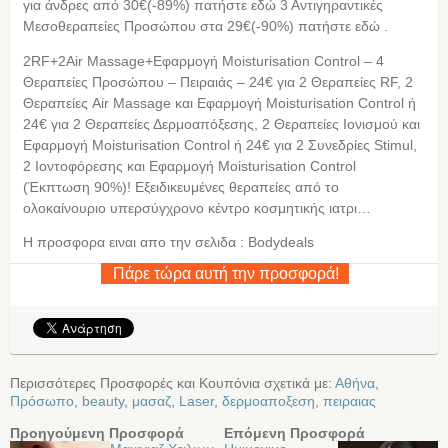
για άνδρες από 30€(-89%) πατήστε εδώ 3 Αντιγηραντικές
Μεσοθεραπείες Προσώπου στα 29€(-90%) πατήστε εδώ .
2RF+2Air Massage+Εφαρμογή Moisturisation Control – 4
Θεραπείες Προσώπου – Πειραιάς – 24€ για 2 Θεραπείες RF, 2
Θεραπείες Air Massage και Εφαρμογή Moisturisation Control ή
24€ για 2 Θεραπείες Δερμοαπόξεσης, 2 Θεραπείες Ιονισμού και
Εφαρμογή Moisturisation Control ή 24€ για 2 Συνεδρίες Stimul,
2 Ιοντοφόρεσης και Εφαρμογή Moisturisation Control
(Έκπτωση 90%)! Εξειδικευμένες θεραπείες από το
ολοκαίνουριο υπερσύγχρονο κέντρο κοσμητικής ιατρι…
Η προσφορα ειναι απο την σελιδα : Bodydeals
Πάρε τώρα αυτή την προσφορά!
Περισσότερες Προσφορές και Κουπόνια σχετικά με:
Αθήνα
,
Πρόσωπο
,
beauty
,
μασαζ
,
Laser
,
δερμοαποξεση
,
πειραιας
Προηγούμενη Προσφορά
Επόμενη Προσφορά