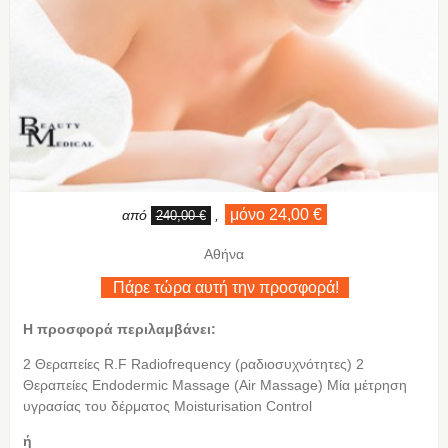
μόνο 24,00 €
από
,
240,00 €
Αθήνα
Πάρε τώρα αυτή την προσφορά!
Η προσφορά περιλαμβάνει:
2 Θεραπείες R.F Radiofrequency (ραδιοσυχνότητες) 2
Θεραπείες Endodermic Massage (Air Massage) Μία μέτρηση
υγρασίας του δέρματος Moisturisation Control
ή