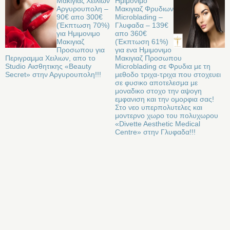
Μακιγιαζ Χειλιων
Ημιμονιμο
Αργυρουπολη –
Μακιγιαζ Φρυδιων
90€ απο 300€
Microblading –
(Έκπτωση 70%)
Γλυφαδα – 139€
για Ημιμονιμο
απο 360€
Μακιγιαζ
(Έκπτωση 61%)
Προσωπου για
για ενα Ημιμονιμο
Περιγραμμα Χειλιων, απο το
Μακιγιαζ Προσωπου
Studio Αισθητικης «Beauty
Microblading σε Φρυδια με τη
Secret» στην Αργυρουπολη!!!
μεθοδο τριχα-τριχα που στοχευει
σε φυσικο αποτελεσμα με
μοναδικο στοχο την αψογη
εμφανιση και την ομορφια σας!
Στο νεο υπερπολυτελες και
μοντερνο χωρο του πολυχωρου
«Divette Aesthetic Medical
Centre» στην Γλυφαδα!!!