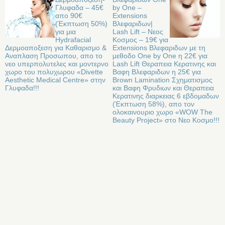
Γλυφαδα – 45€
by Οne –
απο 90€
Extensions
(Έκπτωση 50%)
Βλεφαριδων|
για μια
Lash Lift – Νεος
Hydrafacial
Κοσμος – 19€ για
Δερμοαποξεση για Καθαρισμο &
Extensions Βλεφαριδων με τη
Αναπλαση Προσωπου, απο το
μεθοδο Οne by Οne η 22€ για
νεο υπερπολυτελες και μοντερνο
Lash Lift Θεραπεια Κερατινης και
χωρο του πολυχωρου «Divette
Βαφη Βλεφαριδων η 25€ για
Aesthetic Medical Centre» στην
Brown Lamination Σχηματισμος
Γλυφαδα!!!
και Βαφη Φρυδιων και Θεραπεια
Κερατινης διαρκειας 6 εβδομαδων
(Έκπτωση 58%), απο τον
ολοκαινουριο χωρο «WOW The
Beauty Project» στo Νεο Κοσμο!!!