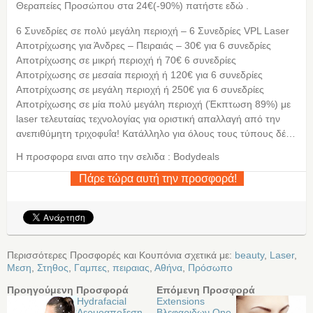
Θεραπείες Προσώπου στα 24€(-90%) πατήστε εδώ .
6 Συνεδρίες σε πολύ μεγάλη περιοχή – 6 Συνεδρίες VPL Laser
Αποτρίχωσης για Άνδρες – Πειραιάς – 30€ για 6 συνεδρίες
Aποτρίχωσης σε μικρή περιοχή ή 70€ 6 συνεδρίες
Aποτρίχωσης σε μεσαία περιοχή ή 120€ για 6 συνεδρίες
Aποτρίχωσης σε μεγάλη περιοχή ή 250€ για 6 συνεδρίες
Aποτρίχωσης σε μία πολύ μεγάλη περιοχή (Έκπτωση 89%) με
laser τελευταίας τεχνολογίας για οριστική απαλλαγή από την
ανεπιθύμητη τριχοφυΐα! Κατάλληλο για όλους τους τύπους δέ…
Η προσφορα ειναι απο την σελιδα : Bodydeals
Πάρε τώρα αυτή την προσφορά!
Περισσότερες Προσφορές και Κουπόνια σχετικά με:
beauty
,
Laser
,
Μεση
,
Στηθος
,
Γαμπες
,
πειραιας
,
Αθήνα
,
Πρόσωπο
Προηγούμενη Προσφορά
Επόμενη Προσφορά
Hydrafacial
Extensions
Δερμοαποξεση-
Βλεφαριδων Οne