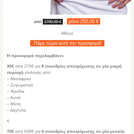
μόνο 250,00 €
από
,
1700,00 €
Αθήνα
Πάρε τώρα αυτή την προσφορά!
Η προσφορά περιλαμβάνει:
30€
από 270€ για
6 συνεδρίες αποτρίχωσης σε μία μικρή
περιοχή
επιλογής από:
– Μεσόφρυο
– Ζυγωματικά
– Φρύδια
– Αυτιά
– Μύτη
– Δάχτυλα
ή
70€
από 630€ για
6 συνεδρίες αποτρίχωσης σε μία μεσαία