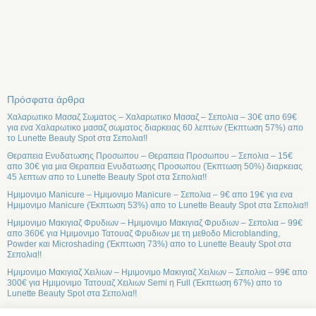
Πρόσφατα άρθρα
Χαλαρωτικο Μασαζ Σωματος – Χαλαρωτικο Μασαζ – Σεπολια – 30€ απο 69€
για ενα Χαλαρωτικο μασαζ σωματος διαρκειας 60 λεπτων (Έκπτωση 57%) απο
το Lunette Beauty Spot στα Σεπολια!!
Θεραπεια Ενυδατωσης Προσωπου – Θεραπεια Προσωπου – Σεπολια – 15€
απο 30€ για μια Θεραπεια Ενυδατωσης Προσωπου (Έκπτωση 50%) διαρκειας
45 λεπτων απο το Lunette Beauty Spot στα Σεπολια!!
Ημιμονιμο Manicure – Ημιμονιμο Manicure – Σεπολια – 9€ απο 19€ για ενα
Ημιμονιμο Manicure (Έκπτωση 53%) απο το Lunette Beauty Spot στα Σεπολια!!
Ημιμονιμο Μακιγιαζ Φρυδιων – Ημιμονιμο Μακιγιαζ Φρυδιων – Σεπολια – 99€
απο 360€ για Ημιμονιμο Τατουαζ Φρυδιων με τη μεθοδο Microblanding,
Powder και Microshading (Έκπτωση 73%) απο το Lunette Beauty Spot στα
Σεπολια!!
Ημιμονιμο Μακιγιαζ Χειλιων – Ημιμονιμο Μακιγιαζ Χειλιων – Σεπολια – 99€ απο
300€ για Ημιμονιμο Τατουαζ Χειλιων Semi η Full (Έκπτωση 67%) απο το
Lunette Beauty Spot στα Σεπολια!!