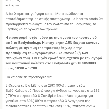
– Στέρνο
Δείτε θεαματικά, γρήγορα και απόλυτα ανώδυνα τα
αποτελέσματα της οριστικής αποτρίχωσης με laser το οποίο θα
προσαρμοστεί ανάλογα με τον φωτότυπο του δέρματός, το
μέγεθος και το χρώμα των τριχών!
Η προσφορά ισχύει μόνο με την αγορά του κουπονιού
από το Bodydeals.gr. Η επιχείρηση ΔΕΝ δέχεται κανέναν
πελάτη με την τιμή της προσφοράς χωρίς την
προσκόμιση του αγορασμένου κουπονιού (ή των
στοιχείων του). Για τυχόν ερωτήσεις σχετικά με την αγορά
του κουπονιού καλέστε στο Bodydeals.gr 210 5053003
ώρες 10:00 – 17:00.
Για να δείτε τις προσφορές για:
3 Θεραπείες Bio Lifting στα 28€(-90%) πατήστε εδώ
Βαθύ Καθαρισμό Προσώπου για άνδρες και γυναίκες στα 15€
(-79%) πατήστε εδώ 6 Συνεδρίες Laser Αποτρίχωσης για
γυναίκες από 30€(-89%) πατήστε εδώ 3 Αντιγηραντικές
Μεσοθεραπείες Προσώπου στα 29€(-90%) πατήστε εδώ 4