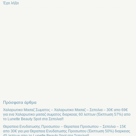
Έχει λήξει
Πρόσφατα άρθρα
Χαλαρωτικο Μασαζ Σωματος – Χαλαρωτικο Μασαζ – Σεπολια – 30€ απο 69€
για ενα Χαλαρωτικο μασαζ σωματος διαρκειας 60 λεπτων (Έκπτωση 57%) απο
το Lunette Beauty Spot στα Σεπολια!!
Θεραπεια Ενυδατωσης Προσωπου – Θεραπεια Προσωπου – Σεπολια – 15€
απο 30€ για μια Θεραπεια Ενυδατωσης Προσωπου (Έκπτωση 50%) διαρκειας
45 λεπτων απο το Lunette Beauty Spot στα Σεπολια!!