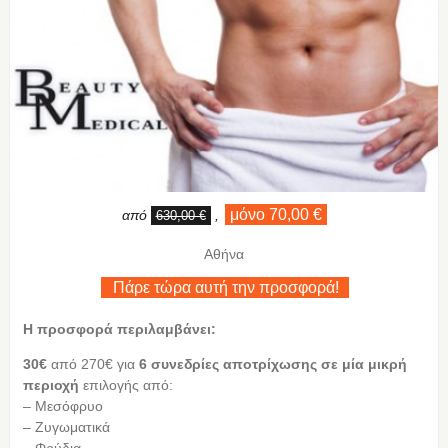
μόνο 70,00 €
από
,
630,00 €
Αθήνα
Πάρε τώρα αυτή την προσφορά!
Η προσφορά περιλαμβάνει:
30€
από 270€ για
6 συνεδρίες αποτρίχωσης σε μία μικρή
περιοχή
επιλογής από:
– Μεσόφρυο
– Ζυγωματικά