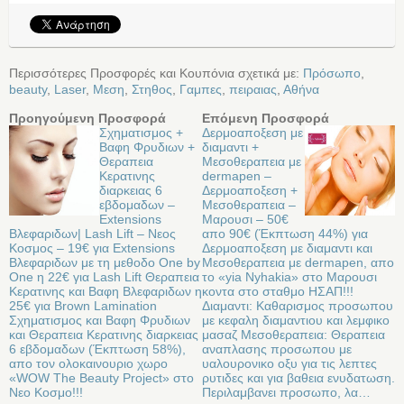
Περισσότερες Προσφορές και Κουπόνια σχετικά με:
Πρόσωπο
,
beauty
,
Laser
,
Μεση
,
Στηθος
,
Γαμπες
,
πειραιας
,
Αθήνα
Προηγούμενη Προσφορά
Επόμενη Προσφορά
Σχηματισμος +
Δερμοαποξεση με
Βαφη Φρυδιων +
διαμαντι +
Θεραπεια
Μεσοθεραπεια με
Κερατινης
dermapen –
διαρκειας 6
Δερμοαποξεση +
εβδομαδων –
Μεσοθεραπεια –
Extensions
Μαρουσι – 50€
Βλεφαριδων| Lash Lift – Νεος
απο 90€ (Έκπτωση 44%) για
Κοσμος – 19€ για Extensions
Δερμοαποξεση με διαμαντι και
Βλεφαριδων με τη μεθοδο Οne by
Μεσοθεραπεια με dermapen, απο
Οne η 22€ για Lash Lift Θεραπεια
το «yia Nyhakia» στο Μαρουσι
Κερατινης και Βαφη Βλεφαριδων η
κοντα στο σταθμο ΗΣΑΠ!!!
25€ για Brown Lamination
Διαμαντι: Καθαρισμος προσωπου
Σχηματισμος και Βαφη Φρυδιων
με κεφαλη διαμαντιου και λεμφικο
και Θεραπεια Κερατινης διαρκειας
μασαζ Μεσοθεραπεια: Θεραπεια
6 εβδομαδων (Έκπτωση 58%),
αναπλασης προσωπου με
απο τον ολοκαινουριο χωρο
υαλουρονικο οξυ για τις λεπτες
«WOW The Beauty Project» στo
ρυτιδες και για βαθεια ενυδατωση.
Νεο Κοσμο!!!
Περιλαμβανει προσωπο, λα…