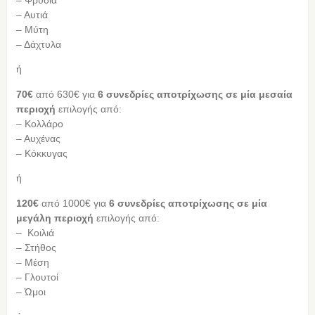
– Φρύδια
– Αυτιά
– Μύτη
– Δάχτυλα
ή
70€
από 630€ για
6 συνεδρίες αποτρίχωσης σε μία μεσαία
περιοχή
επιλογής από:
– Κολλάρο
– Αυχένας
– Κόκκυγας
ή
120€
από 1000€
για
6 συνεδρίες αποτρίχωσης σε μία
μεγάλη περιοχή
επιλογής από:
– Κοιλιά
– Στήθος
– Μέση
– Γλουτοί
– Ώμοι