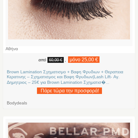
Αθήνα
μόνο 25,00 €
από
,
60,00 €
Brown Lamination Σχηματισμο + Βαφη Φρυδιων + Θεραπεια
Κερατινης – Σχηματισμος και Βαφη Φρυδιων|Lash Lift- Αγ.
Δημητριος – 25€ για Brown Lamination Σχηματισ�...
Πάρε τώρα την προσφορά!
Bodydeals