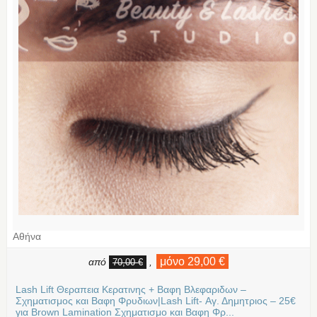
Αθήνα
μόνο 29,00 €
από
,
70,00 €
Lash Lift Θεραπεια Κερατινης + Βαφη Βλεφαριδων –
Σχηματισμος και Βαφη Φρυδιων|Lash Lift- Αγ. Δημητριος – 25€
για Brown Lamination Σχηματισμο και Βαφη Φρ...