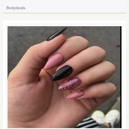
Bodydeals