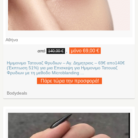
Αθήνα
μόνο 69,00 €
από
,
140,00 €
Ημιμονιμο Τατουαζ Φρυδιων – Αγ. Δημητριος – 69€ απο140€
(Έκπτωση 51%) για μια Επισκεψη για Ημιμονιμο Τατουαζ
Φρυδιων με τη μεθοδο Μicroblanding ...
Πάρε τώρα την προσφορά!
Bodydeals