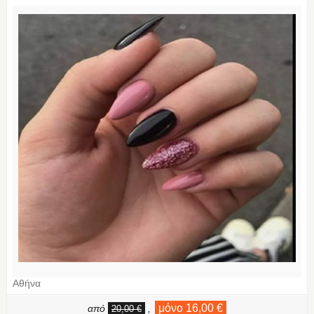
Αθήνα
μόνο 16,00 €
από
,
20,00 €