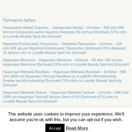
Πρόσφατα άρθρα
Χαλαρωτικο Μασαζ Σωματος – Χαλαρωτικο Μασαζ – Σεπολια – 30€ απο 69€
για ενα Χαλαρωτικο μασαζ σωματος διαρκειας 60 λεπτων (Έκπτωση 57%) απο
το Lunette Beauty Spot στα Σεπολια!!
Θεραπεια Ενυδατωσης Προσωπου – Θεραπεια Προσωπου – Σεπολια – 15€
απο 30€ για μια Θεραπεια Ενυδατωσης Προσωπου (Έκπτωση 50%) διαρκειας
45 λεπτων απο το Lunette Beauty Spot στα Σεπολια!!
Ημιμονιμο Manicure – Ημιμονιμο Manicure – Σεπολια – 9€ απο 19€ για ενα
Ημιμονιμο Manicure (Έκπτωση 53%) απο το Lunette Beauty Spot στα Σεπολια!!
Ημιμονιμο Μακιγιαζ Φρυδιων – Ημιμονιμο Μακιγιαζ Φρυδιων – Σεπολια – 99€
απο 360€ για Ημιμονιμο Τατουαζ Φρυδιων με τη μεθοδο Microblanding,
Powder και Microshading (Έκπτωση 73%) απο το Lunette Beauty Spot στα
Σεπολια!!
Ημιμονιμο Μακιγιαζ Χειλιων – Ημιμονιμο Μακιγιαζ Χειλιων – Σεπολια – 99€ απο
300€ για Ημιμονιμο Τατουαζ Χειλιων Semi η Full (Έκπτωση 67%) απο το
Lunette Beauty Spot στα Σεπολια!!
This website uses cookies to improve your experience. We'll
assume you're ok with this, but you can opt-out if you wish.
Σχετικά
Read More
Accept