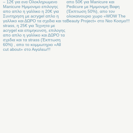
– 12€ για ενα Ολοκληρωμενο
απο 50€ για Manicure και
Manicure Ημιμονιμο επιλογης
Pedicure με Ημιμονιμη Βαφη
απο απλο η γαλλικο η 20€ για
(Έκπτωση 50%), απο τον
Συντηρηση με acrygel απλο η
ολοκαινουριο χωρο «WOW The
γαλλικο και ΔΩΡΟ τα σχεδια και τα
Beauty Project» στo Νεο Κοσμο!!!
strass, η 25€ για Τεχνητα με
acrygel και επιμηκυνση, επιλογης
απο απλο η γαλλικο και ΔΩΡΟ τα
σχεδια και τα strass (Έκπτωση
60%) , απο το κομμωτηριο «All
cut about» στο Αιγαλεω!!!