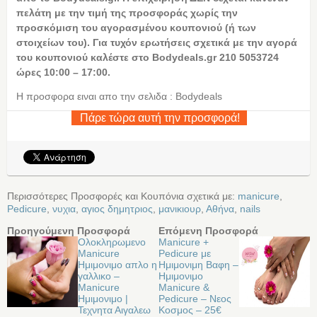
πελάτη με την τιμή της προσφοράς χωρίς την
προσκόμιση του αγορασμένου κουπονιού (ή των
στοιχείων του). Για τυχόν ερωτήσεις σχετικά με την αγορά
του κουπονιού καλέστε στο Bodydeals.gr 210 5053724
ώρες 10:00 – 17:00.
Η προσφορα ειναι απο την σελιδα : Bodydeals
Πάρε τώρα αυτή την προσφορά!
Περισσότερες Προσφορές και Κουπόνια σχετικά με:
manicure
,
Pedicure
,
νυχια
,
αγιος δημητριος
,
μανικιουρ
,
Αθήνα
,
nails
Προηγούμενη Προσφορά
Επόμενη Προσφορά
Ολοκληρωμενο
Manicure +
Manicure
Pedicure με
Ημιμονιμο απλο η
Ημιμονιμη Βαφη –
γαλλικο –
Ημιμονιμο
Manicure
Manicure &
Ημιμονιμο |
Pedicure – Νεος
Τεχνητα Αιγαλεω
Κοσμος – 25€