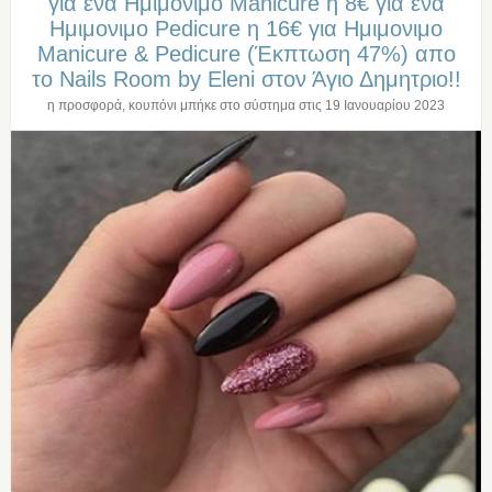
για ενα Ημιμονιμο Manicure η 8€ για ενα
Ημιμονιμο Pedicure η 16€ για Ημιμονιμο
Manicure & Pedicure (Έκπτωση 47%) απο
το Nails Room by Eleni στον Άγιο Δημητριο!!
η προσφορά, κουπόνι μπήκε στο σύστημα στις
19 Ιανουαρίου 2023