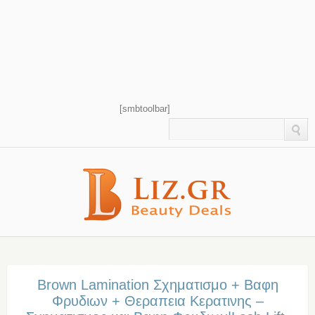
[smbtoolbar]
Brown Lamination Σχηματισμο + Βαφη
Φρυδιων + Θεραπεια Κερατινης –