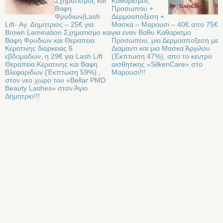
Σχηματισμος και
Καθαρισμος
Βαφη
Προσωπου +
Φρυδιων|Lash
Δερμοαποξεση +
Lift- Αγ. Δημητριος – 25€ για
Μασκα – Μαρουσι – 40€ απο 75€
Brown Lamination Σχηματισμο και
για εναν Βαθυ Καθαρισμο
Βαφη Φρυδιων και Θεραπεια
Προσωπου, μια Δερμοαποξεση με
Κερατινης διαρκειας 6
Διαμαντι και μια Μασκα Άργιλου
εβδομαδων, η 29€ για Lash Lift
(Έκπτωση 47%), απο το κεντρο
Θεραπεια Κερατινης και Βαφη
αισθητικης «SilkenCare» στο
Βλεφαριδων (Έκπτωση 59%) ,
Μαρουσι!!!
στον νεο χωρο του «Bellar PMD
Beauty Lashes» στον Άγιο
Δημητριο!!!