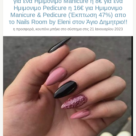
για ενα Ημιμονιμο Manicure η 8€ για ενα
Ημιμονιμο Pedicure η 16€ για Ημιμονιμο
Manicure & Pedicure (Έκπτωση 47%) απο
το Nails Room by Eleni στον Άγιο Δημητριο!!
η προσφορά, κουπόνι μπήκε στο σύστημα στις
21 Ιανουαρίου 2023