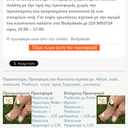
πελάτη με την τιμή της προσφοράς χωρίς την
προσκόμιση του αγορασμένου κουπονιού (ή των
στοιχείων του). Για τυχόν ερωτήσεις σχετικά με την αγορά
του κουπονιού καλέστε στο Bodydeals.gr 210 5053724
ώρες 10:00 – 17:00.
Η προσφορα ειναι απο την σελιδα : Bodydeals
Πάρε τώρα αυτή την προσφορά!
Περισσότερες Προσφορές και Κουπόνια σχετικά με:
Αθήνα
,
nails
,
manicure
,
Pedicure
,
νυχια
,
αγιος δημητριος
,
μανικιουρ
Προηγούμενη Προσφορά
Επόμενη Προσφορά
Manicure με
Pedicure με Απλο
Ημιμονιμη Βαφη –
βερνικι –
Manicure |
Manicure |
Pedicure –
Pedicure –
Αιγαλεω – 12€ για
Αιγαλεω – 12€ για
Manicure
Manicure
Ημιμονιμο η 12€
Ημιμονιμο η 12€