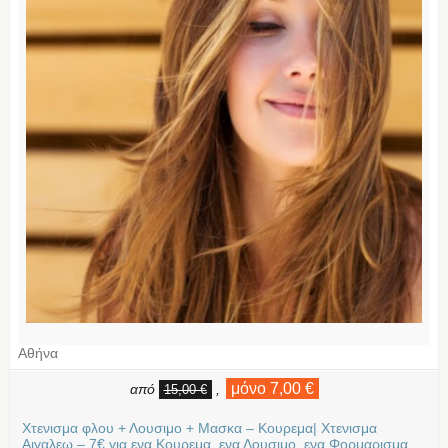
Αθήνα
μόνο 7,00 €
από
,
15,00 €
Χτενισμα φλου + Λουσιμο + Μασκα – Κουρεμα| Χτενισμα
Αιγαλεω – 7€ για ενα Κουρεμα, ενα Λουσιμο, ενα Φορμαρισμα