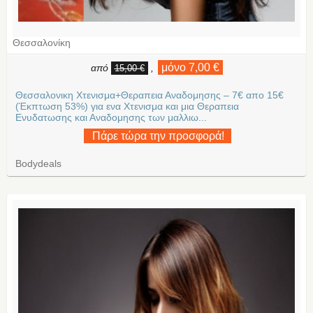
Θεσσαλονίκη
μόνο 7,00 €
από
,
15,00 €
Θεσσαλονικη Χτενισμα+Θεραπεια Αναδομησης – 7€ απο 15€
(Έκπτωση 53%) για ενα Χτενισμα και μια Θεραπεια
Ενυδατωσης και Αναδομησης των μαλλιω...
Πάρε τώρα την προσφορά!
Bodydeals