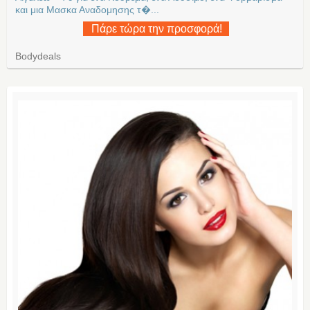
και μια Μασκα Αναδομησης τ�...
Πάρε τώρα την προσφορά!
Bodydeals