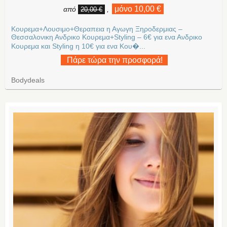
μόνο 10,00 €
από
,
20,00 €
Κουρεμα+Λουσιμο+Θεραπεια η Αγωγη Ξηροδερμιας –
Θεσσαλονικη Ανδρικο Κουρεμα+Styling – 6€ για ενα Ανδρικο
Κουρεμα και Styling η 10€ για ενα Κου�...
Πάρε τώρα την προσφορά!
Bodydeals