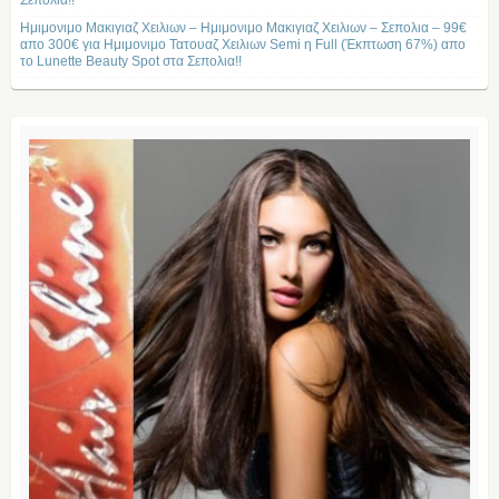
Σεπολια!!
Ημιμονιμο Μακιγιαζ Χειλιων – Ημιμονιμο Μακιγιαζ Χειλιων – Σεπολια – 99€
απο 300€ για Ημιμονιμο Τατουαζ Χειλιων Semi η Full (Έκπτωση 67%) απο
το Lunette Beauty Spot στα Σεπολια!!