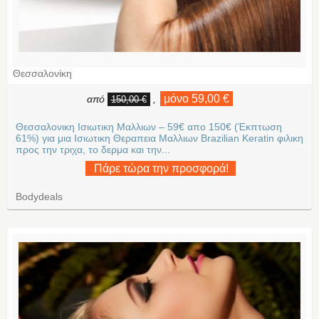
Θεσσαλονίκη
μόνο 59,00 €
από
,
150,00 €
Θεσσαλονικη Ισιωτικη Μαλλιων – 59€ απο 150€ (Έκπτωση
61%) για μια Ισιωτικη Θεραπεια Μαλλιων Brazilian Keratin φιλικη
προς την τριχα, το δερμα και την...
Πάρε τώρα την προσφορά!
Bodydeals