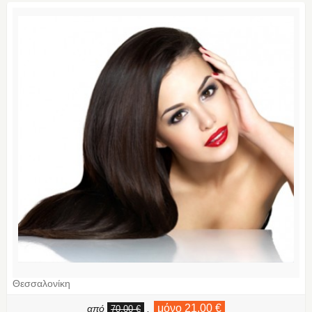
Θεσσαλονίκη
μόνο 21,00 €
από
,
70,00 €