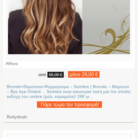
Αθήνα
μόνο 29,00 €
από
,
65,00 €
Bronde+Θεραπεια+Φορμαρισμα – Sombre | Bronde – Μαρουσι
– Bye bye Ombré… Sombre ειναι καινουρια ταση μια πιο απαλη
εκδοχη του ombre (μελι, καραμελα)! 28€ γι...
Πάρε τώρα την προσφορά!
Bodydeals