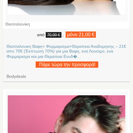
Θεσσαλονίκη
μόνο 21,00 €
από
,
70,00 €
Θεσσαλονικη Βαφη+ Φορμαρισμα+Θεραπεια Αναδομησης – 21€
απο 70€ (Έκπτωση 70%) για μια Βαφη, ενα Λουσιμο, ενα
Φορμαρισμα και μια Θεραπεια Ενυδ�...
Πάρε τώρα την προσφορά!
Bodydeals