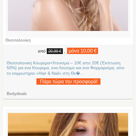
Θεσσαλονίκη
μόνο 10,00 €
από
,
20,00 €
Θεσσαλονικη Κουρεμα+Xτενισμα – 10€ απο 20€ (Έκπτωση
50%) για ενα Κουρεμα, ενα Λουσιμο και ενα Φορμαρισμα, απο
το κομμωτηριο «Hair & Nail» στη Θε�...
Πάρε τώρα την προσφορά!
Bodydeals