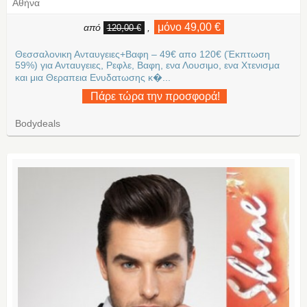
Αθήνα
μόνο 49,00 €
από
,
120,00 €
Θεσσαλονικη Ανταυγειες+Βαφη – 49€ απο 120€ (Έκπτωση
59%) για Ανταυγειες, Ρεφλε, Βαφη, ενα Λουσιμο, ενα Χτενισμα
και μια Θεραπεια Ενυδατωσης κ�...
Πάρε τώρα την προσφορά!
Bodydeals