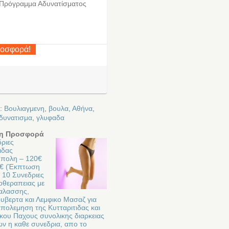
 Πρόγραμμα Αδυνατίσματος
ροσφορά!
ε:
Βουλιαγμενη
,
βουλα
,
Αθήνα
,
δυνατισμα
,
γλυφαδα
η Προσφορά
ριες
ιδας
πολη – 120€
0€ (Έκπτωση
 10 Συνεδριες
θεραπειας με
αλασσης,
υβερτα και Λεμφικο Μασαζ για
πολεμηση της Κυτταριτιδας και
κου Παχους συνολικης διαρκειας
ν η καθε συνεδρια, απο το