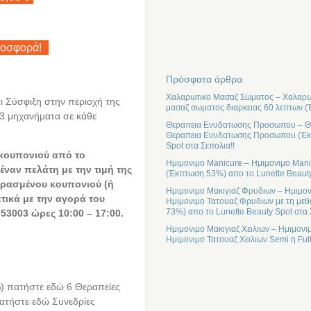
ροσφορά!
Πρόσφατα άρθρα
Χαλαρωτικο Μασαζ Σωματος – Χαλαρωτ
ι Σύσφιξη στην περιοχή της
μασαζ σωματος διαρκειας 60 λεπτων (
ε 3 μηχανήματα σε κάθε
Θεραπεια Ενυδατωσης Προσωπου – Θε
Θεραπεια Ενυδατωσης Προσωπου (Έκπτ
Spot στα Σεπολια!!
 κουπονιού από το
Ημιμονιμο Manicure – Ημιμονιμο Mani
έναν πελάτη με την τιμή της
(Έκπτωση 53%) απο το Lunette Beauty
ρασμένου κουπονιού (ή
Ημιμονιμο Μακιγιαζ Φρυδιων – Ημιμον
ετικά με την αγορά του
Ημιμονιμο Τατουαζ Φρυδιων με τη μεθ
73%) απο το Lunette Beauty Spot στα 
53003 ώρες 10:00 – 17:00.
Ημιμονιμο Μακιγιαζ Χειλιων – Ημιμονι
Ημιμονιμο Τατουαζ Χειλιων Semi η Ful
) πατήστε εδώ 6 Θεραπείες
ατήστε εδώ Συνεδρίες