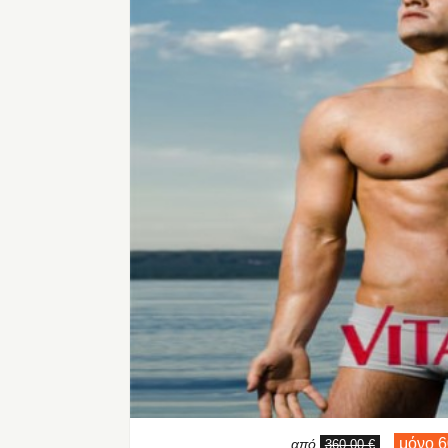
μόνο 6
από
,
360,00 €