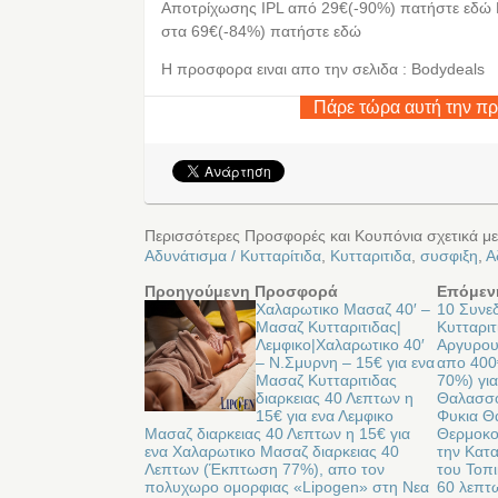
Αποτρίχωσης IPL από 29€(-90%) πατήστε εδώ
στα 69€(-84%) πατήστε εδώ
Η προσφορα ειναι απο την σελιδα : Bodydeals
Πάρε τώρα αυτή την π
Περισσότερες Προσφορές και Κουπόνια σχετικά μ
Αδυνάτισμα / Κυτταρίτιδα
,
Κυτταριτιδα
,
συσφιξη
,
Α
Προηγούμενη Προσφορά
Επόμεν
Χαλαρωτικο Μασαζ 40′ –
10 Συνεδ
Μασαζ Κυτταριτιδας|
Κυτταριτ
Λεμφικο|Χαλαρωτικο 40′
Αργυρου
– Ν.Σμυρνη – 15€ για ενα
απο 40
Μασαζ Κυτταριτιδας
70%) για
διαρκειας 40 Λεπτων η
Θαλασσο
15€ για ενα Λεμφικο
Φυκια Θ
Μασαζ διαρκειας 40 Λεπτων η 15€ για
Θερμοκο
ενα Χαλαρωτικο Μασαζ διαρκειας 40
την Κατα
Λεπτων (Έκπτωση 77%), απο τον
του Τοπι
πολυχωρο ομορφιας «Lipogen» στη Νεα
60 λεπτω