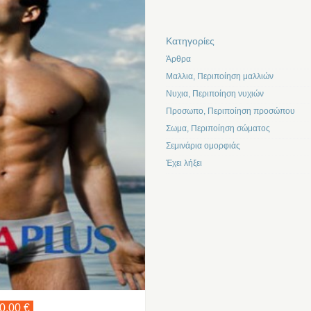
Kατηγορίες
Άρθρα
Μαλλια, Περιποίηση μαλλιών
Νυχια, Περιποίηση νυχιών
Προσωπο, Περιποίηση προσώπου
Σωμα, Περιποίηση σώματος
Σεμινάρια ομορφιάς
Έχει λήξει
0,00 €