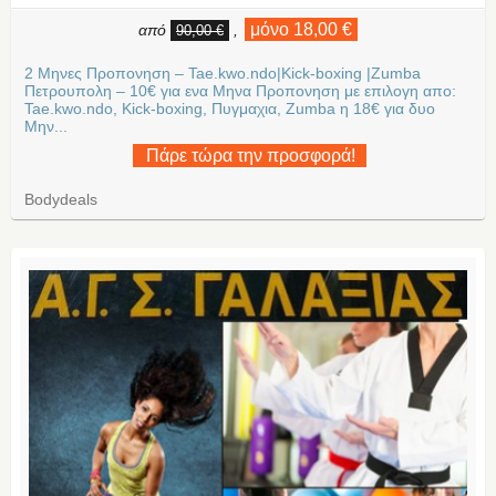
μόνο 18,00 €
από
,
90,00 €
2 Μηνες Προπονηση – Tae.kwo.ndo|Kick-boxing |Zumba
Πετρουπολη – 10€ για ενα Μηνα Προπονηση με επιλογη απο:
Tae.kwo.ndo, Kick-boxing, Πυγμαχια, Zumba η 18€ για δυο
Μην...
Πάρε τώρα την προσφορά!
Bodydeals