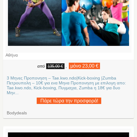
Αθήνα
μόνο 23,00 €
από
,
135,00 €
3 Μηνες Προπονηση – Tae.kwo.ndo|Kick-boxing |Zumba
Πετρουπολη – 10€ για ενα Μηνα Προπονηση με επιλογη απο:
Tae.kwo.ndo, Kick-boxing, Πυγμαχια, Zumba η 18€ για δυο
Μην...
Πάρε τώρα την προσφορά!
Bodydeals