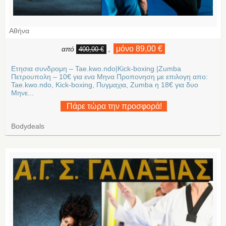
Αθήνα
μόνο 89,00 €
από
,
400,00 €
Ετησια συνδρομη – Tae.kwo.ndo|Kick-boxing |Zumba
Πετρουπολη – 10€ για ενα Μηνα Προπονηση με επιλογη απο:
Tae.kwo.ndo, Kick-boxing, Πυγμαχια, Zumba η 18€ για δυο
Μηνε...
Πάρε τώρα την προσφορά!
Bodydeals