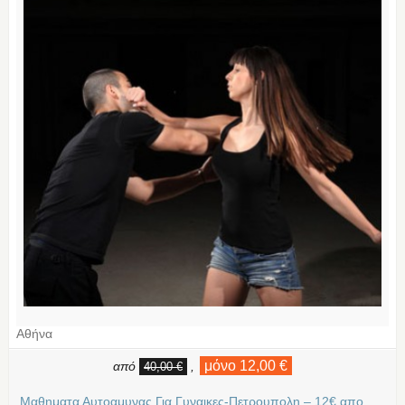
Αθήνα
μόνο 12,00 €
από
,
40,00 €
Μαθηματα Αυτοαμυνας Για Γυναικες-Πετρουπολη – 12€ απο