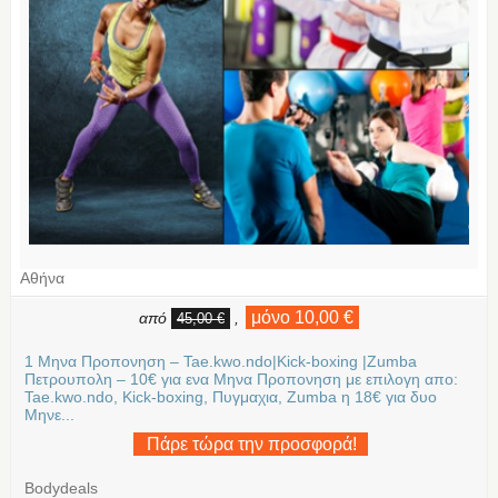
Αθήνα
μόνο 10,00 €
από
,
45,00 €
1 Μηνα Προπονηση – Tae.kwo.ndo|Kick-boxing |Zumba
Πετρουπολη – 10€ για ενα Μηνα Προπονηση με επιλογη απο:
Tae.kwo.ndo, Kick-boxing, Πυγμαχια, Zumba η 18€ για δυο
Μηνε...
Πάρε τώρα την προσφορά!
Bodydeals