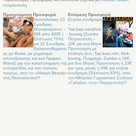
πετρουπολη
Προηγούμενη Προσφορά
Επόμενη Προσφορά
Θεσσαλονικη 10
Ετησια συνδρομη
Συνεδριες
–
Αδυνατισματος –
Tae.kwo.ndo|Kick
99€ απο 400€ (
-boxing |Zumba
Έκπτωση 75%)
Πετρουπολη –
για 10 Συνεδριες
10€ για ενα Μηνα
Θαλασσοθεραπει
Προπονηση με
ας με Φυκια, με μηχανημα
επιλογη απο: Tae.kwo.ndo, Kick-
αποτοξινωσης και ενα Λεμφικο
boxing, Πυγμαχια, Zumba η 18€
Μασαζ για την καταπολεμηση της
για δυο Μηνες Προπονηση η 23€
κυτταριτιδας και του τοπικου
για τρεις μηνες η 89€ για ετησια
παχους, απο το «Always Beauty»
συνδρομη (Έκπτωση 83%), απο
στη Θεσσαλονικη!!!
τον Αθλητικο Γυμναστικο Συλλογο
«Γαλαξια» στην Πετρουπολη!!!