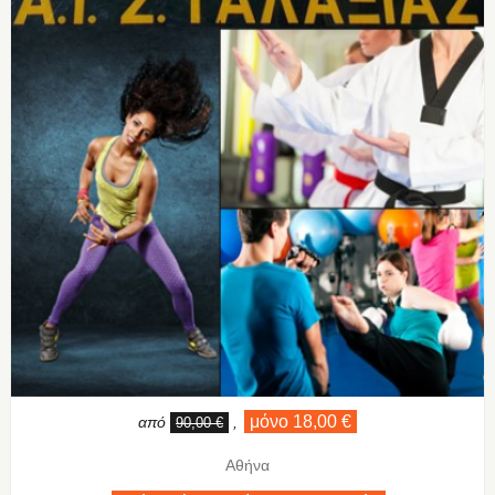
μόνο 18,00 €
από
,
90,00 €
Αθήνα