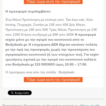
Πάρε τώρα αυτή την προσφορά!
Η προσφορά περιλαμβάνει:
Ένα Μήνα Προπόνηση με επιλογή από: Tae.kwo.ndo, Kick-
boxing, Πυγμαχία, Zumba με 10€ απο 45€ Δύο Μήνες
Προπόνηση με 18€ απο 90€ Τρείς Μήνες Προπόνηση με 23€
απο 135€ Ετήσια συνδρομή με 89€ απο 400€
Η
προσφορά
ισχύει μόνο με την αγορά του κουπονιού από το
Bodydeals.gr. Η επιχείρηση ΔΕΝ δέχεται κανέναν πελάτη
με την τιμή της προσφοράς χωρίς την προσκόμιση του
αγορασμένου κουπονιού (ή των στοιχείων του). Για τυχόν
ερωτήσεις σχετικά με την αγορά του κουπονιού καλέστε
στο Bodydeals.gr 210 5053003 ώρες 10:00 – 17:00.
Η προσφορα ειναι απο την σελιδα : Bodydeals
Πάρε τώρα αυτή την προσφορά!
Περισσότερες Προσφορές και Κουπόνια σχετικά με:
Αθήνα
,
health
,