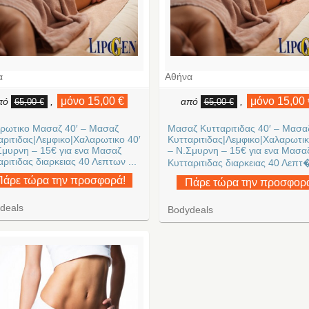
α
Αθήνα
μόνο 15,00 €
μόνο 15,00 
πό
,
από
,
65,00 €
65,00 €
ρωτικο Μασαζ 40′ – Μασαζ
Μασαζ Κυτταριτιδας 40′ – Μασα
αριτιδας|Λεμφικο|Χαλαρωτικο 40′
Κυτταριτιδας|Λεμφικο|Χαλαρωτικ
Σμυρνη – 15€ για ενα Μασαζ
– Ν.Σμυρνη – 15€ για ενα Μασα
ριτιδας διαρκειας 40 Λεπτων ...
Κυτταριτιδας διαρκειας 40 Λεπτ�
Πάρε τώρα την προσφορά!
Πάρε τώρα την προσφορ
deals
Bodydeals