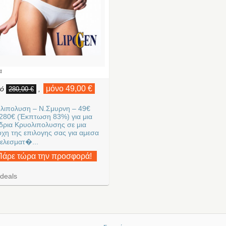
α
μόνο 49,00 €
πό
,
280,00 €
λιπολυση – Ν.Σμυρνη – 49€
280€ (Έκπτωση 83%) για μια
δρια Κρυολιπολυσης σε μια
οχη της επιλογης σας για αμεσα
ελεσματ�...
Πάρε τώρα την προσφορά!
deals