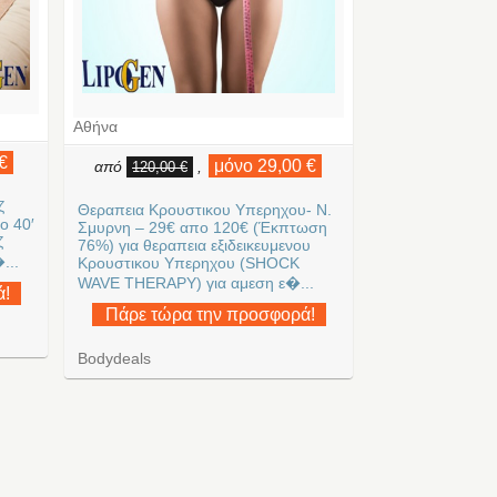
Αθήνα
€
μόνο 29,00 €
από
,
120,00 €
ζ
Θεραπεια Κρουστικου Υπερηχου- Ν.
ο 40′
Σμυρνη – 29€ απο 120€ (Έκπτωση
ζ
76%) για θεραπεια εξιδεικευμενου
...
Κρουστικου Υπερηχου (SHOCK
WAVE THERAPY) για αμεση ε�...
ά!
Πάρε τώρα την προσφορά!
Bodydeals