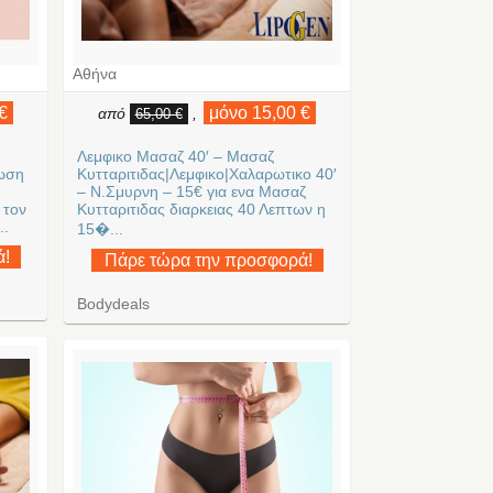
Αθήνα
€
μόνο 15,00 €
από
,
65,00 €
Λεμφικο Μασαζ 40′ – Μασαζ
ωση
Κυτταριτιδας|Λεμφικο|Χαλαρωτικο 40′
– Ν.Σμυρνη – 15€ για ενα Μασαζ
 τον
Κυτταριτιδας διαρκειας 40 Λεπτων η
..
15�...
ά!
Πάρε τώρα την προσφορά!
Bodydeals