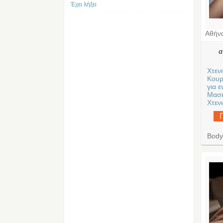
Έχει λήξει
Αθήν
Χτεν
Κουρ
για ε
Μασκ
Χτενι
Body