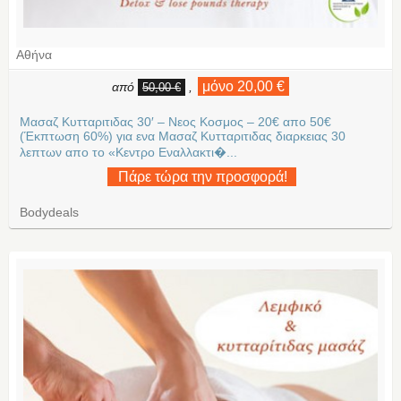
Αθήνα
μόνο 20,00 €
από
,
50,00 €
Μασαζ Κυτταριτιδας 30′ – Νεος Κοσμος – 20€ απο 50€
(Έκπτωση 60%) για ενα Μασαζ Κυτταριτιδας διαρκειας 30
λεπτων απο το «Κεντρο Εναλλακτι�...
Πάρε τώρα την προσφορά!
Bodydeals