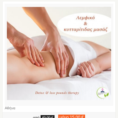
Αθήνα
μόνο 15,00 €
από
,
40,00 €