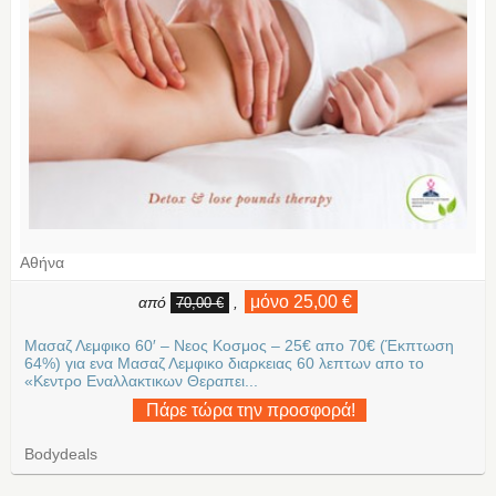
Αθήνα
μόνο 25,00 €
από
,
70,00 €
Μασαζ Λεμφικο 60′ – Νεος Κοσμος – 25€ απο 70€ (Έκπτωση
64%) για ενα Μασαζ Λεμφικο διαρκειας 60 λεπτων απο το
«Κεντρο Εναλλακτικων Θεραπει...
Πάρε τώρα την προσφορά!
Bodydeals