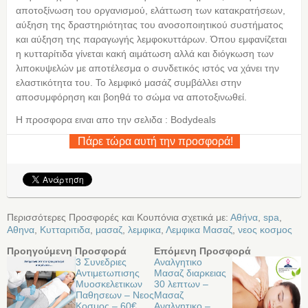
αποτοξίνωση του οργανισμού, ελάττωση των κατακρατήσεων,
αύξηση της δραστηριότητας του ανοσοποιητικού συστήματος
και αύξηση της παραγωγής λεμφοκυττάρων. Όπου εμφανίζεται
η κυτταρίτιδα γίνεται κακή αιμάτωση αλλά και διόγκωση των
λιποκυψελών με αποτέλεσμα ο συνδετικός ιστός να χάνει την
ελαστικότητα του. Το λεμφικό μασάζ συμβάλλει στην
αποσυμφόρηση και βοηθά το σώμα να αποτοξινωθεί.
Η προσφορα ειναι απο την σελιδα : Bodydeals
Πάρε τώρα αυτή την προσφορά!
Περισσότερες Προσφορές και Κουπόνια σχετικά με:
Αθήνα
,
spa
,
Αθηνα
,
Κυτταριτιδα
,
μασαζ
,
λεμφικα
,
Λεμφικα Μασαζ
,
νεος κοσμος
Προηγούμενη Προσφορά
Επόμενη Προσφορά
3 Συνεδριες
Αναλγητικο
Αντιμετωπισης
Μασαζ διαρκειας
Μυοσκελετικων
30 λεπτων –
Παθησεων – Νεος
Μασαζ
Κοσμος – 60€
Αναλγητικο –