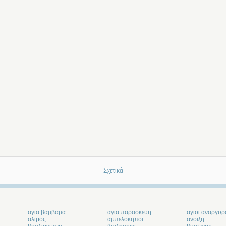
Σχετικά
αγια βαρβαρα
αγια παρασκευη
αγιοι αναργυρ
αλιμος
αμπελοκηποι
ανοιξη