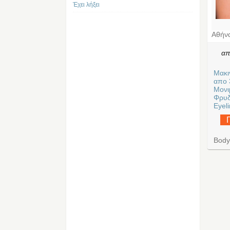
Έχει λήξει
Αθήν
α
Μακι
απο 
Μονι
Φρυδ
Eyel
Body