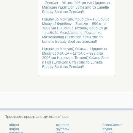
– Σεπολια – 9€ απο 19€ για ενα Ημιμονιμο
Manicure (Έκπτωση 53%) απο το Lunette
Beauty Spot στα Σεπολια!!
Ημιμονιμο Μακιγιαζ Φρυδιων – Ημιμονιμο
Μακιγιαζ Φρυδιων – Σεπολια – 99€ απο
360€ για Ημιμονιμο Τατουαζ Φρυδιων με
τη μεθοδο Microblanding, Powder και
Microshading (Έκπτωση 73%) απο το
Lunette Beauty Spot στα Σεπολια!!
Ημιμονιμο Μακιγιαζ Χειλιων – Ημιμονιμο
Μακιγιαζ Χειλιων – Σεπολια – 99€ απο
300€ για Ημιμονιμο Τατουαζ Χειλιων Semi
η Full (Έκπτωση 67%) απο το Lunette
Beauty Spot στα Σεπολια!!
Προσφορές ομορφιάς στην περιοχή σας:
αθηνα
πειραιας
θεσσαλονικη
αθηνα
αιγαλεω
αιγινα