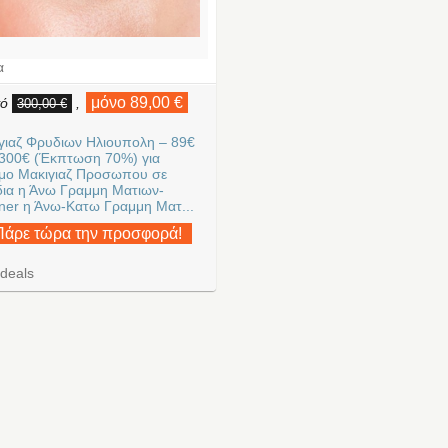
α
μόνο 89,00 €
πό
,
300,00 €
γιαζ Φρυδιων Ηλιουπολη – 89€
300€ (Έκπτωση 70%) για
μο Μακιγιαζ Προσωπου σε
ια η Άνω Γραμμη Ματιων-
iner η Άνω-Κατω Γραμμη Ματ...
Πάρε τώρα την προσφορά!
deals