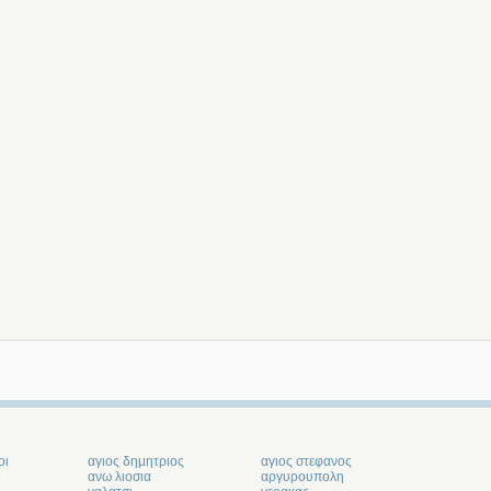
οι
αγιος δημητριος
αγιος στεφανος
ανω λιοσια
αργυρουπολη