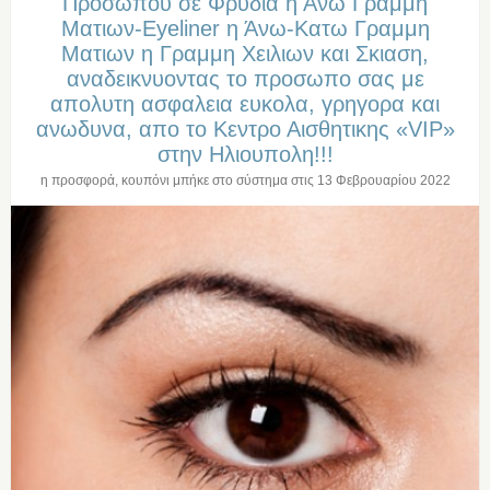
Προσωπου σε Φρυδια η Άνω Γραμμη
Ματιων-Eyeliner η Άνω-Κατω Γραμμη
Ματιων η Γραμμη Χειλιων και Σκιαση,
αναδεικνυοντας το προσωπο σας με
απολυτη ασφαλεια ευκολα, γρηγορα και
ανωδυνα, απο το Κεντρο Αισθητικης «VIP»
στην Ηλιουπολη!!!
η προσφορά, κουπόνι μπήκε στο σύστημα στις
13 Φεβρουαρίου 2022