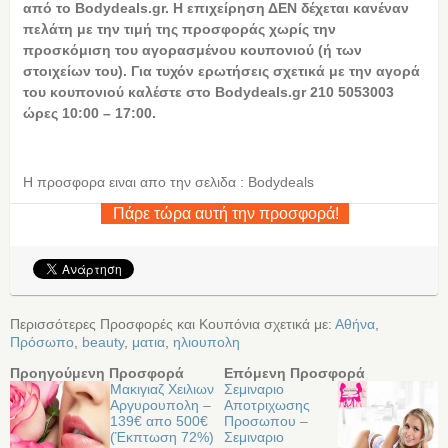
από το
Bodydeals.
gr. Η επιχείρηση ΔΕΝ δέχεται κανέναν
πελάτη με την τιμή της προσφοράς χωρίς την
προσκόμιση του αγορασμένου κουπονιού (ή των
στοιχείων του). Για τυχόν ερωτήσεις σχετικά με την αγορά
του κουπονιού καλέστε στο
Bodydeals.
gr 210 5053003
ώρες 10:00 – 17:00.
Η προσφορα ειναι απο την σελιδα : Bodydeals
Πάρε τώρα αυτή την προσφορά!
Περισσότερες Προσφορές και Κουπόνια σχετικά με:
Αθήνα
,
Πρόσωπο
,
beauty
,
ματια
,
ηλιουπολη
Προηγούμενη Προσφορά
Επόμενη Προσφορά
Μακιγιαζ Χειλιων
Σεμιναριο
Αργυρουπολη –
Αποτριχωσης
139€ απο 500€
Προσωπου –
(Έκπτωση 72%)
Σεμιναριο