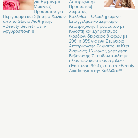
για Ημιμονιμο
Αποτριχωσης
Μακιγιαζ
Προσωπου|
Προσωπου για
Σωματος –
Περιγραμμα και Σβησιμο Χειλιων,
Καλλιθεα – Ολοκληρωμενο
απο το Studio Αισθητικης
Επαγγελματικο Σεμιναριο
«Beauty Secret» στην
Αποτριχωσης Προσωπου με
Αργυρουπολη!!!
Κλωστη και Σχηματισμος
Φρυδιων διαρκειας 8 ωρων με
29€, η 35€ για ενα Σεμιναριο
Αποτριχωσης Σωματος με Κερι
διαρκειας 16 ωρων, χορηγηση
Βεβαιωσης Σπουδων ισαξια με
ολων των ιδιωτικων σχολων
(Έκπτωση 90%), απο το «Beauty
Academy» στην Καλλιθεα!!!