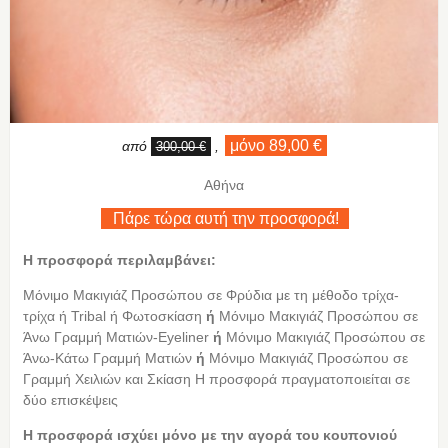
μόνο 89,00 €
από
,
300,00 €
Αθήνα
Πάρε τώρα αυτή την προσφορά!
Η προσφορά περιλαμβάνει:
Μόνιμο Μακιγιάζ Προσώπου σε Φρύδια με τη μέθοδο τρίχα-
τρίχα ή Tribal ή Φωτοσκίαση
ή
Μόνιμο Μακιγιάζ Προσώπου σε
Άνω Γραμμή Ματιών-Eyeliner
ή
Μόνιμο Μακιγιάζ Προσώπου σε
Άνω-Κάτω Γραμμή Ματιών
ή
Μόνιμο Μακιγιάζ Προσώπου σε
Γραμμή Χειλιών και Σκίαση Η προσφορά πραγματοποιείται σε
δύο επισκέψεις
H προσφορά ισχύει μόνο με την αγορά του κουπονιού