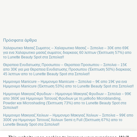
Πρόσφατα άρθρα
Χαλαρωτικο Μασαζ Σωματος – Χαλαρωτικο Μασαζ – Σεπολια – 30€ απο 69€
για ενα Χαλαρωτικο μασαζ σωματος διαρκειας 60 λεπτων (Έκπτωση 57%) απο
το Lunette Beauty Spot στα Σεπολια!!
Θεραπεια Ενυδατωσης Προσωπου – Θεραπεια Προσωπου – Σεπολια – 15€
απο 30€ για μια Θεραπεια Ενυδατωσης Προσωπου (Έκπτωση 50%) διαρκειας
45 λεπτων απο το Lunette Beauty Spot στα Σεπολια!!
Ημιμονιμο Manicure – Ημιμονιμο Manicure – Σεπολια – 9€ απο 19€ για ενα
Ημιμονιμο Manicure (Έκπτωση 53%) απο το Lunette Beauty Spot στα Σεπολια!!
Ημιμονιμο Μακιγιαζ Φρυδιων – Ημιμονιμο Μακιγιαζ Φρυδιων – Σεπολια – 99€
απο 360€ για Ημιμονιμο Τατουαζ Φρυδιων με τη μεθοδο Microblanding,
Powder και Microshading (Έκπτωση 73%) απο το Lunette Beauty Spot στα
Σεπολια!!
Ημιμονιμο Μακιγιαζ Χειλιων – Ημιμονιμο Μακιγιαζ Χειλιων – Σεπολια – 99€ απο
300€ για Ημιμονιμο Τατουαζ Χειλιων Semi η Full (Έκπτωση 67%) απο το
Lunette Beauty Spot στα Σεπολια!!