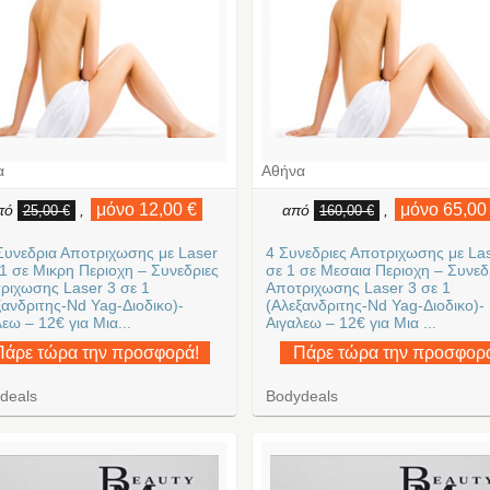
α
Αθήνα
μόνο 12,00 €
μόνο 65,00
πό
,
από
,
25,00 €
160,00 €
Συνεδρια Αποτριχωσης με Laser
4 Συνεδριες Αποτριχωσης με La
 1 σε Μικρη Περιοχη – Συνεδριες
σε 1 σε Μεσαια Περιοχη – Συνεδ
ριχωσης Laser 3 σε 1
Αποτριχωσης Laser 3 σε 1
ξανδριτης-Nd Yag-Διοδικο)-
(Αλεξανδριτης-Nd Yag-Διοδικο)-
εω – 12€ για Μια...
Αιγαλεω – 12€ για Μια ...
Πάρε τώρα την προσφορά!
Πάρε τώρα την προσφορ
deals
Bodydeals