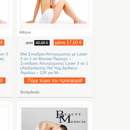
Αθήνα
 €
μόνο 17,00 €
από
,
40,00 €
ser 3
Μια Συνεδρια Αποτριχωσης με Laser
ιες
3 σε 1 σε Μεσαια Περιοχη –
Συνεδριες Αποτριχωσης Laser 3 σε 1
(Αλεξανδριτης-Nd Yag-Διοδικο)-
Αιγαλεω – 12€ για Μι...
ά!
Πάρε τώρα την προσφορά!
Bodydeals