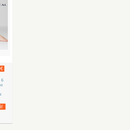
 €
 6
ια
ε
ά!