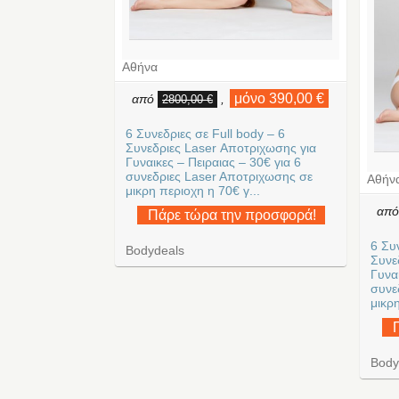
Αθήνα
μόνο 390,00 €
από
,
2800,00 €
6 Συνεδριες σε Full body – 6
Συνεδριες Laser Αποτριχωσης για
Γυναικες – Πειραιας – 30€ για 6
συνεδριες Laser Aποτριχωσης σε
Αθήν
μικρη περιοχη η 70€ γ...
απ
Πάρε τώρα την προσφορά!
6 Συ
Bodydeals
Συνε
Γυναι
συνε
μικρη
Body