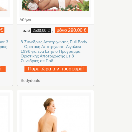
Αθήνα
 €
μόνο 290,00 €
από
,
2500,00 €
ser 3
8 Συνεδριες Αποτριχωσης Full Body
ριες
– Οριστικη Αποτριχωση-Αιγαλεω –
199€ για ενα Ετησιο Προγραμμα
Οριστικης Αποτριχωσης με 8
Συνεδριες σε Ποδ...
ά!
Πάρε τώρα την προσφορά!
Bodydeals