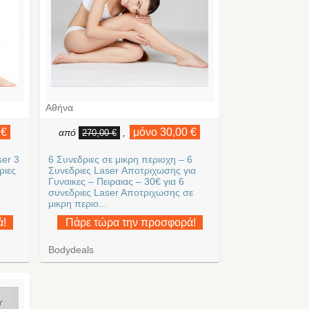
Αθήνα
 €
μόνο 30,00 €
από
,
270,00 €
ser 3
6 Συνεδριες σε μικρη περιοχη – 6
ριες
Συνεδριες Laser Αποτριχωσης για
Γυναικες – Πειραιας – 30€ για 6
συνεδριες Laser Aποτριχωσης σε
μικρη περιο...
ά!
Πάρε τώρα την προσφορά!
Bodydeals