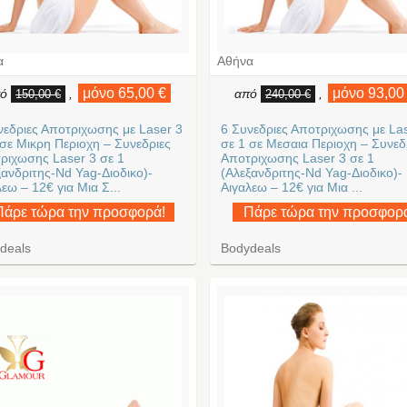
α
Αθήνα
μόνο 65,00 €
μόνο 93,00
πό
,
από
,
150,00 €
240,00 €
νεδριες Αποτριχωσης με Laser 3
6 Συνεδριες Αποτριχωσης με La
 σε Μικρη Περιοχη – Συνεδριες
σε 1 σε Μεσαια Περιοχη – Συνεδ
ριχωσης Laser 3 σε 1
Αποτριχωσης Laser 3 σε 1
ξανδριτης-Nd Yag-Διοδικο)-
(Αλεξανδριτης-Nd Yag-Διοδικο)-
εω – 12€ για Μια Σ...
Αιγαλεω – 12€ για Μια ...
Πάρε τώρα την προσφορά!
Πάρε τώρα την προσφορ
deals
Bodydeals