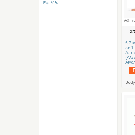
Έχει λήξει
Αθήν
α
6 Συ
σε 1
Αποτ
(Αλε
Αιγαλ
Body