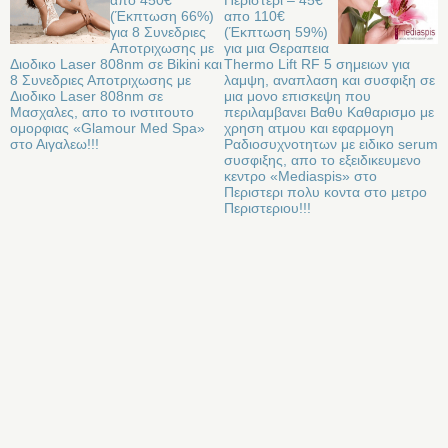
(Έκπτωση 66%)
απο 110€
για 8 Συνεδριες
(Έκπτωση 59%)
Αποτριχωσης με
για μια Θεραπεια
Διοδικο Laser 808nm σε Bikini και
Thermo Lift RF 5 σημειων για
8 Συνεδριες Αποτριχωσης με
λαμψη, αναπλαση και συσφιξη σε
Διοδικο Laser 808nm σε
μια μονο επισκεψη που
Μασχαλες, απο το ινστιτουτο
περιλαμβανει Βαθυ Καθαρισμο με
ομορφιας «Glamour Med Spa»
χρηση ατμου και εφαρμογη
στο Αιγαλεω!!!
Ραδιοσυχνοτητων με ειδικο serum
συσφιξης, απο το εξειδικευμενο
κεντρο «Mediaspis» στο
Περιστερι πολυ κοντα στο μετρο
Περιστεριου!!!