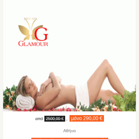
μόνο 290,00 €
από
,
2500,00 €
Αθήνα