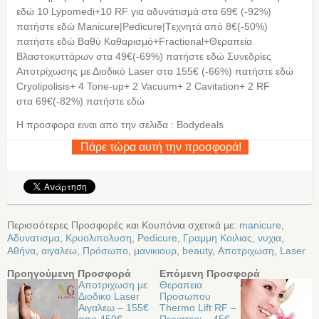
εδώ 10 Lypomedi+10 RF για αδυνάτισμά στα 69€ (-92%)
πατήστε εδώ Manicure|Pedicure|Tεχνητά από 8€(-50%)
πατήστε εδώ Βαθύ Καθαρισμό+Fractional+Θεραπεία
Βλαστοκυττάρων στα 49€(-69%) πατήστε εδώ Συνεδρίες
Αποτρίχωσης με Διοδικό Laser στα 155€ (-66%) πατήστε εδώ
Cryolipolisis+ 4 Tone-up+ 2 Vacuum+ 2 Cavitation+ 2 RF
στα 69€(-82%) πατήστε εδώ
Η προσφορα ειναι απο την σελιδα : Bodydeals
Πάρε τώρα αυτή την προσφορά!
Περισσότερες Προσφορές και Κουπόνια σχετικά με:
manicure
,
Αδυνατισμα
,
Κρυολιπολυση
,
Pedicure
,
Γραμμη Κοιλιας
,
νυχια
,
Αθήνα
,
αιγαλεω
,
Πρόσωπο
,
μανικιουρ
,
beauty
,
Αποτριχωση
,
Laser
Προηγούμενη Προσφορά
Επόμενη Προσφορά
Αποτριχωση με
Θεραπεια
Διοδικο Laser
Προσωπου
Αιγαλεω – 155€
Thermo Lift RF –
απο 450€
Περιστερι – 45€