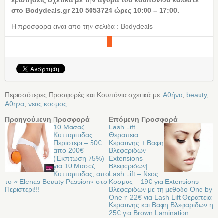
στο Bodydeals.gr 210 5053724 ώρες 10:00 – 17:00.
Η προσφορα ειναι απο την σελιδα : Bodydeals
Περισσότερες Προσφορές και Κουπόνια σχετικά με:
Αθήνα
,
beauty
,
Αθηνα
,
νεος κοσμος
Προηγούμενη Προσφορά
Επόμενη Προσφορά
10 Μασαζ
Lash Lift
Κυτταριτιδας
Θεραπεια
Περιστερι – 50€
Κερατινης + Βαφη
απο 200€
Βλεφαριδων –
(Έκπτωση 75%)
Extensions
για 10 Μασαζ
Βλεφαριδων|
Κυτταριτιδας, απο
Lash Lift – Νεος
το « Elenas Beauty Passion» στο
Κοσμος – 19€ για Extensions
Περιστερι!!!
Βλεφαριδων με τη μεθοδο Οne by
Οne η 22€ για Lash Lift Θεραπεια
Κερατινης και Βαφη Βλεφαριδων η
25€ για Brown Lamination