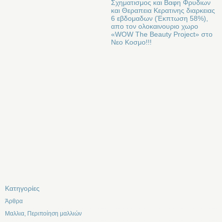
Σχηματισμος και Βαφη Φρυδιων
και Θεραπεια Κερατινης διαρκειας
6 εβδομαδων (Έκπτωση 58%),
απο τον ολοκαινουριο χωρο
«WOW The Beauty Project» στo
Νεο Κοσμο!!!
Kατηγορίες
Άρθρα
Μαλλια, Περιποίηση μαλλιών