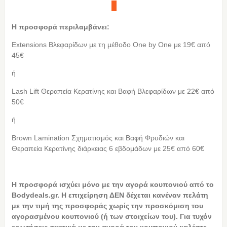
Η προσφορά περιλαμβάνει:
Extensions Βλεφαρίδων με τη μέθοδο Οne by Οne με 19€ από
45€
ή
Lash Lift Θεραπεία Κερατίνης και Βαφή Βλεφαρίδων με 22€ από
50€
ή
Brown Lamination Σχηματισμός και Βαφή Φρυδιών και
Θεραπεία Κερατίνης διάρκειας 6 εβδομάδων με 25€ από 60€
Η προσφορά ισχύει μόνο με την αγορά κουπονιού από τo
Bodydeals.gr. Η επιχείρηση ΔΕΝ δέχεται κανέναν πελάτη
με την τιμή της προσφοράς χωρίς την προσκόμιση του
αγορασμένου κουπονιού (ή των στοιχείων του). Για τυχόν
ερωτήσεις σχετικά με την αγορά του κουπονιού καλέστε