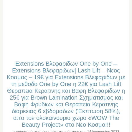
Extensions Βλεφαριδων Οne by Οne –
Extensions Βλεφαριδων| Lash Lift – Νεος
Κοσμος – 19€ για Extensions Βλεφαριδων με
τη μεθοδο Οne by Οne η 22€ για Lash Lift
Θεραπεια Κερατινης και Βαφη Βλεφαριδων η
25€ για Brown Lamination Σχηματισμος και
Βαφη Φρυδιων και Θεραπεια Κερατινης
διαρκειας 6 εβδομαδων (Έκπτωση 58%),
απο τον ολοκαινουριο χωρο «WOW The
Beauty Project» στo Νεο Κοσμο!!!
η προσφορά, κουπόνι μπήκε στο σύστημα στις
14 Ιανουαρίου 2023