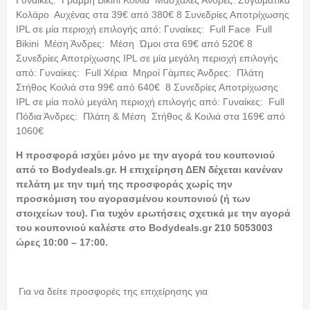
Γυναίκες: Γραμμή Bikini Κοιλιά Μασχάλες Άνδρες: Ζυγωματικά
Κολάρο Αυχένας στα 39€ από 380€ 8 Συνεδρίες Αποτρίχωσης
IPL σε μία περιοχή επιλογής από: Γυναίκες: Full Face Full
Bikini Μέση Άνδρες: Μέση Ώμοι στα 69€ από 520€ 8
Συνεδρίες Αποτρίχωσης IPL σε μία μεγάλη περιοχή επιλογής
από: Γυναίκες: Full Χέρια Μηροί Γάμπες Άνδρες: Πλάτη
Στήθος Κοιλιά στα 99€ από 640€ 8 Συνεδρίες Αποτρίχωσης
IPL σε μία πολύ μεγάλη περιοχή επιλογής από: Γυναίκες: Full
Πόδια Άνδρες: Πλάτη & Μέση Στήθος & Κοιλιά στα 169€ από
1060€
Η προσφορά ισχύει μόνο με την αγορά του κουπονιού
από το Bodydeals.gr. Η επιχείρηση ΔΕΝ δέχεται κανέναν
πελάτη με την τιμή της προσφοράς χωρίς την
προσκόμιση του αγορασμένου κουπονιού (ή των
στοιχείων του). Για τυχόν ερωτήσεις σχετικά με την αγορά
του κουπονιού καλέστε στο Bodydeals.gr 210 5053003
ώρες 10:00 – 17:00.
Για να δείτε προσφορές της επιχείρησης για