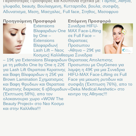
Περισσότερες Προσφορές και Κουπόνια σχετικά με:
Γαμπες
,
Αθήνα
,
γλυφαδα
,
beauty
,
Βουλιαγμενη
,
Κυτταριτιδα
,
βουλα
,
συσφιξη
,
Αδυνατισμα
,
Μεση
,
Μασχαλες
,
Full face
,
Στηθος
,
Μεσοφρυο
Προηγούμενη Προσφορά
Επόμενη Προσφορά
Extensions
Συνεδρια HIFU-
Βλεφαριδων Οne
MAX Face-Lifting
by Οne –
σε Full Face –
Extensions
Θεραπειες
Βλεφαριδων|
Προσωπου
Lash Lift – Νεος
-Αθηνα – 29€ για
Κοσμος| Καλλιθεα
μια Συνεδρια
– 19€ για Extensions Βλεφαριδων
Θεραπειας Απολεπισης
με τη μεθοδο Οne by Οne η 22€
Προσωπου με OxyGeneo για
για Lash Lift Θεραπεια Κερατινης
λαμψη η 49€ για μια Συνεδρια
και Βαφη Βλεφαριδων η 25€ για
HIFU-MAX Face-Lifting σε Full
Brown Lamination Σχηματισμος
Face για μειωση ρυτιδων και
και Βαφη Φρυδιων και Θεραπεια
συσφιξη (Έκπτωση 76%), απο το
Κερατινης διαρκειας 6 εβδομαδων
«Deka Medical Aeshetic» στo
(Έκπτωση 58%), απο τον
κεντρο της Αθηνας!!!
ολοκαινουριο χωρο «WOW The
Beauty Project» στo Νεο Κοσμο
και στην Καλλιθεα!!!