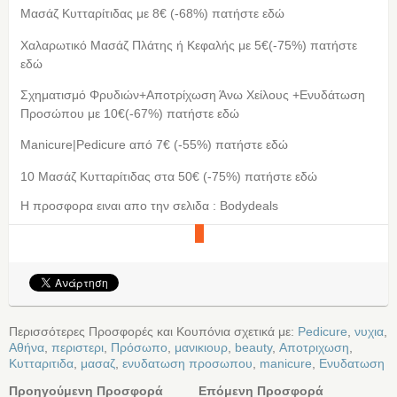
Μασάζ Κυτταρίτιδας με 8€ (-68%) πατήστε εδώ
Χαλαρωτικό Μασάζ Πλάτης ή Κεφαλής με 5€(-75%) πατήστε
εδώ
Σχηματισμό Φρυδιών+Αποτρίχωση Άνω Χείλους +Ενυδάτωση
Προσώπου με 10€(-67%) πατήστε εδώ
Manicure|Pedicure από 7€ (-55%) πατήστε εδώ
10 Μασάζ Κυτταρίτιδας στα 50€ (-75%) πατήστε εδώ
Η προσφορα ειναι απο την σελιδα : Bodydeals
Περισσότερες Προσφορές και Κουπόνια σχετικά με:
Pedicure
,
νυχια
,
Αθήνα
,
περιστερι
,
Πρόσωπο
,
μανικιουρ
,
beauty
,
Αποτριχωση
,
Κυτταριτιδα
,
μασαζ
,
ενυδατωση προσωπου
,
manicure
,
Ενυδατωση
Προηγούμενη Προσφορά
Επόμενη Προσφορά