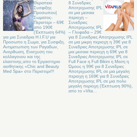
Θεραπεια
8 Συνεδριες
Συσφιξης
Αποτριχωσης IPL
Προσωπου|
σε μια μεσαια
Σωματος-
περιοχη –
Περιστερι – 69€
Συνεδριες
απο 190€
Αποτριχωσης IPL
(Έκπτωση 64%)
– Γλυφαδα – 29€
για μια Συνεδρια H.I.F.U για
για 8 Συνεδριες Αποτριχωσης IPL
Προσωπο η Σωμα, για Συσφιξη,
σε μια μικρη περιοχη η 39€ για 8
Αντιμετωπιση των Ραγαδων,
Συνεδριες Αποτριχωσης IPL σε
Ανορθωση, Ενισχυση του
μια μεσαια περιοχη η 69€ για 8
κολλαγονου και της
Συνεδριες Αποτριχωσης IPL σε
ελαστινης,απο το Εργαστηριο
Full Face η Full Bikini η Μεση η
αισθητικης «Chic and Beauty
Ώμους η 99€ για 8 Συνεδριες
Med Spa» στo Περιστερι!!!
Αποτριχωσης IPL σε μια μεγαλη
περιοχη η 169€ για 8 Συνεδριες
Αποτριχωσης IPL σε μια πολυ
μεγαλη περιοχη (Έκπτωση 90%),
απο το «Vita…