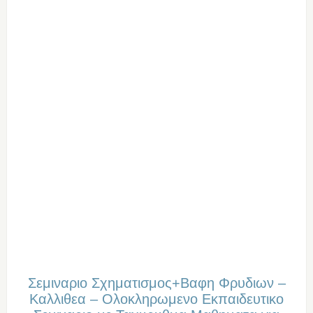
Σεμιναριο Σχηματισμος+Bαφη Φρυδιων –
Καλλιθεα – Oλοκληρωμενο Eκπαιδευτικο