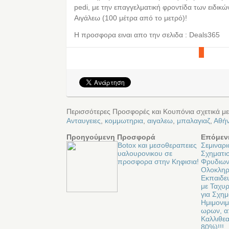
pedi, με την επαγγελματική φροντίδα των ειδι
Αιγάλεω (100 μέτρα από το μετρό)!
Η προσφορα ειναι απο την σελιδα : Deals365
Περισσότερες Προσφορές και Κουπόνια σχετικά μ
Ανταυγειες
,
κομμωτηρια
,
αιγαλεω
,
μπαλαγιαζ
,
Αθή
Προηγούμενη Προσφορά
Επόμεν
Botox και μεσοθεραπειες
Σεμιναρι
υαλουρονικου σε
Σχηματι
προσφορα στην Κηφισια!
Φρυδιων
Oλοκλη
Eκπαιδευ
με Ταχυ
για Σχημ
Ημιμονι
ωρων, α
Καλλιθε
80%)!!!