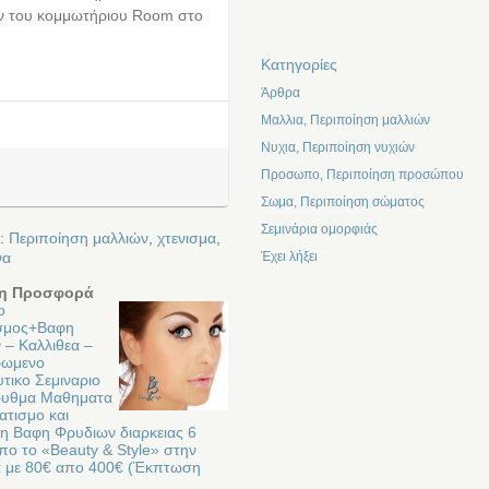
κών του κομμωτήριου Room στο
Kατηγορίες
Άρθρα
Μαλλια, Περιποίηση μαλλιών
Νυχια, Περιποίηση νυχιών
Προσωπο, Περιποίηση προσώπου
Σωμα, Περιποίηση σώματος
Σεμινάρια ομορφιάς
ε:
Περιποίηση μαλλιών
,
χτενισμα
,
Έχει λήξει
να
η Προσφορά
ο
σμος+Bαφη
 – Καλλιθεα –
ρωμενο
τικο Σεμιναριο
ρυθμα Μαθηματα
ατισμο και
μη Βαφη Φρυδιων διαρκειας 6
πο το «Beauty & Style» στην
α με 80€ απο 400€ (Έκπτωση