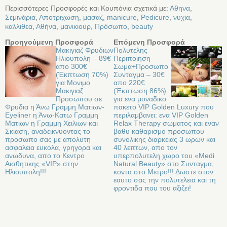
Περισσότερες Προσφορές και Κουπόνια σχετικά με:
Αθηνα
,
Σεμινάρια
,
Αποτριχωση
,
μασαζ
,
manicure
,
Pedicure
,
νυχια
,
καλλιθεα
,
Αθήνα
,
μανικιουρ
,
Πρόσωπο
,
beauty
Προηγούμενη Προσφορά
Επόμενη Προσφορά
Μακιγιαζ Φρυδιων
Πολυτελης
Ηλιουπολη – 89€
Περιποιηση
απο 300€
Σωμα+Προσωπο
(Έκπτωση 70%)
Συνταγμα – 30€
για Μονιμο
απο 220€
Μακιγιαζ
(Έκπτωση 86%)
Προσωπου σε
για ενα μοναδικο
Φρυδια η Άνω Γραμμη Ματιων-
πακετο VIP Golden Luxury που
Eyeliner η Άνω-Κατω Γραμμη
περιλαμβανει: ενα VIP Golden
Ματιων η Γραμμη Χειλιων και
Relax Therapy σωματος και εναν
Σκιαση, αναδεικνυοντας το
βαθυ καθαρισμο προσωπου
προσωπο σας με απολυτη
συνολικης διαρκειας 3 ωρων και
ασφαλεια ευκολα, γρηγορα και
40 λεπτων, απο τον
ανωδυνα, απο το Κεντρο
υπερπολυτελη χωρο του «Medi
Αισθητικης «VIP» στην
Natural Beauty» στο Συνταγμα,
Ηλιουπολη!!!
κοντα στο Μετρο!!! Δωστε στον
εαυτο σας την πολυτελεια και τη
φροντιδα που του αξιζει!