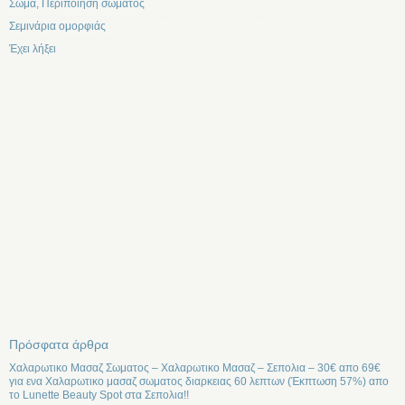
Σωμα, Περιποίηση σώματος
Σεμινάρια ομορφιάς
Έχει λήξει
Πρόσφατα άρθρα
Χαλαρωτικο Μασαζ Σωματος – Χαλαρωτικο Μασαζ – Σεπολια – 30€ απο 69€
για ενα Χαλαρωτικο μασαζ σωματος διαρκειας 60 λεπτων (Έκπτωση 57%) απο
το Lunette Beauty Spot στα Σεπολια!!