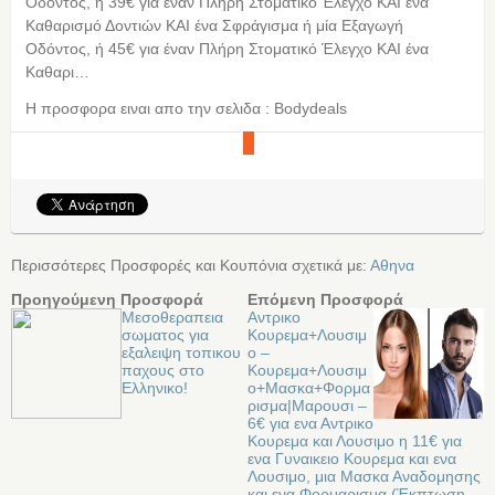
Οδόντος, ή 39€ για έναν Πλήρη Στοματικό Έλεγχο ΚΑΙ ένα
Καθαρισμό Δοντιών ΚΑΙ ένα Σφράγισμα ή μία Εξαγωγή
Οδόντος, ή 45€ για έναν Πλήρη Στοματικό Έλεγχο ΚΑΙ ένα
Καθαρι…
Η προσφορα ειναι απο την σελιδα : Bodydeals
Περισσότερες Προσφορές και Κουπόνια σχετικά με:
Αθηνα
Προηγούμενη Προσφορά
Επόμενη Προσφορά
Μεσοθεραπεια
Αντρικο
σωματος για
Κουρεμα+Λουσιμ
εξαλειψη τοπικου
ο –
παχους στο
Κουρεμα+Λουσιμ
Ελληνικο!
ο+Μασκα+Φορμα
ρισμα|Μαρουσι –
6€ για ενα Αντρικο
Κουρεμα και Λουσιμο η 11€ για
ενα Γυναικειο Κουρεμα και ενα
Λουσιμο, μια Μασκα Αναδομησης
και ενα Φορμαρισμα (Έκπτωση