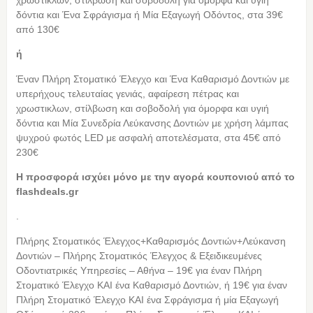
δόντια και Ένα Σφράγισμα ή Μία Εξαγωγή Οδόντος, στα 39€
από 130€
ή
Έναν Πλήρη Στοματικό Έλεγχο και Ένα Καθαρισμό Δοντιών με
υπερήχους τελευταίας γενιάς, αφαίρεση πέτρας και
χρωστικλων, στίλβωση και σοβοδολή για όμορφα και υγιή
δόντια και Μία Συνεδρία Λεύκανσης Δοντιών με χρήση λάμπας
ψυχρού φωτός LED με ασφαλή αποτελέσματα, στα 45€ από
230€
Η προσφορά ισχύει μόνο με την αγορά κουπονιού από το
flashdeals.gr
.
Πλήρης Στοματικός Έλεγχος+Καθαρισμός Δοντιών+Λεύκανση
Δοντιών – Πλήρης Στοματικός Έλεγχος & Εξειδικευμένες
Οδοντιατρικές Υπηρεσίες – Αθήνα – 19€ για έναν Πλήρη
Στοματικό Έλεγχο ΚΑΙ ένα Καθαρισμό Δοντιών, ή 19€ για έναν
Πλήρη Στοματικό Έλεγχο ΚΑΙ ένα Σφράγισμα ή μία Εξαγωγή