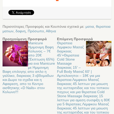
Περισσότερες Προσφορές και Κουπόνια σχετικά με:
ματια
,
θεραπεια
ματιων
,
δαφνη
,
Πρόσωπο
,
Αθηνα
Προηγούμενη Προσφορά
Επόμενη Προσφορά
Manicure
Θεραπεια
Ημιμονιμη Βαφη
Λεμφικου Μασαζ
Κολωνος – 7€
διαρκειας
απο 20€
45’+Θεραπεια
(Έκπτωση 65%)
Cold Stone
για ενα Manicure
Massage
με Ημιμονιμη
διαρκειας 15′ –
Βαφη επιλογης απο απλο η
Full Body Μασαζ 60′ |
γαλλικο, διαρκειας 3 εβδομαδων
Αμπελοκηποι – 18€ για μια
και Δωρο τα σχεδια και η
θεραπεια Λεμφικου Μασαζ
Αφαιρεση, απο το Κεντρο
διαρκειας 45 λεπτων για μειωση
αισθητικης «D Nails» στον
της κυτταριτιδας και του τοπικου
Κολωνο!!!
παχους και μια θεραπεια Cold
Stone Massage διαρκειας 15
λεπτων για αμεση συσφιξη η 80€
για 5 θεραπειες Λεμφικου Μασαζ
διαρκειας 45 λεπτων για μειωση
της κυτταριτιδας και του τοπικου