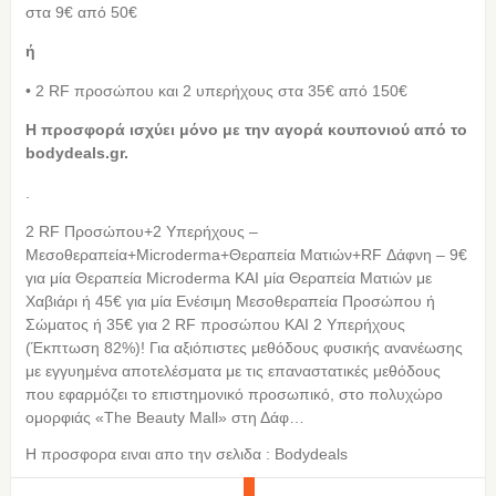
στα 9€ από 50€
ή
• 2 RF προσώπου και 2 υπερήχους στα 35€ από 150€
Η προσφορά ισχύει μόνο με την αγορά κουπονιού από τo
bodydeals.gr.
.
2 RF Προσώπου+2 Υπερήχους –
Μεσοθεραπεία+Microderma+Θεραπεία Ματιών+RF Δάφνη – 9€
για μία Θεραπεία Microderma ΚΑΙ μία Θεραπεία Ματιών με
Χαβιάρι ή 45€ για μία Eνέσιμη Mεσοθεραπεία Προσώπου ή
Σώματος ή 35€ για 2 RF προσώπου ΚΑΙ 2 Υπερήχους
(Έκπτωση 82%)! Για αξιόπιστες μεθόδους φυσικής ανανέωσης
με εγγυημένα αποτελέσματα με τις επαναστατικές μεθόδους
που εφαρμόζει το επιστημονικό προσωπικό, στο πολυχώρο
ομορφιάς «The Beauty Mall» στη Δάφ…
Η προσφορα ειναι απο την σελιδα : Bodydeals