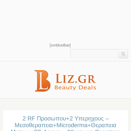
[smbtoolbar]
2 RF Προσωπου+2 Υπερηχους –
Μεσοθεραπεια+Microderma+Θεραπεια