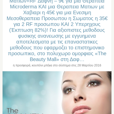
Ματιων+RF Δαφνη – 9€ για μια Θεραπεια
Microderma ΚΑΙ μια Θεραπεια Ματιων με
Χαβιαρι η 45€ για μια Eνεσιμη
Mεσοθεραπεια Προσωπου η Σωματος η 35€
για 2 RF προσωπου ΚΑΙ 2 Υπερηχους
(Έκπτωση 82%)! Για αξιοπιστες μεθοδους
φυσικης ανανεωσης με εγγυημενα
αποτελεσματα με τις επαναστατικες
μεθοδους που εφαρμοζει το επιστημονικο
προσωπικο, στο πολυχωρο ομορφιας «The
Beauty Mall» στη Δαφ…
η προσφορά, κουπόνι μπήκε στο σύστημα στις
28 Μαρτίου 2016