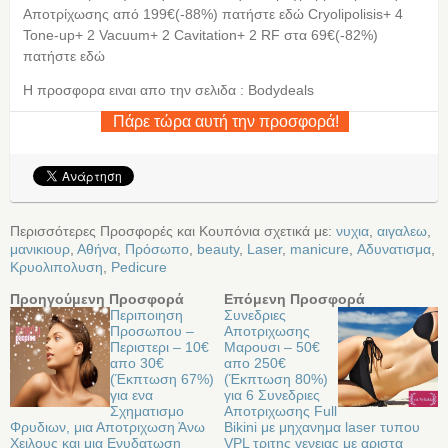
Αποτρίχωσης από 199€(-88%) πατήστε εδώ Cryolipolisis+ 4
Tone-up+ 2 Vacuum+ 2 Cavitation+ 2 RF στα 69€(-82%)
πατήστε εδώ
Η προσφορα ειναι απο την σελιδα : Bodydeals
Πάρε τώρα αυτή την προσφορά!
Περισσότερες Προσφορές και Κουπόνια σχετικά με:
νυχια
,
αιγαλεω
,
μανικιουρ
,
Αθήνα
,
Πρόσωπο
,
beauty
,
Laser
,
manicure
,
Αδυνατισμα
,
Κρυολιπολυση
,
Pedicure
Προηγούμενη Προσφορά
Επόμενη Προσφορά
Περιποιηση
Συνεδριες
Προσωπου –
Αποτριχωσης
Περιστερι – 10€
Μαρουσι – 50€
απο 30€
απο 250€
(Έκπτωση 67%)
(Έκπτωση 80%)
για ενα
για 6 Συνεδριες
Σχηματισμο
Αποτριχωσης Full
Φρυδιων, μια Αποτριχωση Άνω
Bikini με μηχανημα laser τυπου
Χειλους και μια Ενυδατωση
VPL τριτης γενειας με αριστα