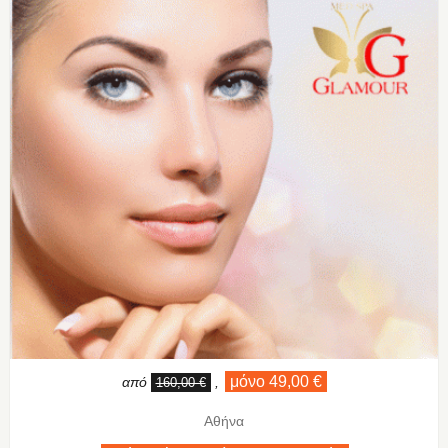
μόνο 49,00 €
από
,
160,00 €
Αθήνα