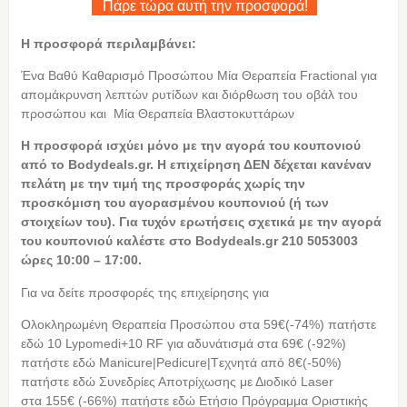
Πάρε τώρα αυτή την προσφορά!
Η προσφορά περιλαμβάνει:
Ένα Βαθύ Καθαρισμό Προσώπου Μία Θεραπεία Fractional για
απομάκρυνση λεπτών ρυτίδων και διόρθωση του οβάλ του
προσώπου και Μία Θεραπεία Βλαστοκυττάρων
Η
προσφορά ισχύει μόνο με την αγορά του κουπονιού
από το Bodydeals.gr. Η επιχείρηση ΔΕΝ δέχεται κανέναν
πελάτη με την τιμή της προσφοράς χωρίς την
προσκόμιση του αγορασμένου κουπονιού (ή των
στοιχείων του). Για τυχόν ερωτήσεις σχετικά με την αγορά
του κουπονιού καλέστε στο Bodydeals.gr 210 5053003
ώρες 10:00 – 17:00.
Για να δείτε προσφορές της επιχείρησης για
Ολοκληρωμένη Θεραπεία Προσώπου στα 59€(-74%) πατήστε
εδώ 10 Lypomedi+10 RF για αδυνάτισμά στα 69€ (-92%)
πατήστε εδώ Manicure|Pedicure|Tεχνητά από 8€(-50%)
πατήστε εδώ Συνεδρίες Αποτρίχωσης με Διοδικό Laser
στα 155€ (-66%) πατήστε εδώ Ετήσιο Πρόγραμμα Οριστικής