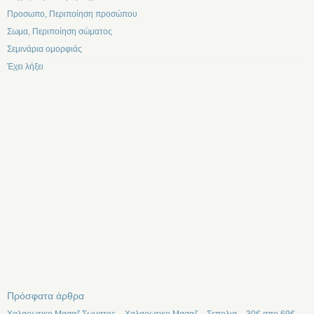
Προσωπο, Περιποίηση προσώπου
Σωμα, Περιποίηση σώματος
Σεμινάρια ομορφιάς
Έχει λήξει
Πρόσφατα άρθρα
Χαλαρωτικο Μασαζ Σωματος – Χαλαρωτικο Μασαζ – Σεπολια – 30€ απο 69€