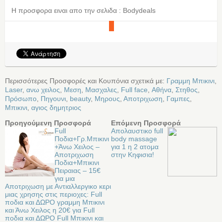
Η προσφορα ειναι απο την σελιδα : Bodydeals
Περισσότερες Προσφορές και Κουπόνια σχετικά με:
Γραμμη Μπικινι
,
Laser
,
ανω χειλος
,
Μεση
,
Μασχαλες
,
Full face
,
Αθήνα
,
Στηθος
,
Πρόσωπο
,
Πηγουνι
,
beauty
,
Μηρους
,
Αποτριχωση
,
Γαμπες
,
Μπικινι
,
αγιος δημητριος
Προηγούμενη Προσφορά
Επόμενη Προσφορά
Full
Απολαυστικο full
Ποδια+Γρ.Μπικινι
body massage
+Άνω Χειλος –
για 1 η 2 ατομα
Αποτριχωση
στην Κηφισια!
Ποδια+Μπικινι
Πειραιας – 15€
για μια
Αποτριχωση με Αντιαλλεργικο κερι
μιας χρησης στις περιοχες: Full
ποδια και ΔΩΡΟ γραμμη Μπικινι
και Άνω Χειλος η 20€ για Full
ποδια και ΔΩΡΟ Full Μπικινι και