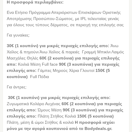
Η προσφορά περιλαμβάνει:
Ενα Ετήσιο Πρόγραμμα Απεριόριστων Επισκέψεων Οριστικής
Αποτρίχωσης Προσώπου-Σώματος, με IPL τελευταίας γενιάς
για όλους τους τύπους δέρματος, σε περιοχή της επιλογής σας
Για γυναίκες:
30€ (1 κουπόνι) για μικρές περιοχές επιλογής απο:
Άνω
Χείλος & πηγούνι Άνω Χείλος & παρειές Γραμμή Μπικίνι Λαιμός
Μασχάλες Θηλές
60€ (2 κουπόνια) για περιοχές επιλογής
απο:
Κοιλιά Μέση Full face
90€ (3 κουπόνια) για περιοχές
επιλογής απο:
Γάμπες Μηρούς Χέρια Γλουτοί
150€ (5
κουπόνια)
Full Πόδια
Για άντρες:
30€ (1 κουπόνι) για μικρές περιοχές επιλογής απο:
Ζυγωματικά Κολάρο Αυχένας
60€ (2 κουπόνια) για περιοχές
επιλογής απο:
Ώμους Μέση
90€ (3 κουπόνια) για περιοχές
επιλογής απο:
Πλάτη Στήθος Κοιλιά
150€ (5 κουπόνια)
Πλάτη, μέση & ώμοι Στήθος & κοιλιά
Η προσφορά ισχύει
μόνο με την αγορά κουπονιού από τo Bodydeals.gr.