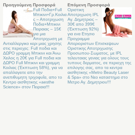
Προηγούμενη Προσφορά
Επόμενη Προσφορά
Full Ποδια+Full
Οριστικη
Μπικινι+Γρ.Κοιλια
Αποτριχωση IPL
ς – Αποτριχωση
Αγ. Δημητριος –
Ποδια+Μπικινι
30€ απο 399€
Πειραιας – 15€
(Έκπτωση 92%)
για μια
για ενα Ετησιο
Αποτριχωση με
Προγραμμα
Αντιαλλεργικο κερι μιας χρησης
Απεριοριστων Επισκεψεων
στις περιοχες: Full ποδια και
Οριστικης Αποτριχωσης
ΔΩΡΟ γραμμη Μπικινι και Άνω
Προσωπου-Σωματος, με IPL
Χειλος η 20€ για Full ποδια και
τελευταιας γενιας για ολους τους
ΔΩΡΟ Full Μπικινι και γραμμη
τυπους δερματος, σε περιοχη της
Κοιλιας (Έκπτωση 58%), για να
επιλογης σας, απο τα κεντρα
απαλλαγειτε απο την
αισθητικης «Metro Beauty Laser
ανεπιθυμητη τριχοφυΐα, απο το
& Spa» στο Νεο καταστημα στο
Κεντρο αισθητικης «aesthe
Μετρο Αγ. Δημητριου!!!
Science» στον Πειραια!!!