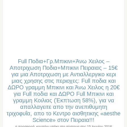
Full Ποδια+Γρ.Μπικινι+Άνω Χειλος –
Αποτριχωση Ποδια+Μπικινι Πειραιας – 15€
για μια Αποτριχωση με Αντιαλλεργικο κερι
μιας χρησης στις περιοχες: Full ποδια και
ΔΩΡΟ γραμμη Μπικινι και Άνω Χειλος η 20€
για Full ποδια και ΔΩΡΟ Full Μπικινι και
γραμμη Κοιλιας (Έκπτωση 58%), για να
απαλλαγειτε απο την ανεπιθυμητη
τριχοφυΐα, απο το Κεντρο αισθητικης «aesthe
Science» στον Πειραια!!!
η προσφορά, κουπόνι μπήκε στο σύστημα στις
15 Ιουνίου 2016