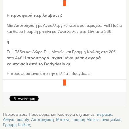
Η προσφορά περιλαμβάνει:
Μία Αποτρίχωση με Αντιαλλεργικό κερί στις περιοχές: Full Πόδια
και Δώρο Γραμμή μπικίνι και Άνω Χείλος στα 15€ απο 36€
ή
Full Πόδια και Δώρο Full Μπικίνι και Γραμμή Κοιλιάς στα 20€
απο 44€
Η προσφορά ισχύει μόνο με την αγορά
κουπονιού από τo Bodydeals.gr
Η προσφορα ειναι απο την σελιδα : Bodydeals
Περισσότερες Προσφορές και Κουπόνια σχετικά με:
πειραιας
,
Αθήνα
,
beauty
,
Αποτριχωση
,
Μπικινι
,
Γραμμη Μπικινι
,
ανω χειλος
,
Γραμμη Κοιλιας