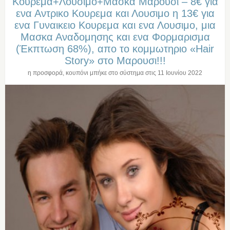
Κουρεμα+Λουσιμο+Μασκα Μαρουσι – 8€ για
ενα Αντρικο Κουρεμα και Λουσιμο η 13€ για
ενα Γυναικειο Κουρεμα και ενα Λουσιμο, μια
Μασκα Αναδομησης και ενα Φορμαρισμα
(Έκπτωση 68%), απο το κομμωτηριο «Hair
Story» στο Μαρουσι!!!
η προσφορά, κουπόνι μπήκε στο σύστημα στις
11 Ιουνίου 2022