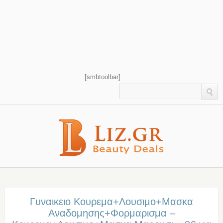
[smbtoolbar]
Γυναικειο Κουρεμα+Λουσιμο+Μασκα
Αναδομησης+Φορμαρισμα –