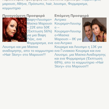
μαρουσι
,
Αθήνα
,
Πρόσωπο
,
hair
,
λουσιμο
,
Φορμαρισμα
,
κομμωτηριο
Προηγούμενη Προσφορά
Επόμενη Προσφορά
Βαφη+Λουσιμο+
Αντρικο
Μασκα Μαρουσι
Κουρεμα+Λουσιμ
– 22€ απο 50€
ο –
(Έκπτωση 56%)
Κουρεμα+Λουσιμ
για μια Βαφη
ο+Μασκα
Ριζας, ενα
Μαρουσι – 8€ για
Φορμαρισμα, ενα
ενα Αντρικο
Λουσιμο και μια Μασκα
Κουρεμα και Λουσιμο η 13€ για
αναδομησης, απο το κομμωτηριο
ενα Γυναικειο Κουρεμα και ενα
«Hair Story» στο Μαρουσι!!!
Λουσιμο, μια Μασκα Αναδομησης
και ενα Φορμαρισμα (Έκπτωση
68%), απο το κομμωτηριο «Hair
Story» στο Μαρουσι!!!