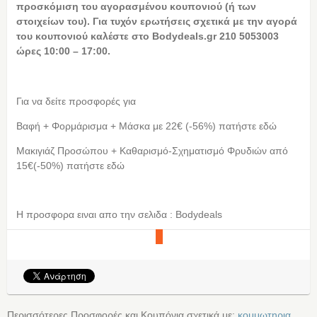
προσκόμιση του αγορασμένου κουπονιού (ή των
στοιχείων του). Για τυχόν ερωτήσεις σχετικά με την αγορά
του κουπονιού καλέστε στο Bodydeals.gr 210 5053003
ώρες 10:00 – 17:00.
Για να δείτε προσφορές για
Βαφή + Φορμάρισμα + Μάσκα με 22€ (-56%) πατήστε εδώ
Μακιγιάζ Προσώπου + Καθαρισμό-Σχηματισμό Φρυδιών από
15€(-50%) πατήστε εδώ
Η προσφορα ειναι απο την σελιδα : Bodydeals
Περισσότερες Προσφορές και Κουπόνια σχετικά με:
κομμωτηρια
,