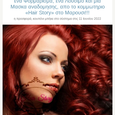
ενα Φορμαρισμα, ενα Λουσιμο και μια
Μασκα αναδομησης, απο το κομμωτηριο
«Hair Story» στο Μαρουσι!!!
η προσφορά, κουπόνι μπήκε στο σύστημα στις
11 Ιουνίου 2022