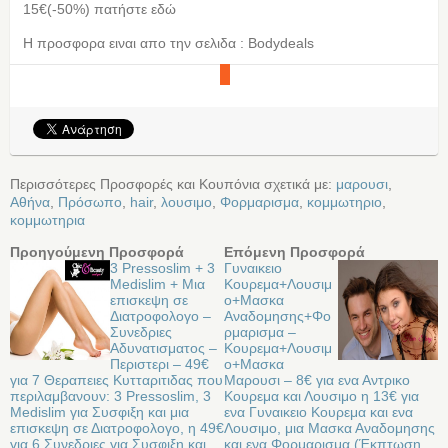
15€(-50%) πατήστε εδώ
Η προσφορα ειναι απο την σελιδα : Bodydeals
Περισσότερες Προσφορές και Κουπόνια σχετικά με:
μαρουσι
,
Αθήνα
,
Πρόσωπο
,
hair
,
λουσιμο
,
Φορμαρισμα
,
κομμωτηριο
,
κομμωτηρια
Προηγούμενη Προσφορά
Επόμενη Προσφορά
3 Pressoslim + 3
Γυναικειο
Medislim + Μια
Κουρεμα+Λουσιμ
επισκεψη σε
ο+Μασκα
Διατροφολογο –
Αναδομησης+Φο
Συνεδριες
ρμαρισμα –
Αδυνατισματος –
Κουρεμα+Λουσιμ
Περιστερι – 49€
ο+Μασκα
για 7 Θεραπειες Κυτταριτιδας που
Μαρουσι – 8€ για ενα Αντρικο
περιλαμβανουν: 3 Pressoslim, 3
Κουρεμα και Λουσιμο η 13€ για
Medislim για Συσφιξη και μια
ενα Γυναικειο Κουρεμα και ενα
επισκεψη σε Διατροφολογο, η 49€
Λουσιμο, μια Μασκα Αναδομησης
για 6 Συνεδριες για Συσφιξη και
και ενα Φορμαρισμα (Έκπτωση